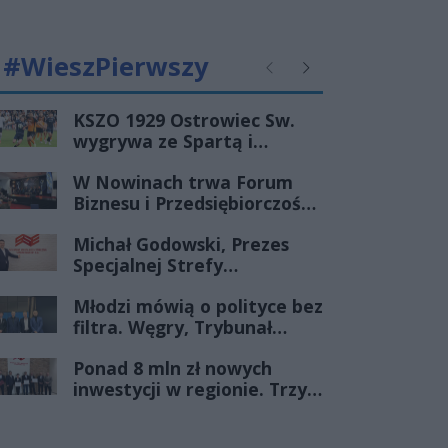
#WieszPierwszy
Poprzednie
Następne
KSZO 1929 Ostrowiec Sw.
wygrywa ze Spartą i
zapewnia sobie grę w
W Nowinach trwa Forum
barażach o 2 ligę
Biznesu i Przedsiębiorczości-
transmisja LIVE
Michał Godowski, Prezes
Specjalnej Strefy
Ekonomicznej
Młodzi mówią o polityce bez
„Starachowice”, gościem
filtra. Węgry, Trybunał
Porannej Rozmowy Radia
Konstytucyjny i pytanie, czy
Rekord Świętokrzyskie
Ponad 8 mln zł nowych
młode pokolenie naprawdę
inwestycji w regionie. Trzy
zmienia zasady gry
firmy ze wsparciem