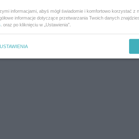
szymi informacjami, abyś mógł świadomie i komfortowo korzystać z
gółowe informacje dotyczące przetwarzania Twoich danych znajdzi
s
. oraz po kliknięciu w „Ustawienia”.
USTAWIENIA