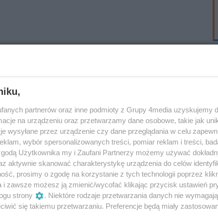
niku,
fanych partnerów oraz inne podmioty z Grupy 4media uzyskujemy d
cje na urządzeniu oraz przetwarzamy dane osobowe, takie jak unika
je wysyłane przez urządzenie czy dane przeglądania w celu zapewn
klam, wybór spersonalizowanych treści, pomiar reklam i treści, bad
 zgodą Użytkownika my i Zaufani Partnerzy możemy używać dokład
az aktywnie skanować charakterystykę urządzenia do celów identyfi
ść, prosimy o zgodę na korzystanie z tych technologii poprzez klikn
a i zawsze możesz ją zmienić/wycofać klikając przycisk ustawień pr
ogu strony
. Niektóre rodzaje przetwarzania danych nie wymagaj
iwić się takiemu przetwarzaniu. Preferencje będą miały zastosowania