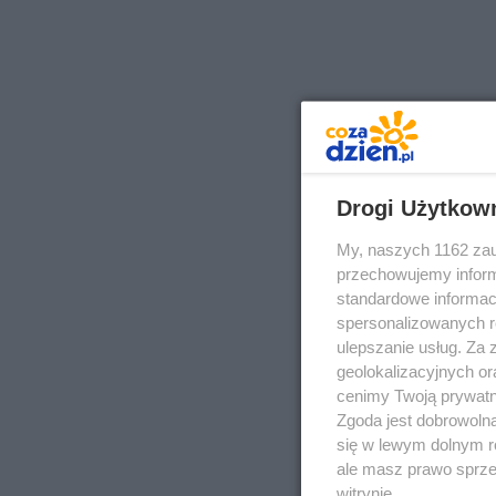
Drogi Użytkow
My, naszych 1162 zau
przechowujemy informa
standardowe informac
spersonalizowanych re
ulepszanie usług. Za
geolokalizacyjnych or
cenimy Twoją prywatno
Zgoda jest dobrowoln
się w lewym dolnym r
ale masz prawo sprzec
witrynie.