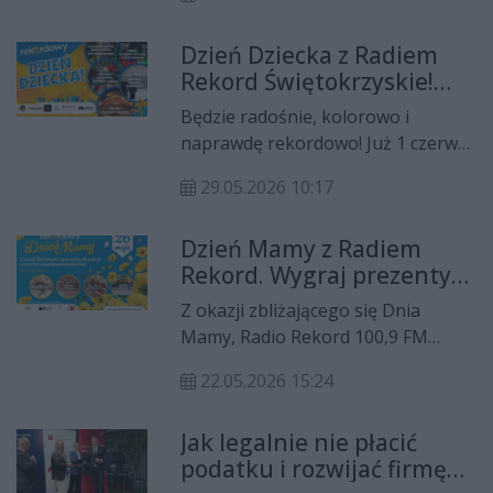
samorządami oraz największe
wejściówki do tego wyjątkowego
wyzwania, z jakimi mierzy się dziś
miejsca w konkursie
Dzień Dziecka z Radiem
region – o tym w porannej
organizowanym przez Radio
Rekord Świętokrzyskie!
rozmowie Radia Rekord mówił
Rekord.
Będą konkursy, prezenty i
Michał Skotnicki, wicewojewoda
Będzie radośnie, kolorowo i
rodzinna zabawa
świętokrzyski. W trakcie wywiadu
naprawdę rekordowo! Już 1 czerwca
poruszono również temat
Radio Rekord Świętokrzyskie 100,8 i
inwestycji infrastrukturalnych,
29.05.2026 10:17
100,9 FM zaprasza wszystkie dzieci
ochrony ludności i przyszłości
oraz całe rodziny do wspólnego
świętokrzyskiej wsi.
Dzień Mamy z Radiem
świętowania Dnia Dziecka.
Rekord. Wygraj prezenty
dla swojej mamy
Z okazji zbliżającego się Dnia
Mamy, Radio Rekord 100,9 FM
przygotowało konkurs, w którym
22.05.2026 15:24
do wygrania są atrakcyjne nagrody
dla wyjątkowej mamy.
Jak legalnie nie płacić
podatku i rozwijać firmę