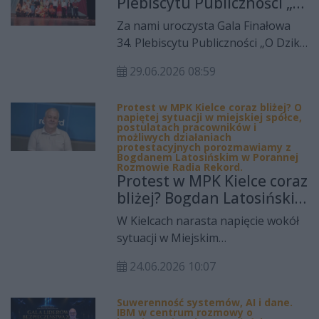
Plebiscytu Publiczności „O
młodymi wokalistami oraz
Dziką Różę”
najnowszym singlu „Co dobrego u
Za nami uroczysta Gala Finałowa
Ciebie” – utworze o relacjach,
34. Plebiscytu Publiczności „O Dziką
trosce i potrzebie bycia blisko
Różę”, podczas której poznaliśmy
drugiego człowieka.
29.06.2026 08:59
laureatów sezonu artystycznego
2025/2026 Teatru im. Stefana
Protest w MPK Kielce coraz bliżej? O
Żeromskiego w Kielcach.
napiętej sytuacji w miejskiej spółce,
Wyróżnienia przyznali widzowie,
postulatach pracowników i
możliwych działaniach
dziennikarze, przedstawiciele władz
protestacyjnych porozmawiamy z
Bogdanem Latosińskim w Porannej
regionu oraz instytucje i media
Rozmowie Radia Rekord.
Protest w MPK Kielce coraz
współpracujące z teatrem.
bliżej? Bogdan Latosiński
gościem Porannej
W Kielcach narasta napięcie wokół
Rozmowy Radia Rekord
sytuacji w Miejskim
Przedsiębiorstwie Komunikacji.
24.06.2026 10:07
Związkowcy coraz głośniej mówią o
możliwości podjęcia działań
Suwerenność systemów, AI i dane.
protestacyjnych, wskazując na
IBM w centrum rozmowy o