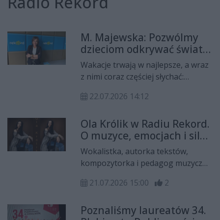
Radio Rekord
M. Majewska: Pozwólmy
dzieciom odkrywać świat,
ale nauczmy je robić to
Wakacje trwają w najlepsze, a wraz
bezpiecznie
z nimi coraz częściej słychać:
„Mamo, tato… nudzi mi się”. Choć
22.07.2026 14:12
nuda potrafi pobudzać wyobraźnię
i kreatywność, nie wszystkie
Ola Królik w Radiu Rekord.
pomysły dzieci są bezpieczne. Dziś
O muzyce, emocjach i sile
gościem studia lokalnego Radia
prawdziwego głosu
Rekord była psycholog Magdalena
Wokalistka, autorka tekstów,
(WYWIAD)
Majewska.
kompozytorka i pedagog muzyczny
Ola Królik była gościem Radia
21.07.2026 15:00
2
Rekord. W rozmowie z Darią Misia­
rą opowiedziała o swojej
Poznaliśmy laureatów 34.
artystycznej drodze, pracy z