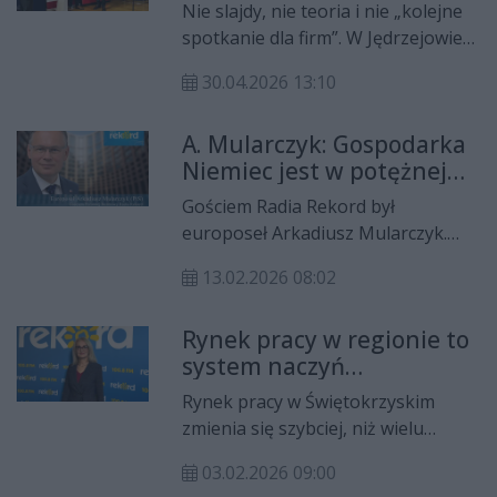
szybciej? Jędrzejów
Nie slajdy, nie teoria i nie „kolejne
przyciągnął
spotkanie dla firm”. W Jędrzejowie
przedsiębiorców po
przedsiębiorcy dostali konkretną
konkrety.
30.04.2026 13:10
odpowiedź na jedno pytanie: jak
rozwijać biznes szybciej i
A. Mularczyk: Gospodarka
jednocześnie realnie obniżyć koszty
Niemiec jest w potężnej
inwestycji.
zadyszce i to koryguje
Gościem Radia Rekord był
politykę UE
europoseł Arkadiusz Mularczyk.
Zapytaliśmy go w telefonicznej
13.02.2026 08:02
rozmowie o to, jak sprawdza się
polityka energetyczna w
Rynek pracy w regionie to
zestawieniu z silnymi mrozami.
system naczyń
Poruszono bardzo ważny temat
połączonych. Aleksandra
Siarkopolu Grzybów, gdzie kończą
Rynek pracy w Świętokrzyskim
Marcinkowska w Porannej
się złoża siarki, a Grupa Azoty nie
zmienia się szybciej, niż wielu
Rozmowie Radia Rekord
ujęła zakładów spod Staszowa w
firmom i pracownikom się wydaje. O
planie kapitałowym. Na koniec
03.02.2026 09:00
tym, kto dziś wygrywa, kto zostaje