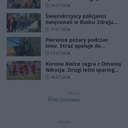
wydawało się, że najgorsze
Data dodania artykułu:
24.07.2026
już minęło
Świętokrzyscy policjanci
świętowali w Busku-Zdroju.
Czterdziestu nowych
Data dodania artykułu:
17.07.2026
funkcjonariuszy złożyło
Pierwsze pożary podczas
ślubowanie
żniw. Straż apeluje do
rolników o ostrożność
Data dodania artykułu:
17.07.2026
Korona Kielce zagra z Omonią
Nikozja. Drugi letni sparing
odbędzie się na EXBUD Arenie
Data dodania artykułu:
08.07.2026
REKLAMA
REKLAMA