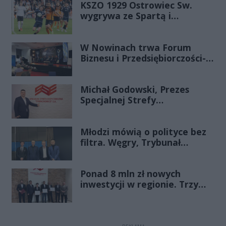
KSZO 1929 Ostrowiec Sw.
wygrywa ze Spartą i
zapewnia sobie grę w
barażach o 2 ligę
W Nowinach trwa Forum
Biznesu i Przedsiębiorczości-
transmisja LIVE
Michał Godowski, Prezes
Specjalnej Strefy
Ekonomicznej
„Starachowice”, gościem
Młodzi mówią o polityce bez
Porannej Rozmowy Radia
filtra. Węgry, Trybunał
Rekord Świętokrzyskie
Konstytucyjny i pytanie, czy
młode pokolenie naprawdę
Ponad 8 mln zł nowych
zmienia zasady gry
inwestycji w regionie. Trzy
firmy ze wsparciem