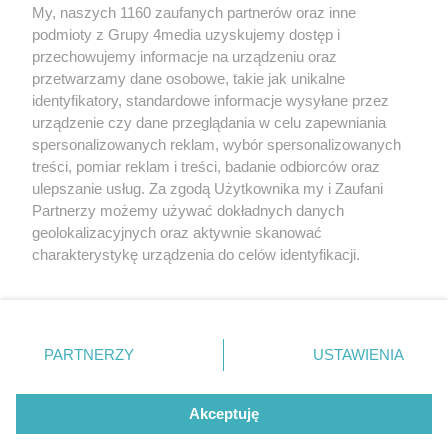
My, naszych 1160 zaufanych partnerów oraz inne
podmioty z Grupy 4media uzyskujemy dostęp i
przechowujemy informacje na urządzeniu oraz
przetwarzamy dane osobowe, takie jak unikalne
identyfikatory, standardowe informacje wysyłane przez
urządzenie czy dane przeglądania w celu zapewniania
spersonalizowanych reklam, wybór spersonalizowanych
treści, pomiar reklam i treści, badanie odbiorców oraz
Prywatność
Reklama
Redakcja
Praca Kielce
ulepszanie usług. Za zgodą Użytkownika my i Zaufani
Partnerzy możemy używać dokładnych danych
geolokalizacyjnych oraz aktywnie skanować
charakterystykę urządzenia do celów identyfikacji.
Ponieważ cenimy Twoją prywatność, prosimy o zgodę na
Szukaj
korzystanie z tych technologii poprzez kliknięcie
„Akceptuję”. Zgoda jest dobrowolna i zawsze możesz ją
zmienić/wycofać klikając przycisk ustawień prywatności
Facebook.com
Youtube.com
PARTNERZY
USTAWIENIA
znajdujący się w lewym dolnym rogu strony
. Niektóre
rodzaje przetwarzania danych nie wymagają zgody
użytkownika, ale masz prawo sprzeciwić się takiemu
Akceptuję
przetwarzaniu. Preferencje będą miały zastosowania tylko