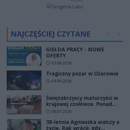
REKLAMA
NAJCZĘŚCIEJ CZYTANE
Poprzednie
Następ
GIEŁDA PRACY - NOWE
OFERTY
Data dodania artykułu:
03.08.2026
Tragiczny pożar w Ożarowie
Data dodania artykułu:
04.08.2026
Świętokrzyscy maturzyści w
krajowej czołówce. Ponad
83% zdało egzamin już w
Data dodania artykułu:
08.07.2026
pierwszym terminie
38-letnia Agnieszka walczy o
życie. Rak wrócił, gdy