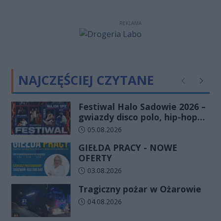
REKLAMA
NAJCZĘŚCIEJ CZYTANE
Poprzednie
Następ
Festiwal Halo Sadowie 2026 –
gwiazdy disco polo, hip-hopu i
dobra zabawa dla całej
Data dodania artykułu:
05.08.2026
rodziny!
GIEŁDA PRACY - NOWE
OFERTY
Data dodania artykułu:
03.08.2026
Tragiczny pożar w Ożarowie
Data dodania artykułu:
04.08.2026