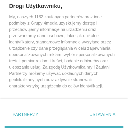
REKLAMA
Drogi Użytkowniku,
My, naszych 1162 zaufanych partnerów oraz inne
podmioty z Grupy 4media uzyskujemy dostęp i
przechowujemy informacje na urządzeniu oraz
przetwarzamy dane osobowe, takie jak unikalne
identyfikatory, standardowe informacje wysyłane przez
urządzenie czy dane przeglądania w celu zapewniania
spersonalizowanych reklam, wybór spersonalizowanych
treści, pomiar reklam i treści, badanie odbiorców oraz
Prywatność
Reklama
Redakcja
Praca Kielce
ulepszanie usług. Za zgodą Użytkownika my i Zaufani
Partnerzy możemy używać dokładnych danych
geolokalizacyjnych oraz aktywnie skanować
charakterystykę urządzenia do celów identyfikacji.
Ponieważ cenimy Twoją prywatność, prosimy o zgodę na
Szukaj
korzystanie z tych technologii poprzez kliknięcie
„Akceptuję”. Zgoda jest dobrowolna i zawsze możesz ją
zmienić/wycofać klikając przycisk ustawień prywatności
Facebook.com
Youtube.com
PARTNERZY
USTAWIENIA
znajdujący się w lewym dolnym rogu strony
. Niektóre
rodzaje przetwarzania danych nie wymagają zgody