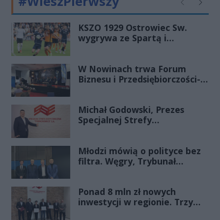
#WieszPierwszy
rodzice zapłacą za miesięczną
Poprzednie
Następ
opiekę i wyżywienie najmłodszych
pociech. Poruszamy też temat
KSZO 1929 Ostrowiec Sw.
wygrywa ze Spartą i
inicjatyw dofinansowanych w
zapewnia sobie grę w
ramach konkursów dla organizacji
barażach o 2 ligę
pozarządowych.
W Nowinach trwa Forum
Biznesu i Przedsiębiorczości-
transmisja LIVE
Michał Godowski, Prezes
Specjalnej Strefy
Ekonomicznej
„Starachowice”, gościem
Młodzi mówią o polityce bez
Porannej Rozmowy Radia
filtra. Węgry, Trybunał
Rekord Świętokrzyskie
Konstytucyjny i pytanie, czy
młode pokolenie naprawdę
Ponad 8 mln zł nowych
zmienia zasady gry
inwestycji w regionie. Trzy
firmy ze wsparciem