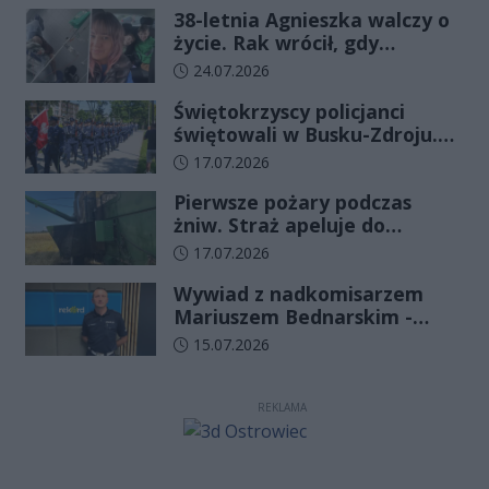
38-letnia Agnieszka walczy o
życie. Rak wrócił, gdy
wydawało się, że najgorsze
Data dodania artykułu:
24.07.2026
już minęło
Świętokrzyscy policjanci
świętowali w Busku-Zdroju.
Czterdziestu nowych
Data dodania artykułu:
17.07.2026
funkcjonariuszy złożyło
Pierwsze pożary podczas
ślubowanie
żniw. Straż apeluje do
rolników o ostrożność
Data dodania artykułu:
17.07.2026
Wywiad z nadkomisarzem
Mariuszem Bednarskim -
Wydział Ruchu Drogowego
Data dodania artykułu:
15.07.2026
Komendy Wojewódzkiej Policji
w Kielcach
REKLAMA