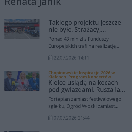
Renata Janik
Takiego projektu jeszcze
nie było. Strażacy,
policjanci i ratownicy będą
Ponad 43 mln zł z Funduszy
szkolić uczniów ze
Europejskich trafi na realizację
świętokrzyskiego
projektu „Sprawni – Kompetentni –
22.07.2026 14:11
Gotowi”. W ciągu czterech lat blisko
cztery tysiące uczniów szkół
Chopinowskie Inspiracje 2026 w
ponadpodstawowych z
Kielcach. Program koncertów
województwa świętokrzyskiego
Kielce usiądą na kocach
zdobędzie praktyczne umiejętności
pod gwiazdami. Rusza lato
z zakresu ratownictwa,
z Chopinem i wielkimi
Fortepian zamiast festiwalowego
bezpieczeństwa publicznego,
nazwiskami
zgiełku, Ogród Włoski zamiast
cyberbezpieczeństwa i reagowania
zamkniętej sali i osiem wakacyjnych
w sytuacjach kryzysowych. To jedno
07.07.2026 21:44
sobót z muzyką wykonywaną przez
z pierwszych tego typu
znakomitych artystów. Już 11 lipca
przedsięwzięć w kraju.