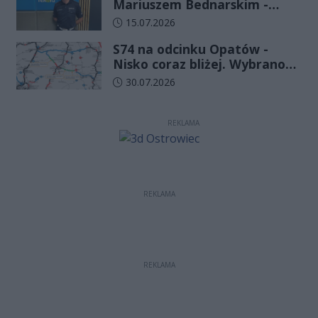
Mariuszem Bednarskim -
Wydział Ruchu Drogowego
Data dodania artykułu:
15.07.2026
Komendy Wojewódzkiej Policji
S74 na odcinku Opatów -
w Kielcach
Nisko coraz bliżej. Wybrano
wykonawcę kolejnego
Data dodania artykułu:
30.07.2026
odcinka
REKLAMA
REKLAMA
REKLAMA