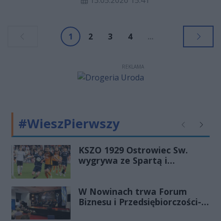
13.05.2026 15:41
Pierścieni, poznając jednocześnie
możliwości rozwoju, jakie oferują
Fundusze Europejskie oraz
1
2
3
4
...
świętokrzyskie uczelnie wyższe.
REKLAMA
#WieszPierwszy
Poprzednie
Następ
KSZO 1929 Ostrowiec Sw.
wygrywa ze Spartą i
zapewnia sobie grę w
barażach o 2 ligę
W Nowinach trwa Forum
Biznesu i Przedsiębiorczości-
transmisja LIVE