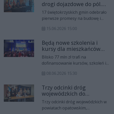
drogi dojazdowe do pól.
Świętokrzyskiego Funduszu
Pierwsze umowy już
Rozwoju i zostaną przeznaczone
17 świętokrzyskich gmin odebrało
podpisane
również na montaż instalacji
pierwsze promesy na budowę i
odnawialnych źródeł energii oraz
modernizację dróg dojazdowych do
magazynów energii. To pierwsze
15.06.2026 15:00
gruntów rolnych. W tym roku
takie wsparcie skierowane do
Samorząd Województwa
spółdzielni mieszkaniowych w
Będą nowe szkolenia i
Świętokrzyskiego przeznaczył na
regionie.
kursy dla mieszkańców
ten cel rekordowe 3 mln zł. Dzięki
Świętokrzyskiego
dofinansowaniu możliwa będzie
Blisko 77 mln zł trafi na
przebudowa i budowa łącznie 33
dofinansowanie kursów, szkoleń i
kilometrów dróg, które mają
studiów podyplomowych dla
ułatwić rolnikom dojazd do pól i
08.06.2026 15:30
mieszkańców oraz pracodawców z
poprawić bezpieczeństwo pracy.
województwa świętokrzyskiego.
Trzy odcinki dróg
Wojewódzki Urząd Pracy w Kielcach
wojewódzkich do
uruchamia drugą edycję projektów
przebudowy. Samorząd
„Pracownik kapitałem firmy” i
Trzy odcinki dróg wojewódzkich w
podpisał umowy warte
„Buduj swój rozwój”, które mają
powiatach opatowskim,
blisko 8,8 mln zł
pomóc w podnoszeniu kwalifikacji