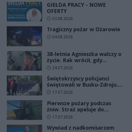
GIEŁDA PRACY - NOWE
OFERTY
Data dodania artykułu:
03.08.2026
Tragiczny pożar w Ożarowie
Data dodania artykułu:
04.08.2026
38-letnia Agnieszka walczy o
życie. Rak wrócił, gdy
wydawało się, że najgorsze
Data dodania artykułu:
24.07.2026
już minęło
Świętokrzyscy policjanci
świętowali w Busku-Zdroju.
Czterdziestu nowych
Data dodania artykułu:
17.07.2026
funkcjonariuszy złożyło
Pierwsze pożary podczas
ślubowanie
żniw. Straż apeluje do
rolników o ostrożność
Data dodania artykułu:
17.07.2026
Wywiad z nadkomisarzem