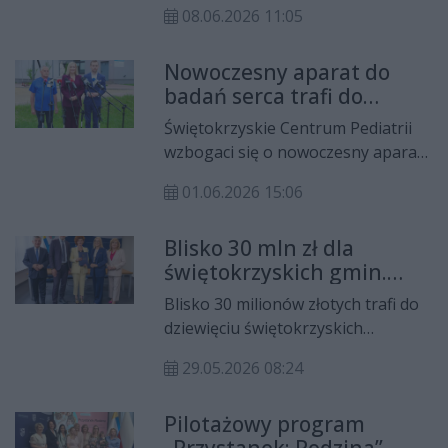
staszowskim i jędrzejowskim
zawodowych i dostosowaniu
08.06.2026 11:05
przejdą przebudowę. Zarząd
kompetencji do potrzeb rynku
województwa świętokrzyskiego
pracy.
Nowoczesny aparat do
podpisał umowy na realizację
badań serca trafi do
inwestycji o łącznej wartości blisko
Świętokrzyskiego
8,8 mln zł. Prace mają zakończyć się
Świętokrzyskie Centrum Pediatrii
Centrum Pediatrii
w październiku 2026 roku.
wzbogaci się o nowoczesny aparat
echokardiograficzny do diagnostyki
01.06.2026 15:06
chorób serca i układu krążenia u
dzieci. Sprzęt ma znacząco
Blisko 30 mln zł dla
poprawić możliwości diagnostyczne
świętokrzyskich gmin.
placówki i zastąpić obecnie
Podpisano umowy na
używane urządzenie, które ma już
Blisko 30 milionów złotych trafi do
rewitalizację
ponad 15 lat.
dziewięciu świętokrzyskich
samorządów na realizację
29.05.2026 08:24
projektów rewitalizacyjnych. W
czwartek, 28 maja, podpisano
Pilotażowy program
umowy z przedstawicielami gmin,