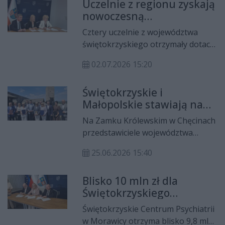
Uczelnie z regionu zyskają
w Kielcach rozpocznie się 7. edycja
nowoczesną
„Chopinowskich Inspiracji”. Wstęp
infrastrukturę i
na koncerty jest bezpłatny, a
Cztery uczelnie z województwa
wyposażenie
tegoroczny program zdecydowanie
świętokrzyskiego otrzymały dotacje
nie kończy się na samym Chopinie.
z budżetu samorządu województwa
02.07.2026 15:20
na rozwój infrastruktury
dydaktycznej, doposażenie
Świętokrzyskie i
laboratoriów oraz organizację
Małopolskie stawiają na
przedsięwzięć naukowych. Łączna
wspólną promocję
wartość przyznanego
Na Zamku Królewskim w Chęcinach
turystyki
dofinansowania wynosi 545 tys. zł.
przedstawiciele województwa
świętokrzyskiego i województwa
25.06.2026 15:40
małopolskiego podpisali list
intencyjny dotyczący współpracy w
Blisko 10 mln zł dla
obszarze turystyki, kultury i
Świętokrzyskiego
promocji. Podobne porozumienia
Centrum Psychiatrii w
zawarły również samorządy lokalne
Świętokrzyskie Centrum Psychiatrii
Morawicy. Szpital stawia
oraz instytucje kultury z obu
w Morawicy otrzyma blisko 9,8 mln