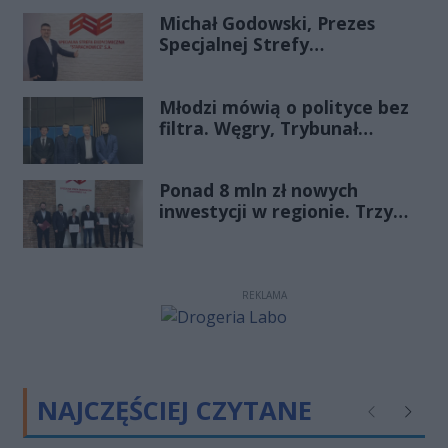
Michał Godowski, Prezes
Specjalnej Strefy
Ekonomicznej
„Starachowice”, gościem
Młodzi mówią o polityce bez
Porannej Rozmowy Radia
filtra. Węgry, Trybunał
Rekord Świętokrzyskie
Konstytucyjny i pytanie, czy
młode pokolenie naprawdę
Ponad 8 mln zł nowych
zmienia zasady gry
inwestycji w regionie. Trzy
firmy ze wsparciem
REKLAMA
NAJCZĘŚCIEJ CZYTANE
Poprzednie
Następ