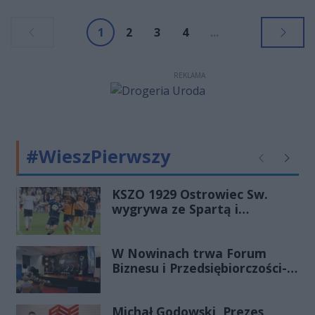
doznał kontuzji kolana podczas
treningu, a przeprowadzone
1
2
3
4
...
badania potwierdziły uszkodzenie
łąkotki. Reprezentanta Polski czeka
operacja i kilkumiesięczna przerwa
REKLAMA
od gry.
#WieszPierwszy
Poprzednie
Następ
KSZO 1929 Ostrowiec Sw.
wygrywa ze Spartą i
zapewnia sobie grę w
barażach o 2 ligę
W Nowinach trwa Forum
Biznesu i Przedsiębiorczości-
transmisja LIVE
Michał Godowski, Prezes