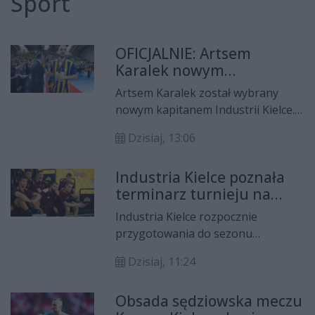
Sport
OFICJALNIE: Artsem
Karalek nowym
kapitanem Industrii Kielce
Artsem Karalek został wybrany
nowym kapitanem Industrii Kielce.
Białoruski obrotowy, który od 2018
Dzisiaj, 13:06
roku reprezentuje kielecki klub,
będzie pełnił tę funkcję w
Industria Kielce poznała
nadchodzącym sezonie. Jego
terminarz turnieju na
zastępcą został Arkadiusz Moryto.
Węgrzech. Mecze będzie
Industria Kielce rozpocznie
można obejrzeć w telewizji
przygotowania do sezonu
2026/2027 od turnieju Fresh Corner
Dzisiaj, 11:24
Cup na Węgrzech. Mistrzowie
Polski w dniach 13-14 sierpnia
Obsada sędziowska meczu
rozegrają w Tatabányi dwa