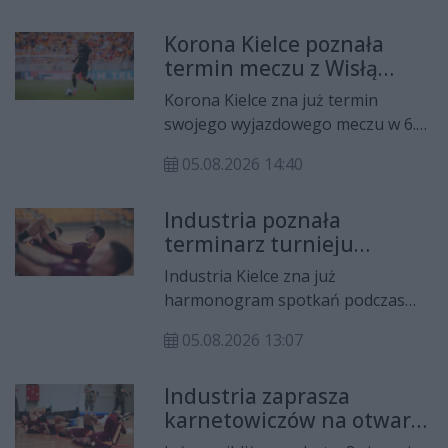
został wicemistrzem Europy w
Korona Kielce poznała
rywalizacji indywidualnej, Dalia
termin meczu z Wisłą
Alska wywalczyła brąz, a
Płock. Spotkanie otworzy
reprezentacja Polski kobiet
Korona Kielce zna już termin
6. kolejkę Ekstraklasy
sięgnęła po srebrny medal w
swojego wyjazdowego meczu w 6.
turnieju drużynowym.
kolejce PKO BP Ekstraklasy. Zespół
05.08.2026 14:40
prowadzony przez Jacka
Zielińskiego zmierzy się z Wisłą
Industria poznała
Płock w piątek, 28 sierpnia.
terminarz turnieju
Pierwszy gwizdek zaplanowano na
towarzyskiego w
godzinę 18:00.
Industria Kielce zna już
Hiszpanii. Wiemy, gdzie
harmonogram spotkań podczas
będzie można obejrzeć
turnieju towarzyskiego ICT
ostatni sprawdzian
05.08.2026 13:07
Cantabria Infinita w Santander.
kielczan przed nowym
Mistrzowie Polski rozegrają tam
sezonem
Industria zaprasza
trzy mecze, a cały wyjazd będzie
karnetowiczów na otwarty
ostatnim etapem przygotowań
trening i grill z
przed rozpoczęciem sezonu