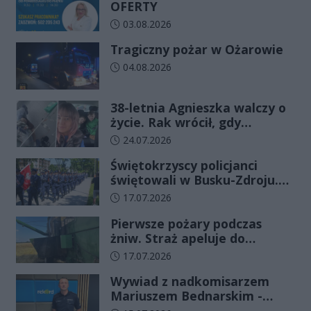
OFERTY
Data dodania artykułu:
03.08.2026
Tragiczny pożar w Ożarowie
Data dodania artykułu:
04.08.2026
38-letnia Agnieszka walczy o
życie. Rak wrócił, gdy
wydawało się, że najgorsze
Data dodania artykułu:
24.07.2026
już minęło
Świętokrzyscy policjanci
świętowali w Busku-Zdroju.
Czterdziestu nowych
Data dodania artykułu:
17.07.2026
funkcjonariuszy złożyło
Pierwsze pożary podczas
ślubowanie
żniw. Straż apeluje do
rolników o ostrożność
Data dodania artykułu:
17.07.2026
Wywiad z nadkomisarzem
Mariuszem Bednarskim -
Wydział Ruchu Drogowego