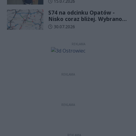
Data dodania artykułu:
15.07.2026
Komendy Wojewódzkiej Policji
S74 na odcinku Opatów -
w Kielcach
Nisko coraz bliżej. Wybrano
wykonawcę kolejnego
Data dodania artykułu:
30.07.2026
odcinka
REKLAMA
REKLAMA
REKLAMA
REKLAMA