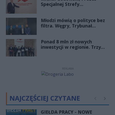
Specjalnej Strefy
Ekonomicznej
„Starachowice”, gościem
Młodzi mówią o polityce bez
Porannej Rozmowy Radia
filtra. Węgry, Trybunał
Rekord Świętokrzyskie
Konstytucyjny i pytanie, czy
młode pokolenie naprawdę
Ponad 8 mln zł nowych
zmienia zasady gry
inwestycji w regionie. Trzy
firmy ze wsparciem
REKLAMA
NAJCZĘŚCIEJ CZYTANE
Poprzednie
Następ
GIEŁDA PRACY - NOWE