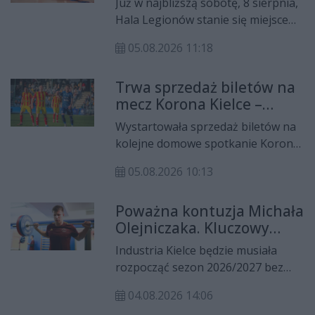
Już w najbliższą sobotę, 8 sierpnia,
zawodnikami
2026/2027.
Hala Legionów stanie się miejscem
pierwszego w nowym sezonie
05.08.2026 11:18
spotkania kibiców z zawodnikami
Industrii Kielce. Klub przygotował
Trwa sprzedaż biletów na
specjalne wydarzenie dla
mecz Korona Kielce –
posiadaczy karnetów na rozgrywki
Motor Lublin. Kibice znów
2026/2027, którzy będą mogli
Wystartowała sprzedaż biletów na
zapełnią Exbud Arenę?
obejrzeć otwarty trening zespołu, a
kolejne domowe spotkanie Korony
następnie wziąć udział we
Kielce w PKO BP Ekstraklasie. W
wspólnym grillu z piłkarzami
05.08.2026 10:13
sobotę, 22 sierpnia o godzinie
ręcznymi.
14:45 „żółto-czerwoni” podejmą na
Poważna kontuzja Michała
Exbud Arenie Motor Lublin w
Olejniczaka. Kluczowy
meczu 5. kolejki rozgrywek.
zawodnik Industrii Kielce
Industria Kielce będzie musiała
straci rundę jesienną
rozpocząć sezon 2026/2027 bez
jednego ze swoich najważniejszych
04.08.2026 14:06
zawodników. Michał Olejniczak