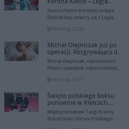
Korona Kielce – Legia
spotkania. Poznaliśmy już
Warszawa
terminarz zawodów, a mecze
Korona Kielce w trzeciej kolejce
kielczan będzie można obejrzeć w
Ekstraklasy zmierzy się z Legią
telewizji.
Warszawa. Poznaliśmy już arbitra
Wczoraj, 12:20
głównego tego spotkania. Będzie
nim 50-letni Jarosław Przybył z
Michał Olejniczak już po
Kluczborka. Niestety kielczanie nie
operacji. Rozgrywający do
mają dobrego bilansu w starciach
treningów wróci szybciej
prowadzonych przez tego
Michał Olejniczak, reprezentant
niż przypuszczano
sędziego.
Polski i zawodnik Industrii Kielce,
przeszedł w czwartek, 6 sierpnia,
Wczoraj, 10:57
operację kolana. Zabieg wykonano
w Szpitalu Rehasport w Poznaniu.
Święto polskiego boksu
Wszystko przebiegło zgodnie z
ponownie w Kielcach.
planem, a teraz przed
Przed nami szósta edycja
szczypiornistą kilkutygodniowy
Międzynarodowe Targi Branży
Targów Boksu
proces rehabilitacji.
Bokserskiej i Forum Polskiego
Boksu Olimpijskiego pozostaną w