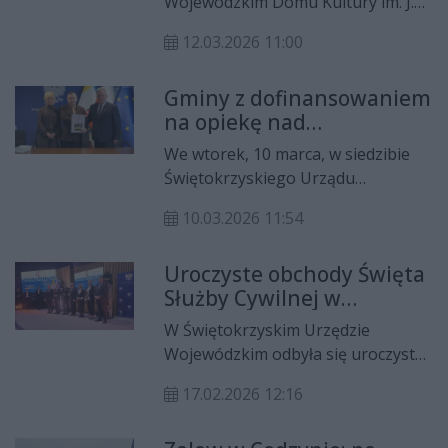
Wojewódzkim Domu Kultury im. J.
dziennikarze.
Piłsudskiego w Kielcach odbyła się
12.03.2026 11:00
konferencja „Aktywny sołtys, silna
wieś”, zorganizowana z okazji Dnia
Gminy z dofinansowaniem
Sołtysa. W wydarzeniu uczestniczyła
na opiekę nad
marszałek województwa
najmłodszymi
świętokrzyskiego Renata Janik
We wtorek, 10 marca, w siedzibie
wraz z Zarządem Województwa
Świętokrzyskiego Urządu
Świętokrzyskiego.
Wojewódzkiego odbyło się
10.03.2026 11:54
podpisanie umów na
dofinansowanie funkcjonowania
Uroczyste obchody Święta
placówek opieki nad dziećmi do lat
Służby Cywilnej w
trzech. Dokumenty podpisał
województwie
wojewoda świętokrzyski Józef Bryk.
W Świętokrzyskim Urzędzie
świętokrzyskim
Wojewódzkim odbyła się uroczysta
gala z okazji Święta Służby Cywilnej
17.02.2026 12:16
– wyjątkowego dnia poświęconego
pracownikom administracji