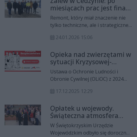
Zalew w Cedzynie: po
rządowej, którzy na co dzień stoją
miesiącach prac jest finał.
na straży sprawnego
Co z kąpielami latem?
funkcjonowania państwa.
Remont, który miał znaczenie nie
Wydarzenie zgromadziło
tylko techniczne, ale i strategiczne
przedstawicieli władz wojewódzkich,
dla bezpieczeństwa zbiornika,
dyrektorów urzędów oraz członków
24.01.2026 15:06
dobiegł końca. Tama w Cedzynie
Korpusu Służby Cywilnej z całego
została uszczelniona na całej
regionu.
Opieka nad zwierzętami w
długości, a zastosowane
sytuacji Kryzysowej-
rozwiązania mają zapewnić większą
rządowy Poradnik
trwałość niż dotychczas. Dla
Ustawa o Ochronie Ludności i
bezpieczeństwa.
mieszkańców to przekłada się na
Obronie Cywilnej (OLiOC) z 2024
jedno: zbiornik ma być gotowy na
roku to ważny akt prawa na czas
sezon letni.
17.12.2025 12:29
pokoju i konfliktu: reguluje system
bezpieczeństwa, określa rolę
Opłatek u wojewody.
poszczególnych urzędów, służb
Świąteczna atmosfera
państwowych i samych obywateli.
okazją do podsumowań
Tworzy spójny system ochrony
W Świętokrzyskim Urzędzie
ludności, w którym nacisk kładzie
Wojewódzkim odbyło się doroczne