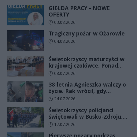
GIEŁDA PRACY - NOWE
OFERTY
Data dodania artykułu:
03.08.2026
Tragiczny pożar w Ożarowie
Data dodania artykułu:
04.08.2026
Świętokrzyscy maturzyści w
krajowej czołówce. Ponad
83% zdało egzamin już w
Data dodania artykułu:
08.07.2026
pierwszym terminie
38-letnia Agnieszka walczy o
życie. Rak wrócił, gdy
wydawało się, że najgorsze
Data dodania artykułu:
24.07.2026
już minęło
Świętokrzyscy policjanci
świętowali w Busku-Zdroju.
Czterdziestu nowych
Data dodania artykułu:
17.07.2026
funkcjonariuszy złożyło
Pierwsze pożary podczas
ślubowanie