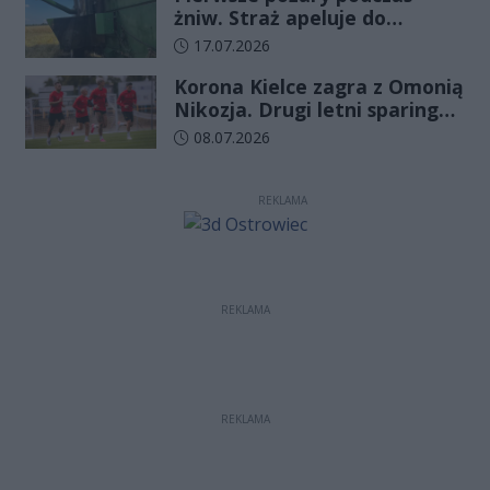
żniw. Straż apeluje do
rolników o ostrożność
Data dodania artykułu:
17.07.2026
Korona Kielce zagra z Omonią
Nikozja. Drugi letni sparing
odbędzie się na EXBUD Arenie
Data dodania artykułu:
08.07.2026
REKLAMA
REKLAMA
REKLAMA