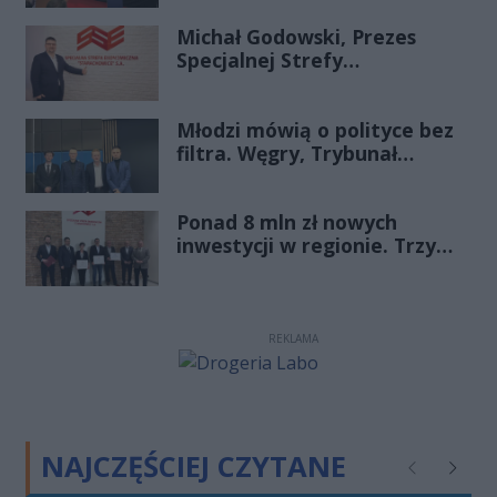
Michał Godowski, Prezes
Specjalnej Strefy
Ekonomicznej
„Starachowice”, gościem
Młodzi mówią o polityce bez
Porannej Rozmowy Radia
filtra. Węgry, Trybunał
Rekord Świętokrzyskie
Konstytucyjny i pytanie, czy
młode pokolenie naprawdę
Ponad 8 mln zł nowych
zmienia zasady gry
inwestycji w regionie. Trzy
firmy ze wsparciem
REKLAMA
NAJCZĘŚCIEJ CZYTANE
Poprzednie
Następ