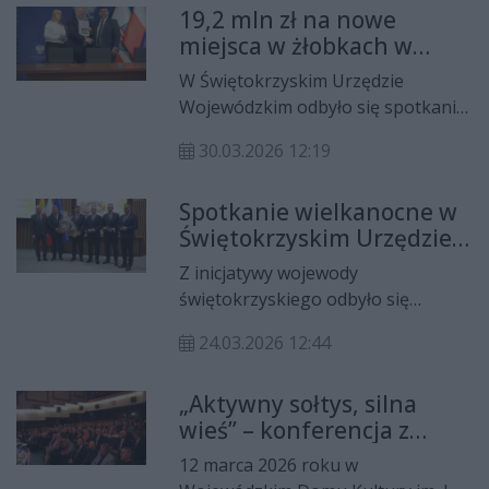
19,2 mln zł na nowe
Place Zabaw”. Dokumenty
miejsca w żłobkach w
sygnował wojewoda Józef Bryk w
Świętokrzyskiem
obecności przedstawicieli
W Świętokrzyskim Urzędzie
samorządów.
Wojewódzkim odbyło się spotkanie
poświęcone podpisaniu umów w
30.03.2026 12:19
ramach rządowego programu
Aktywny Maluch, który wspiera
Spotkanie wielkanocne w
tworzenie i funkcjonowanie miejsc
Świętokrzyskim Urzędzie
opieki dla dzieci do trzeciego roku
Wojewódzkim
życia.
Z inicjatywy wojewody
świętokrzyskiego odbyło się
uroczyste spotkanie wielkanocne w
24.03.2026 12:44
Świętokrzyskim Urzędzie
Wojewódzkim. W wydarzeniu wzięli
„Aktywny sołtys, silna
udział przedstawiciele administracji
wieś” – konferencja z
rządowej i samorządowej,
okazji Dnia Sołtysa w
parlamentarzyści, reprezentanci
12 marca 2026 roku w
Kielcach
służb mundurowych oraz