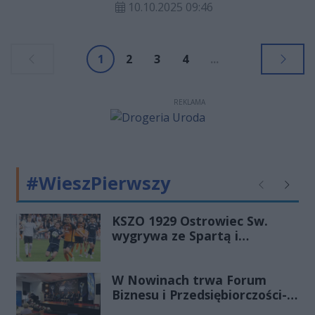
przeszkolone osoby, zanim na
10.10.2025 09:46
informacyjno-konsultacyjne pod
miejsce dotrą profesjonalne służby
hasłem „Wspólnie dla Rolnictwa IV”.
ratunkowe.
Wydarzenie, organizowane przez
1
2
3
4
...
Agencję Restrukturyzacji i
Modernizacji Rolnictwa (ARiMR)
oraz Wojewodę Świętokrzyskiego,
REKLAMA
zgromadziło licznych
przedstawicieli świata polityki,
administracji rolniczej oraz
środowisk wiejskich.
#WieszPierwszy
Poprzednie
Następ
KSZO 1929 Ostrowiec Sw.
wygrywa ze Spartą i
zapewnia sobie grę w
barażach o 2 ligę
W Nowinach trwa Forum
Biznesu i Przedsiębiorczości-
transmisja LIVE