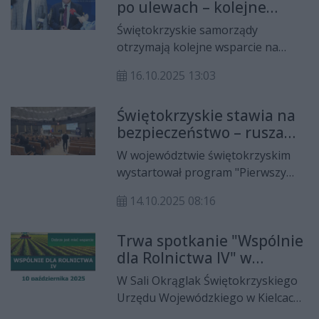
współtworzyły najważniejsze karty
po ulewach – kolejne
zespołów dziecięcych fitness
polskiej historii.
wsparcie dla
zorganizowanych w Novalji w
Świętokrzyskie samorządy
świętokrzyskich
Chorwacji.
otrzymają kolejne wsparcie na
samorządów
odbudowę infrastruktury drogowej
16.10.2025 13:03
zniszczonej przez letnie ulewy. Jak
poinformował wojewoda Józef Bryk
Świętokrzyskie stawia na
do regionu trafi ponad 22 miliony
bezpieczeństwo – rusza
złotych z rezerwy budżetu państwa.
program "Pierwszy
W województwie świętokrzyskim
Ratownik"
wystartował program "Pierwszy
Ratownik", którego celem jest
14.10.2025 08:16
zwiększenie bezpieczeństwa
publicznego poprzez szkolenie
Trwa spotkanie "Wspólnie
lokalnych wolontariuszy z zakresu
dla Rolnictwa IV" w
udzielania pierwszej pomocy. To
Kielcach – rolnictwo z
pionierska inicjatywa w skali kraju,
W Sali Okrąglak Świętokrzyskiego
nowymi perspektywami
zakładająca szybkie reagowanie na
Urzędu Wojewódzkiego w Kielcach
zagrożenia życia przez
trwa czwarte już spotkanie