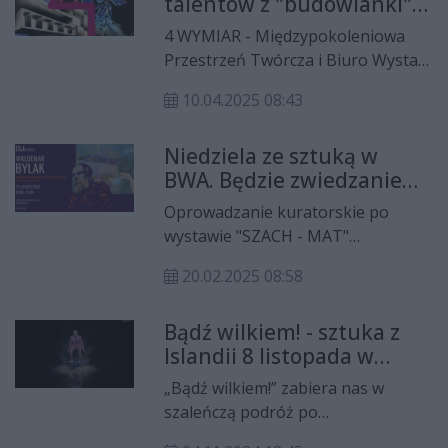
talentów z "budowlanki"
inspirujących wystaw, przez
w 4 WYMIARZE
spotkania literackie, po nocne
4 WYMIAR - Międzypokoleniowa
zwiedzanie najważniejszych
Przestrzeń Twórcza i Biuro Wystaw
obiektów.
Artystycznych zapraszają na
10.04.2025 08:43
wernisaż wystawy prac uczniów
ostrowieckiego Zespołu Szkół nr 2
Niedziela ze sztuką w
"Budowlanka kreśli kreatywność".
BWA. Będzie zwiedzanie
Otwarcie ekspozycji w najbliższy
wystawy i wieczór
poniedziałek, 14 kwietnia o
Oprowadzanie kuratorskie po
wspomnień
godzinie 17:00 w Centrum
wystawie "SZACH - MAT"
Aktywności Obywatelskiej przy ul.
Waldemara Bylaka, a tuż po nim
Sienkiewicza 70.
20.02.2025 08:58
wieczór wspomnień dedykowany
artyście - taką propozycję na
Bądź wilkiem! - sztuka z
niedzielne popołudnie ma dla
Islandii 8 listopada w
amatorów sztuki ostrowieckie
Kielcach
Biuro Wystaw Artystycznych.
„Bądź wilkiem!” zabiera nas w
Początek wydarzenia o godzinie
szaleńczą podróż po
16:00. Wstęp wolny.
niebezpiecznych zakątkach umysłu,