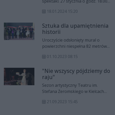
spektakl. 27 stycznia o godz. 18.00
artystów, pisarzy i opowiadaczy w
młodzi aktorzy zaprezentują sztukę
literaturze, sztuce i folklorze.
18.01.2024 15:20
o rozterkach miłosnych scenarzysty
Huberta. Nowoczesny rys obok
Sztuka dla upamiętnienia
kostiumów historycznych ubarwią
historii
przebieg wydarzeń.
Uroczyście odsłonięty mural o
powierzchni niespełna 82 metrów
kwadratowych znalazł się na ścianie
01.10.2023 08:15
budynku 103. Batalionu Lekkiej
Piechoty 10. ŚBOT na Osiedlu
"Nie wszyscy pójdziemy do
Słonecznym w Ostrowcu
raju"
Świętokrzyskim z inicjatywy
Fundacji „Nowa Przestrzeń”. Celem
Sezon artystyczny Teatru im.
jest uhonorowanie najsłynniejszych
Stefana Żeromskiego w Kielcach
żołnierzy okresu II Wojny
otwiera sztuka "Nie wszyscy
Światowej regionu
21.09.2023 15:45
pójdziemy do raju". Spektakl
świętokrzyskiego.
porusza trudne tematy, pobudza