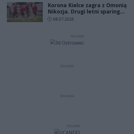
Korona Kielce zagra z Omonią
Nikozja. Drugi letni sparing
odbędzie się na EXBUD Arenie
Data dodania artykułu:
08.07.2026
REKLAMA
REKLAMA
REKLAMA
REKLAMA