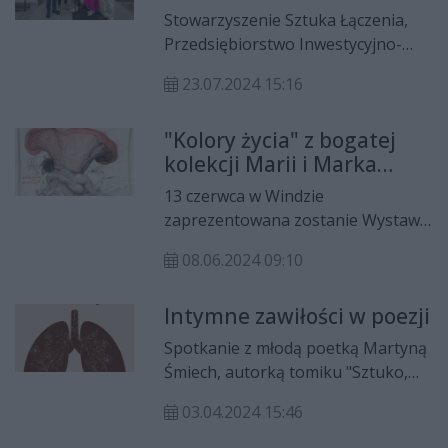
Dzieci zyska nowy blask
ceny.
Stowarzyszenie Sztuka Łączenia,
Przedsiębiorstwo Inwestycyjno-
Budowlane SAMER i Świętokrzyskie
23.07.2024 15:16
Centrum Psychiatrii łączą siły.
Dzięki tej współpracy już niebawem
"Kolory życia" z bogatej
poprawią się warunki Poradni
kolekcji Marii i Marka
Zdrowia Psychicznego dla Dzieci w
Pileckich
Kielcach. Mali pacjenci wezmą też
13 czerwca w Windzie
udział w terapii poprzez… sztukę.
zaprezentowana zostanie Wystawa
"Kolory życia". To 70 dzieł
08.06.2024 09:10
autorstwa 9 znakomitych polskich
malarzy XX i XXI w. Wszystkie prace
Intymne zawiłości w poezji
pochodzą z bogatej kolekcji sztuki
Marii i Marka Pileckich. Składa się
Spotkanie z młodą poetką Martyną
ona z malarstwa, grafiki, rzeźby i
Śmiech, autorką tomiku "Sztuko,
innych gatunków sztuk
oddychaj" odbędzie się 7 kwietnia o
plastycznych. Od niemal
03.04.2024 15:46
godz. 17.00 w Klubie Kotłownia w
czterdziestu lat, stale się rozwija.
Bazie Zbożowej.