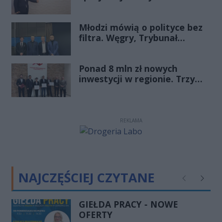
Ekonomicznej
„Starachowice”, gościem
Młodzi mówią o polityce bez
Porannej Rozmowy Radia
filtra. Węgry, Trybunał
Rekord Świętokrzyskie
Konstytucyjny i pytanie, czy
młode pokolenie naprawdę
Ponad 8 mln zł nowych
zmienia zasady gry
inwestycji w regionie. Trzy
firmy ze wsparciem
REKLAMA
NAJCZĘŚCIEJ CZYTANE
Poprzednie
Następ
GIEŁDA PRACY - NOWE
OFERTY