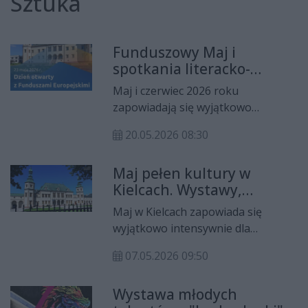
Sztuka
Funduszowy Maj i
spotkania literacko-
artystyczne w Muzeum
Maj i czerwiec 2026 roku
Narodowym w Kielcach
zapowiadają się wyjątkowo
interesująco dla miłośników
20.05.2026 08:30
historii, sztuki i literatury. Muzeum
Narodowe w Kielcach przygotowało
Maj pełen kultury w
bogaty program wydarzeń, które
Kielcach. Wystawy,
połączą zwiedzanie zabytkowych
spotkania i nocne
przestrzeni, refleksję nad
Maj w Kielcach zapowiada się
zwiedzanie muzeów
współczesnym światem oraz
wyjątkowo intensywnie dla
spotkania poświęcone wybitnym
miłośników kultury, sztuki i refleksji
polskim pisarzom.
07.05.2026 09:50
nad współczesnością. Muzea i
instytucje kulturalne przygotowały
Wystawa młodych
bogaty program wydarzeń – od