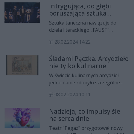
Intrygująca, do głębi
poruszająca sztuka
"FAUST-HAUST" w KTT
Sztuka taneczna nawiązuje do
dzieła literackiego „FAUST”
Johanna Wolfganga Goethego.
28.02.2024 14:22
Inspiruje do przemyśleń. Spektakl
Kieleckiego Teatru Tańca można
Śladami Pączka. Arcydzieło
zobaczyć 19 marca o godz. 10.00 i
nie tylko kulinarne
19 kwietnia o godz. 19.00
W świecie kulinarnych arcydzieł
jedno danie zdobyło szczególne
miejsce w sercach ludzi – pączek. To
08.02.2024 10:11
kuszące, puszyste cudo, z
wypełnieniem rozpływającym się w
Nadzieja, co impulsy śle
ustach, stało się nie tylko
na serca dnie
symbolem słodkiego grzeszenia w
Tłusty Czwartek, w tym roku 8
Teatr "Pegaz" przygotował nowy
lutego, ale również inspiracją dla