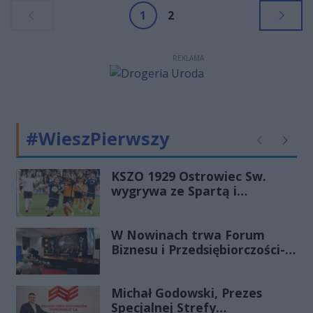
rozważania poprzez metaforę
1
2
scenografię oraz... zapachy. Będzie
wystawiony o godz. 19.00
REKLAMA
#WieszPierwszy
Poprzednie
Następ
KSZO 1929 Ostrowiec Sw.
wygrywa ze Spartą i
zapewnia sobie grę w
barażach o 2 ligę
W Nowinach trwa Forum
Biznesu i Przedsiębiorczości-
transmisja LIVE
Michał Godowski, Prezes
Specjalnej Strefy