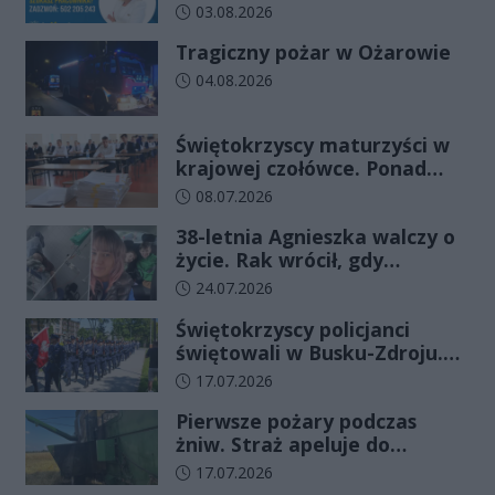
Data dodania artykułu:
03.08.2026
Tragiczny pożar w Ożarowie
Data dodania artykułu:
04.08.2026
Świętokrzyscy maturzyści w
krajowej czołówce. Ponad
83% zdało egzamin już w
Data dodania artykułu:
08.07.2026
pierwszym terminie
38-letnia Agnieszka walczy o
życie. Rak wrócił, gdy
wydawało się, że najgorsze
Data dodania artykułu:
24.07.2026
już minęło
Świętokrzyscy policjanci
świętowali w Busku-Zdroju.
Czterdziestu nowych
Data dodania artykułu:
17.07.2026
funkcjonariuszy złożyło
Pierwsze pożary podczas
ślubowanie
żniw. Straż apeluje do
rolników o ostrożność
Data dodania artykułu:
17.07.2026