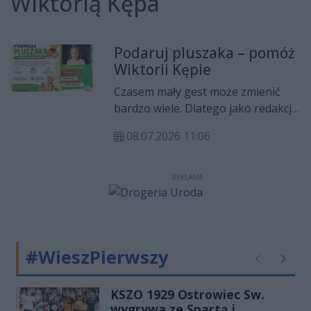
Wiktorią Kępa
Podaruj pluszaka – pomóż
Wiktorii Kępie
Czasem mały gest może zmienić
bardzo wiele. Dlatego jako redakcja
włączamy się w pomoc dla Wiktorii
08.07.2026 11:06
Kępy i organizujemy zbiórkę
pluszaków, które zostaną
przekazane na loterię fantową
REKLAMA
wspierającą jej leczenie i
rehabilitację.
#WieszPierwszy
Poprzednie
Następ
KSZO 1929 Ostrowiec Sw.
wygrywa ze Spartą i