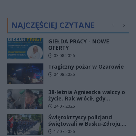
NAJCZĘŚCIEJ CZYTANE
Poprzednie
Następ
GIEŁDA PRACY - NOWE
OFERTY
Data dodania artykułu:
03.08.2026
Tragiczny pożar w Ożarowie
Data dodania artykułu:
04.08.2026
38-letnia Agnieszka walczy o
życie. Rak wrócił, gdy
wydawało się, że najgorsze
Data dodania artykułu:
24.07.2026
już minęło
Świętokrzyscy policjanci
świętowali w Busku-Zdroju.
Czterdziestu nowych
Data dodania artykułu:
17.07.2026