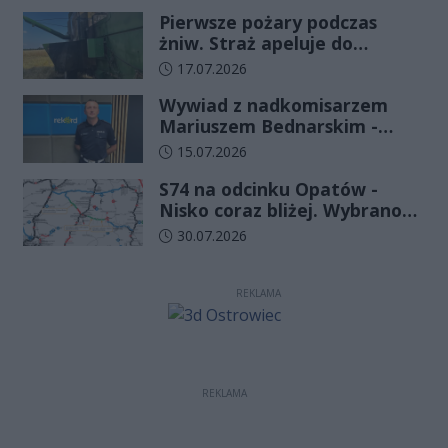
funkcjonariuszy złożyło
Pierwsze pożary podczas
ślubowanie
żniw. Straż apeluje do
rolników o ostrożność
Data dodania artykułu:
17.07.2026
Wywiad z nadkomisarzem
Mariuszem Bednarskim -
Wydział Ruchu Drogowego
Data dodania artykułu:
15.07.2026
Komendy Wojewódzkiej Policji
S74 na odcinku Opatów -
w Kielcach
Nisko coraz bliżej. Wybrano
wykonawcę kolejnego
Data dodania artykułu:
30.07.2026
odcinka
REKLAMA
REKLAMA