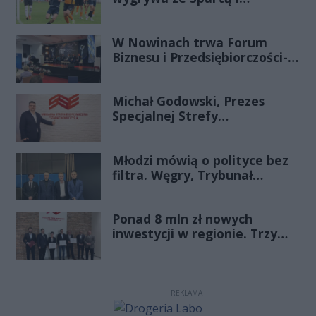
zapewnia sobie grę w
barażach o 2 ligę
W Nowinach trwa Forum
Biznesu i Przedsiębiorczości-
transmisja LIVE
Michał Godowski, Prezes
Specjalnej Strefy
Ekonomicznej
„Starachowice”, gościem
Młodzi mówią o polityce bez
Porannej Rozmowy Radia
filtra. Węgry, Trybunał
Rekord Świętokrzyskie
Konstytucyjny i pytanie, czy
młode pokolenie naprawdę
Ponad 8 mln zł nowych
zmienia zasady gry
inwestycji w regionie. Trzy
firmy ze wsparciem
REKLAMA