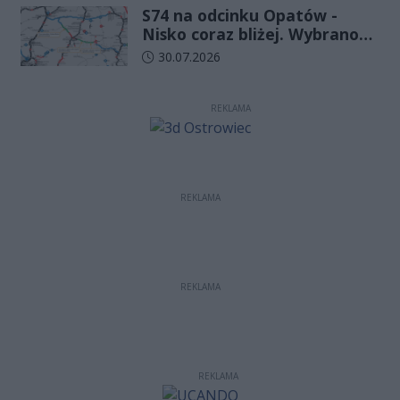
S74 na odcinku Opatów -
w Kielcach
Nisko coraz bliżej. Wybrano
wykonawcę kolejnego
Data dodania artykułu:
30.07.2026
odcinka
REKLAMA
REKLAMA
REKLAMA
REKLAMA