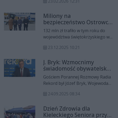
23.02.2026 12:31
całkowicie zniszczony został jeden z
domów mieszkalnych. Na miejscu
Miliony na
tragedii pojawił się wojewoda
bezpieczeństwo Ostrowca
świętokrzyski Józef Bryk, który
Świętokrzyskiego i
spotkał się z poszkodowaną
132 mln zł trafiło w tym roku do
powiatu. Nowy sprzęt i
rodziną i zadeklarował wsparcie
województwa świętokrzyskiego w
inwestycje w ochronę
administracji rządowej.
ramach wdrażania ustawy o
mieszkańców
23.12.2025 10:21
ochronie ludności i obronie
cywilnej. Środki zostały
J. Bryk: Wzmocnimy
przeznaczone przede wszystkim dla
świadomość obywatelską
samorządów, ale także dla szpitali
w kwestii bezpieczeństwa
oraz organizacji pozarządowych. O
Gościem Porannej Rozmowy Radia
realizowanych i planowanych
Rekord był Józef Bryk, Wojewoda
inwestycjach służących poprawie
Świętokrzyski.
bezpieczeństwa mieszkańców
24.09.2025 08:34
mówił wojewoda świętokrzyski
Józef Bryk podczas specjalnie
Dzień Zdrowia dla
zwołanej konferencji prasowej w
Kieleckiego Seniora przy