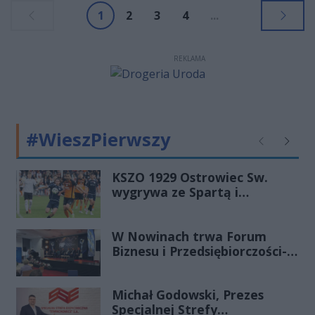
1
2
3
4
...
REKLAMA
#WieszPierwszy
Poprzednie
Następ
KSZO 1929 Ostrowiec Sw.
wygrywa ze Spartą i
zapewnia sobie grę w
barażach o 2 ligę
W Nowinach trwa Forum
Biznesu i Przedsiębiorczości-
transmisja LIVE
Michał Godowski, Prezes
Specjalnej Strefy