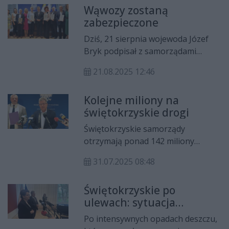
Wąwozy zostaną
„Gołoborze-25”.
zabezpieczone
Dziś, 21 sierpnia wojewoda Józef
Bryk podpisał z samorządami
umowy na dofinansowanie do
21.08.2025 12:46
usuwania skutków klęsk
żywiołowych. Łączna kwota
Kolejne miliony na
wsparcia z Ministerstwa Spraw
świętokrzyskie drogi
Wewnętrznych i Administracji
wynosi ponad 3,4 mln zł.
Świętokrzyskie samorządy
otrzymają ponad 142 miliony
złotych na inwestycje drogowe w
31.07.2025 08:48
ramach Rządowego Funduszu
Rozwoju Dróg na 2026 rok. Nabór
Świętokrzyskie po
wniosków ogłosił wojewoda Józef
ulewach: sytuacja
Bryk. Termin składania
opanowana, ale wsparcie
dokumentów mija 28 sierpnia.
Po intensywnych opadach deszczu,
wciąż potrzebne