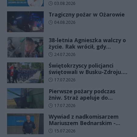
Data dodania artykułu:
03.08.2026
Tragiczny pożar w Ożarowie
Data dodania artykułu:
04.08.2026
38-letnia Agnieszka walczy o
życie. Rak wrócił, gdy
wydawało się, że najgorsze
Data dodania artykułu:
24.07.2026
już minęło
Świętokrzyscy policjanci
świętowali w Busku-Zdroju.
Czterdziestu nowych
Data dodania artykułu:
17.07.2026
funkcjonariuszy złożyło
Pierwsze pożary podczas
ślubowanie
żniw. Straż apeluje do
rolników o ostrożność
Data dodania artykułu:
17.07.2026
Wywiad z nadkomisarzem
Mariuszem Bednarskim -
Wydział Ruchu Drogowego
Data dodania artykułu:
15.07.2026
Komendy Wojewódzkiej Policji