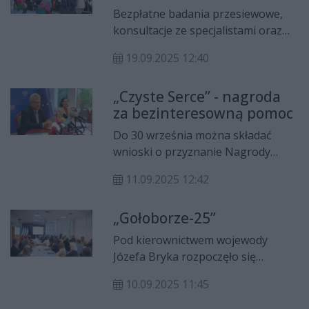
Ostrowcu Świętokrzyskim.
szpitalu MSWiA w Kielcach
Bezpłatne badania przesiewowe,
[GALERIA]
konsultacje ze specjalistami oraz
osteobus. W Kielcach przy szpitalu
19.09.2025 12:40
MSWiA odbył się Dzień Zdrowia dla
Kieleckiego Seniora.
„Czyste Serce” - nagroda
za bezinteresowną pomoc
Do 30 września można składać
wnioski o przyznanie Nagrody
Wojewody Świętokrzyskiego
11.09.2025 12:42
„Czyste Serce”. To honorowe
wyróżnienie wręczane jest za
„Gołoborze-25”
bezinteresowną działalność na
rzecz mieszkańców naszego
Pod kierownictwem wojewody
regionu.
Józefa Bryka rozpoczęło się
trzydniowe wojewódzkie ćwiczenie
10.09.2025 11:45
obronne z elementami zarządzania
kryzysowego i ochrony ludności