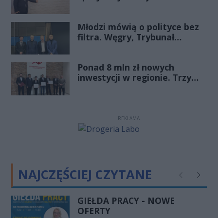
Ekonomicznej
„Starachowice”, gościem
Młodzi mówią o polityce bez
Porannej Rozmowy Radia
filtra. Węgry, Trybunał
Rekord Świętokrzyskie
Konstytucyjny i pytanie, czy
młode pokolenie naprawdę
Ponad 8 mln zł nowych
zmienia zasady gry
inwestycji w regionie. Trzy
firmy ze wsparciem
REKLAMA
NAJCZĘŚCIEJ CZYTANE
Poprzednie
Następ
GIEŁDA PRACY - NOWE
OFERTY