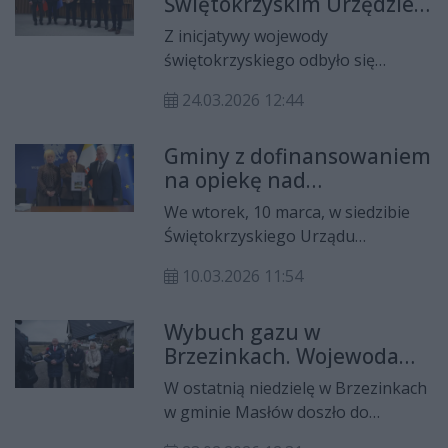
Świętokrzyskim Urzędzie
sygnował wojewoda Józef Bryk w
Wojewódzkim
obecności przedstawicieli
Z inicjatywy wojewody
samorządów.
świętokrzyskiego odbyło się
uroczyste spotkanie wielkanocne w
24.03.2026 12:44
Świętokrzyskim Urzędzie
Wojewódzkim. W wydarzeniu wzięli
Gminy z dofinansowaniem
udział przedstawiciele administracji
na opiekę nad
rządowej i samorządowej,
najmłodszymi
parlamentarzyści, reprezentanci
We wtorek, 10 marca, w siedzibie
służb mundurowych oraz
Świętokrzyskiego Urządu
dziennikarze.
Wojewódzkiego odbyło się
10.03.2026 11:54
podpisanie umów na
dofinansowanie funkcjonowania
Wybuch gazu w
placówek opieki nad dziećmi do lat
Brzezinkach. Wojewoda
trzech. Dokumenty podpisał
Józef Bryk odwiedził
wojewoda świętokrzyski Józef Bryk.
W ostatnią niedzielę w Brzezinkach
poszkodowaną rodzinę
w gminie Masłów doszło do
wybuchu gazu, w wyniku którego