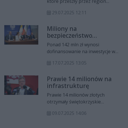
które przeszły przez region
świętokrzyski, sytuacja w
29.07.2025 12:11
województwie została opanowana.
Choć obyło się bez katastrofalnych
Miliony na
skutków, niektóre powiaty
bezpieczeństwo
ucierpiały. Władze przypominają o
mieszkańców regionu
dostępnych formach pomocy
Ponad 142 mln zł wynosi
finansowej dla poszkodowanych.
dofinansowanie na inwestycje w
ramach Rządowego Funduszu Dróg
17.07.2025 13:05
w 2026 roku. Niewiele mniej, bo 132
mln zł przeznaczono na zadania
Prawie 14 milionów na
związane z programem Programu
infrastrukturę
Ochrony Ludności i Obrony
Cywilnej.
Prawie 14 milionów złotych
otrzymały świętokrzyskie
samorządy na rozbudowę dróg i
09.07.2025 14:06
mostów. Powiat kielecki otrzymał 2
mln 346 tys. zł