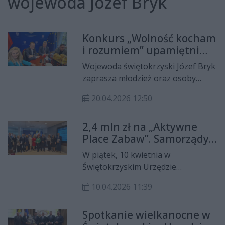
wojewoda Józef Bryk
Konkurs „Wolność kocham
i rozumiem” upamiętni
wybory z 4 czerwca 1989
Wojewoda świętokrzyski Józef Bryk
roku
zaprasza młodzież oraz osoby
dorosłe do udziału w konkursie
20.04.2026 12:50
literacko-dziennikarskim „Wolność
kocham i rozumiem”. Inicjatywa ma
2,4 mln zł na „Aktywne
na celu upamiętnienie
Place Zabaw”. Samorządy
przełomowych wydarzeń z 4
podpisują umowy
czerwca 1989 roku – częściowo
W piątek, 10 kwietnia w
wolnych wyborów
Świętokrzyskim Urzędzie
parlamentarnych, które
Wojewódzkim odbyło się
zapoczątkowały przemiany
10.04.2026 11:39
podpisanie umów w ramach
ustrojowe w Polsce.
rządowego programu „Aktywne
Spotkanie wielkanocne w
Place Zabaw”. Dokumenty