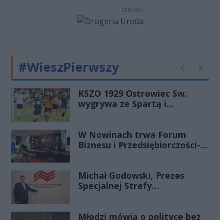
którzy obecnie strzegą
REKLAMA
bezpieczeństwa Polski.
Organizatorzy przygotowali bogaty
program uroczystości, a
mieszkańcy będą musieli liczyć się z
#WieszPierwszy
czasowymi utrudnieniami w ruchu.
Poprzednie
Następ
KSZO 1929 Ostrowiec Sw.
wygrywa ze Spartą i
zapewnia sobie grę w
barażach o 2 ligę
W Nowinach trwa Forum
Biznesu i Przedsiębiorczości-
transmisja LIVE
Michał Godowski, Prezes
Specjalnej Strefy
Ekonomicznej
„Starachowice”, gościem
Młodzi mówią o polityce bez
Porannej Rozmowy Radia