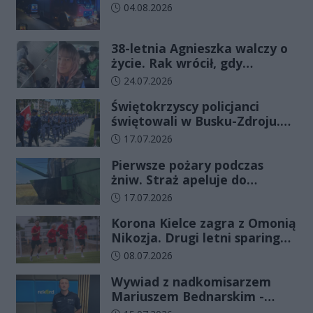
Data dodania artykułu:
04.08.2026
38-letnia Agnieszka walczy o
życie. Rak wrócił, gdy
wydawało się, że najgorsze
Data dodania artykułu:
24.07.2026
już minęło
Świętokrzyscy policjanci
świętowali w Busku-Zdroju.
Czterdziestu nowych
Data dodania artykułu:
17.07.2026
funkcjonariuszy złożyło
Pierwsze pożary podczas
ślubowanie
żniw. Straż apeluje do
rolników o ostrożność
Data dodania artykułu:
17.07.2026
Korona Kielce zagra z Omonią
Nikozja. Drugi letni sparing
odbędzie się na EXBUD Arenie
Data dodania artykułu:
08.07.2026
Wywiad z nadkomisarzem
Mariuszem Bednarskim -
Wydział Ruchu Drogowego