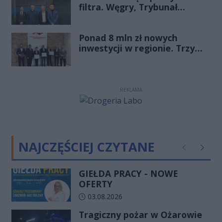
filtra. Węgry, Trybunał
Rekord Świętokrzyskie
Konstytucyjny i pytanie, czy
młode pokolenie naprawdę
Ponad 8 mln zł nowych
zmienia zasady gry
inwestycji w regionie. Trzy
firmy ze wsparciem
REKLAMA
NAJCZĘŚCIEJ CZYTANE
Poprzednie
Następ
GIEŁDA PRACY - NOWE
OFERTY
Data dodania artykułu:
03.08.2026
Tragiczny pożar w Ożarowie