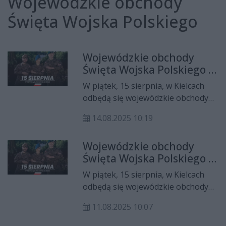
Wojewódzkie obchody
Święta Wojska Polskiego
Wojewódzkie obchody
Święta Wojska Polskiego w
Kielcach – program i
W piątek, 15 sierpnia, w Kielcach
utrudnienia w ruchu
odbędą się wojewódzkie obchody
Święta Wojska Polskiego. To dzień
14.08.2025 10:19
poświęcony pamięci poległych
żołnierzy oraz hołdowi dla tych,
Wojewódzkie obchody
którzy obecnie strzegą
Święta Wojska Polskiego w
bezpieczeństwa Polski.
Kielcach – program i
Organizatorzy przygotowali bogaty
W piątek, 15 sierpnia, w Kielcach
utrudnienia w ruchu
program uroczystości, a
odbędą się wojewódzkie obchody
mieszkańcy będą musieli liczyć się z
Święta Wojska Polskiego. To dzień
czasowymi utrudnieniami w ruchu.
11.08.2025 10:07
poświęcony pamięci poległych
żołnierzy oraz hołdowi dla tych,