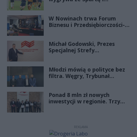
zapewnia sobie grę w
barażach o 2 ligę
W Nowinach trwa Forum
Biznesu i Przedsiębiorczości-
transmisja LIVE
Michał Godowski, Prezes
Specjalnej Strefy
Ekonomicznej
„Starachowice”, gościem
Młodzi mówią o polityce bez
Porannej Rozmowy Radia
filtra. Węgry, Trybunał
Rekord Świętokrzyskie
Konstytucyjny i pytanie, czy
młode pokolenie naprawdę
Ponad 8 mln zł nowych
zmienia zasady gry
inwestycji w regionie. Trzy
firmy ze wsparciem
REKLAMA