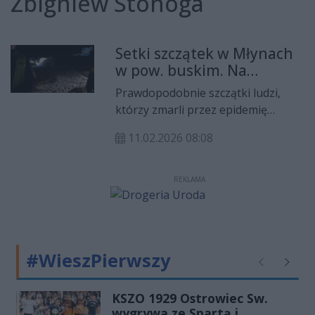
Zbigniew Stonoga
Setki szczątek w Młynach
w pow. buskim. Na
miejscu Zbigniew Stonoga
Prawdopodobnie szczątki ludzi,
którzy zmarli przez epidemię
cholery w XIX wieku odnaleziono na
11.02.2026 08:08
terenie dawnej kopalni w Młynach
koło Buska Zdroju. Na miejscu
pracuje policja, teren jest
REKLAMA
zabezpieczony.
#WieszPierwszy
Poprzednie
Następ
KSZO 1929 Ostrowiec Sw.
wygrywa ze Spartą i