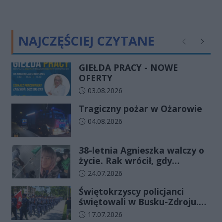
NAJCZĘŚCIEJ CZYTANE
Poprzednie
Następ
GIEŁDA PRACY - NOWE
OFERTY
Data dodania artykułu:
03.08.2026
Tragiczny pożar w Ożarowie
Data dodania artykułu:
04.08.2026
38-letnia Agnieszka walczy o
życie. Rak wrócił, gdy
wydawało się, że najgorsze
Data dodania artykułu:
24.07.2026
już minęło
Świętokrzyscy policjanci
świętowali w Busku-Zdroju.
Czterdziestu nowych
Data dodania artykułu:
17.07.2026