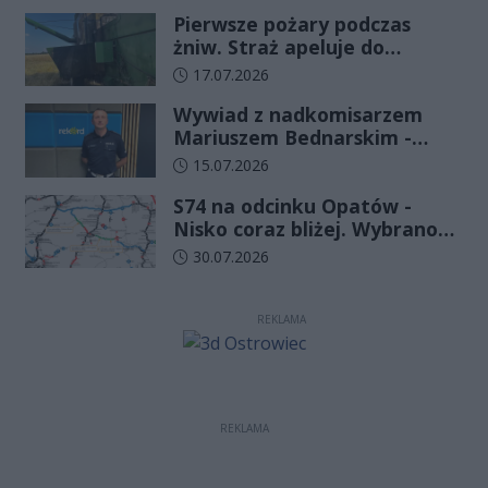
funkcjonariuszy złożyło
Pierwsze pożary podczas
ślubowanie
żniw. Straż apeluje do
rolników o ostrożność
Data dodania artykułu:
17.07.2026
Wywiad z nadkomisarzem
Mariuszem Bednarskim -
Wydział Ruchu Drogowego
Data dodania artykułu:
15.07.2026
Komendy Wojewódzkiej Policji
S74 na odcinku Opatów -
w Kielcach
Nisko coraz bliżej. Wybrano
wykonawcę kolejnego
Data dodania artykułu:
30.07.2026
odcinka
REKLAMA
REKLAMA