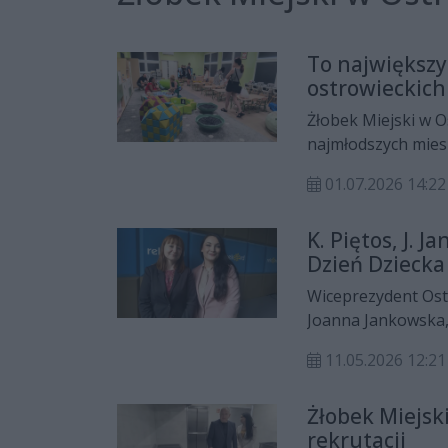
To największy
ostrowieckic
Żłobek Miejski w O
najmłodszych mies
została oddana do 
01.07.2026 14:22
realizować swoje pl
Placówka powstała 
K. Piętos, J. 
Dzień Dziecka
Wiceprezydent Ost
Joanna Jankowska,
Świętokrzyskim goś
11.05.2026 12:21
12:00. Rozmawiałyś
otwarciu placówki,
Żłobek Miejski
daty, panie przeka
rekrutacji
wysłać swoją pociec