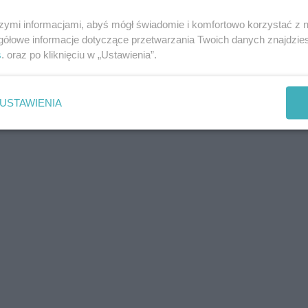
szymi informacjami, abyś mógł świadomie i komfortowo korzystać z
gółowe informacje dotyczące przetwarzania Twoich danych znajdzi
s
. oraz po kliknięciu w „Ustawienia”.
USTAWIENIA