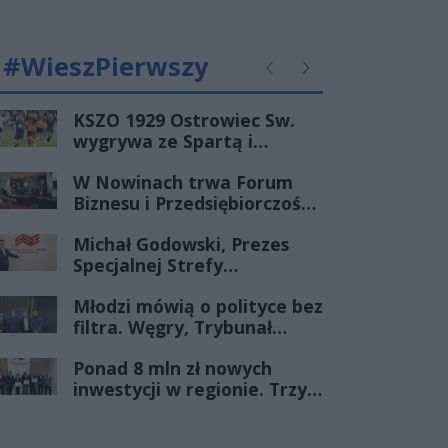
#WieszPierwszy
Poprzednie
Następne
KSZO 1929 Ostrowiec Sw.
wygrywa ze Spartą i
zapewnia sobie grę w
W Nowinach trwa Forum
barażach o 2 ligę
Biznesu i Przedsiębiorczości-
transmisja LIVE
Michał Godowski, Prezes
Specjalnej Strefy
Ekonomicznej
Młodzi mówią o polityce bez
„Starachowice”, gościem
filtra. Węgry, Trybunał
Porannej Rozmowy Radia
Konstytucyjny i pytanie, czy
Rekord Świętokrzyskie
Ponad 8 mln zł nowych
młode pokolenie naprawdę
inwestycji w regionie. Trzy
zmienia zasady gry
firmy ze wsparciem