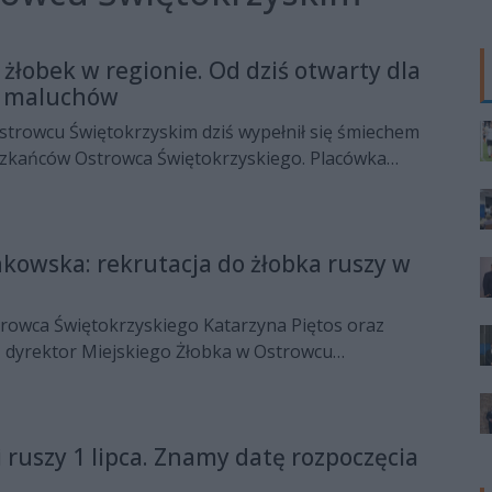
 żłobek w regionie. Od dziś otwarty dla
h maluchów
strowcu Świętokrzyskim dziś wypełnił się śmiechem
zkańców Ostrowca Świętokrzyskiego. Placówka
użytku rodzicom i ich pociechom, aby mogli
any, wrócić do pracy czy rozwijać działalność.
w skrzydle szkoły podstawowej na os. Pułanki.
Jankowska: rekrutacja do żłobka ruszy w
rowca Świętokrzyskiego Katarzyna Piętos oraz
 dyrektor Miejskiego Żłobka w Ostrowcu
ciły w studiu Radia Rekord 100,9 FM o godzinie
my przede wszystkim o rekrutacji do żłobka,
 a także o dniach otwartych. Znane są już konkretne
 ruszy 1 lipca. Znamy datę rozpoczęcia
zały cenne informacje dla rodziców, którzy planują
hę do tej placówki. Co teraz się dzieje na terenie