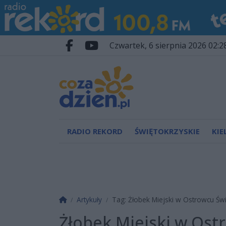
Przejdź do głównych treści
Przejdź do wyszukiwarki
Przejdź do głównego menu
czwartek, 6 sierpnia 2026 02:2
Facebook.com
Youtube.com
RADIO REKORD
ŚWIĘTOKRZYSKIE
KIE
Strona główna
Artykuły
Tag: Żłobek Miejski w Ostrowcu Św
Żłobek Miejski w Ost