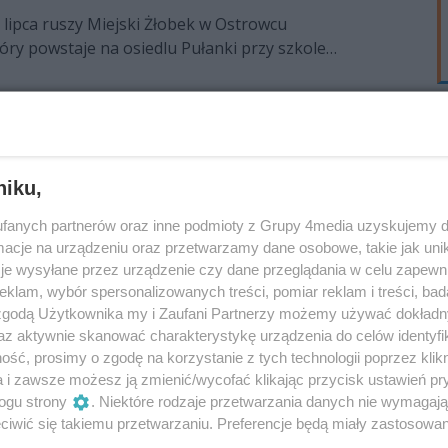
e pozostały do wykonania? Odpowiedzi na te pytania
lipca ruszy Miejski Żłobek w Ostrowcu
ozmowy.
óry powstaje na osiedlu Pułanki przy szkole
Miejsce znajdzie tam 120 dzieci, wkrótce rozpocznie
rutacja do żłobka miejskiego rozpocznie
kwietniu
niku,
rowca Świętokrzyskiego Katarzyna Piętos była
ord 100,9 FM o godzinie 12:00. W czasie rozmowy
fanych partnerów oraz inne podmioty z Grupy 4media uzyskujemy d
ie rekrutacji do żłobka miejskiego, zatrudnienia
cje na urządzeniu oraz przetwarzamy dane osobowe, takie jak unika
je wysyłane przez urządzenie czy dane przeglądania w celu zapewn
ora tej instytucji, który został powołany wraz z
klam, wybór spersonalizowanych treści, pomiar reklam i treści, bad
Pani prezydent przypomina ile rodzice zapłacą za
 zgodą Użytkownika my i Zaufani Partnerzy możemy używać dokład
i w Ostrowcu Świętokrzyskim będzie
i wyżywienie najmłodszych pociech. Poruszamy też
az aktywnie skanować charakterystykę urządzenia do celów identyfi
ofinansowanych w ramach konkursów dla organizacji
ść, prosimy o zgodę na korzystanie z tych technologii poprzez klikn
sztować miesięczne utrzymanie dziecka w powstającym
a i zawsze możesz ją zmienić/wycofać klikając przycisk ustawień pr
 Ostrowcu Świętokrzyskim. Radni jednogłośnie
ogu strony
. Niektóre rodzaje przetwarzania danych nie wymagaj
wotę podczas ostatniej sesji Rady Miejskiej, dotyczy
iwić się takiemu przetwarzaniu. Preferencje będą miały zastosowania
ytu malucha w placówce.