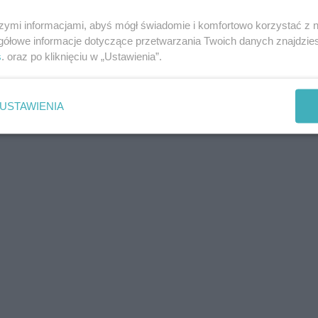
szymi informacjami, abyś mógł świadomie i komfortowo korzystać z
gółowe informacje dotyczące przetwarzania Twoich danych znajdzi
s
. oraz po kliknięciu w „Ustawienia”.
USTAWIENIA