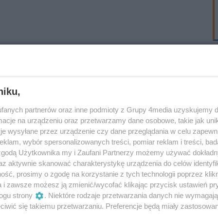
niku,
fanych partnerów oraz inne podmioty z Grupy 4media uzyskujemy d
cje na urządzeniu oraz przetwarzamy dane osobowe, takie jak unika
je wysyłane przez urządzenie czy dane przeglądania w celu zapewn
klam, wybór spersonalizowanych treści, pomiar reklam i treści, bad
 zgodą Użytkownika my i Zaufani Partnerzy możemy używać dokład
az aktywnie skanować charakterystykę urządzenia do celów identyfi
ść, prosimy o zgodę na korzystanie z tych technologii poprzez klikn
a i zawsze możesz ją zmienić/wycofać klikając przycisk ustawień pr
ogu strony
. Niektóre rodzaje przetwarzania danych nie wymagaj
iwić się takiemu przetwarzaniu. Preferencje będą miały zastosowania