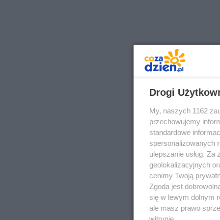
Drogi Użytkow
My, naszych 1162 zau
przechowujemy informa
standardowe informac
spersonalizowanych re
ulepszanie usług. Za
geolokalizacyjnych or
cenimy Twoją prywatno
Zgoda jest dobrowoln
się w lewym dolnym r
ale masz prawo sprzec
witrynie.