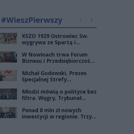
#WieszPierwszy
Poprzednie
Następne
KSZO 1929 Ostrowiec Sw.
wygrywa ze Spartą i
zapewnia sobie grę w
W Nowinach trwa Forum
barażach o 2 ligę
Biznesu i Przedsiębiorczości-
transmisja LIVE
Michał Godowski, Prezes
Specjalnej Strefy
Ekonomicznej
Młodzi mówią o polityce bez
„Starachowice”, gościem
filtra. Węgry, Trybunał
Porannej Rozmowy Radia
Konstytucyjny i pytanie, czy
Rekord Świętokrzyskie
Ponad 8 mln zł nowych
młode pokolenie naprawdę
inwestycji w regionie. Trzy
zmienia zasady gry
firmy ze wsparciem