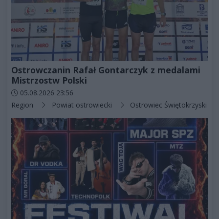
Ostrowczanin Rafał Gontarczyk z medalami
Mistrzostw Polski
Data dodania artykułu:
05.08.2026 23:56
Kategorie artykułu:
Region
Powiat ostrowiecki
Ostrowiec Świętokrzyski