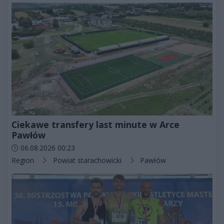
Ciekawe transfery last minute w Arce
Pawłów
Data dodania artykułu:
06.08.2026 00:23
Kategorie artykułu:
Region
Powiat starachowicki
Pawłów