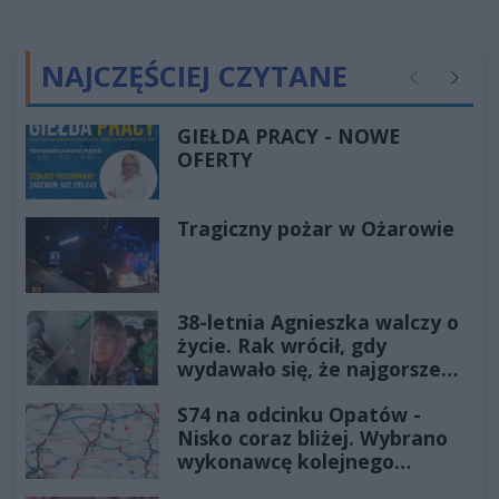
NAJCZĘŚCIEJ CZYTANE
Poprzednie
Następ
GIEŁDA PRACY - NOWE
OFERTY
Tragiczny pożar w Ożarowie
38-letnia Agnieszka walczy o
życie. Rak wrócił, gdy
wydawało się, że najgorsze
już minęło
S74 na odcinku Opatów -
Nisko coraz bliżej. Wybrano
wykonawcę kolejnego
odcinka