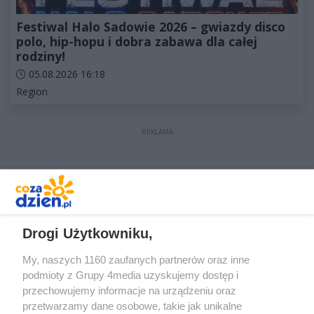
Festiwal Halo Sadowie 2026 – gwiazdy disco
polo, hip-hopu i dobra zabawa dla całej
rodziny!
Data dodania artykułu:
05.08.2026 16:18
Kategorie artykułu:
Region
REKLAMA
REKLAMA
Drogi Użytkowniku,
My, naszych 1160 zaufanych partnerów oraz inne
podmioty z Grupy 4media uzyskujemy dostęp i
przechowujemy informacje na urządzeniu oraz
przetwarzamy dane osobowe, takie jak unikalne