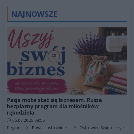
NAJNOWSZE
Pasja może stać się biznesem. Rusza
bezpłatny program dla miłośników
rękodzieła
Data dodania artykułu:
06.08.2026 08:56
Kategorie artykułu:
Region
Powiat ostrowiecki
Ostrowiec Świętokrzyski