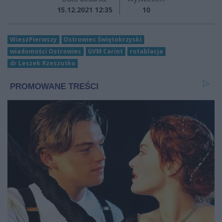
15.12.2021 12:35
10
WieszPierwszy
Ostrowiec Świętokrzyski
wiadomości Ostrowiec
GVM Carint
rotablacja
dr Leszek Rzeszutko