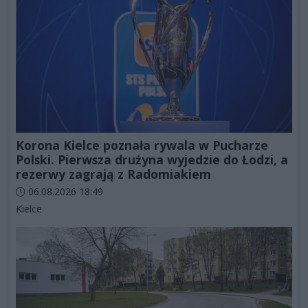
Korona Kielce poznała rywala w Pucharze
Polski. Pierwsza drużyna wyjedzie do Łodzi, a
rezerwy zagrają z Radomiakiem
Data dodania artykułu:
06.08.2026 18:49
Kategorie artykułu:
Kielce