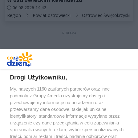
Data dodania artykułu:
06.08.2026 14:42
Kategorie artykułu:
Region
Powiat ostrowiecki
Ostrowiec Świętokrzyski
REKLAMA
REKLAMA
Drogi Użytkowniku,
My, naszych 1160 zaufanych partnerów oraz inne
podmioty z Grupy 4media uzyskujemy dostęp i
przechowujemy informacje na urządzeniu oraz
przetwarzamy dane osobowe, takie jak unikalne
identyfikatory, standardowe informacje wysyłane przez
urządzenie czy dane przeglądania w celu zapewniania
spersonalizowanych reklam, wybór spersonalizowanych
treści, pomiar reklam i treści, badanie odbiorców oraz