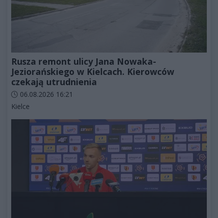
Rusza remont ulicy Jana Nowaka-
Jeziorańskiego w Kielcach. Kierowców
czekają utrudnienia
Data dodania artykułu:
06.08.2026 16:21
Kategorie artykułu:
Kielce