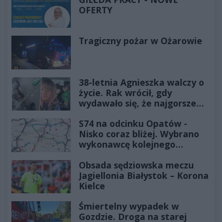
OFERTY
Tragiczny pożar w Ożarowie
38-letnia Agnieszka walczy o
życie. Rak wrócił, gdy
wydawało się, że najgorsze
już minęło
S74 na odcinku Opatów -
Nisko coraz bliżej. Wybrano
wykonawcę kolejnego
odcinka
Obsada sędziowska meczu
Jagiellonia Białystok – Korona
Kielce
Śmiertelny wypadek w
Gozdzie. Droga na starej