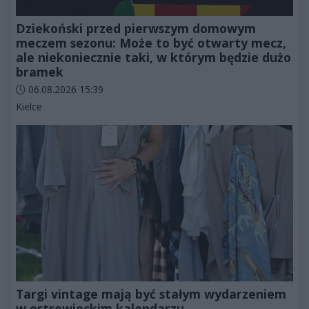
Dziekoński przed pierwszym domowym
meczem sezonu: Może to być otwarty mecz,
ale niekoniecznie taki, w którym będzie dużo
bramek
Data dodania artykułu:
06.08.2026 15:39
Kategorie artykułu:
Kielce
Targi vintage mają być stałym wydarzeniem
w ostrowieckim kalendarzu