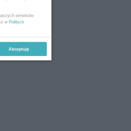
 naszych serwisów
esz w
Polityce
Akceptuję