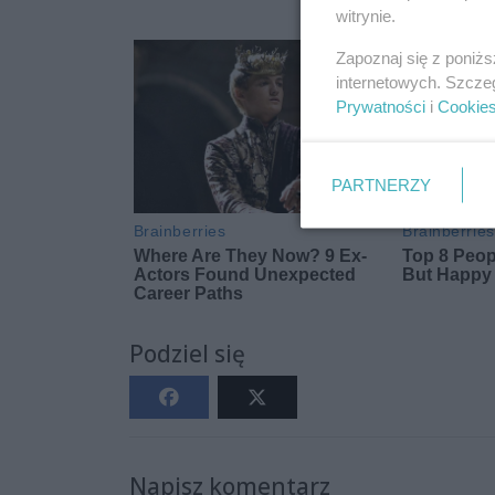
witrynie.
Zapoznaj się z poniż
internetowych. Szcze
Prywatności
i
Cookie
PARTNERZY
Podziel się
Napisz komentarz