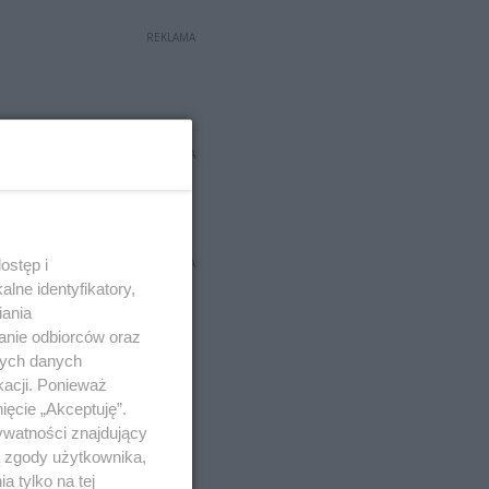
REKLAMA
REKLAMA
ostęp i
REKLAMA
lne identyfikatory,
iania
anie odbiorców oraz
nych danych
kacji. Ponieważ
ięcie „Akceptuję”.
ywatności znajdujący
ą zgody użytkownika,
 tylko na tej