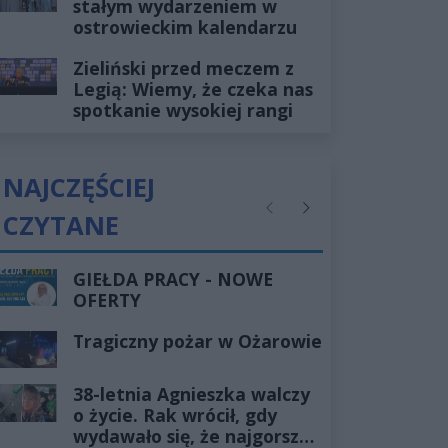
stałym wydarzeniem w
ostrowieckim kalendarzu
Zieliński przed meczem z
Legią: Wiemy, że czeka nas
spotkanie wysokiej rangi
NAJCZĘŚCIEJ
CZYTANE
Poprzednie
Następne
GIEŁDA PRACY - NOWE
OFERTY
Tragiczny pożar w Ożarowie
38-letnia Agnieszka walczy
o życie. Rak wrócił, gdy
wydawało się, że najgorsze