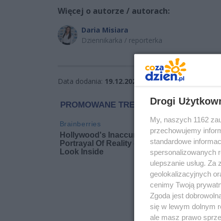
Więcej o autorze / autorach:
Daria Misiara
Dziennikarka / reporterka
Data dodania:
19.12.2025 15:54
Wyświetleń:
1
Drogi Użytkow
My, naszych 1162 zau
przechowujemy informa
standardowe informac
spersonalizowanych re
ulepszanie usług. Za
geolokalizacyjnych or
cenimy Twoją prywatno
Zgoda jest dobrowoln
się w lewym dolnym r
ale masz prawo sprzec