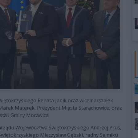
iętokrzyskiego Renata Janik oraz wicemarszałek
 Marek Materek, Prezydent Miasta Starachowice, oraz
sta i Gminy Morawica.
arządu Województwa Świętokrzyskiego Andrzej Pruś,
więtokrzyskiego Mieczysław Gębski, radny Sejmiku