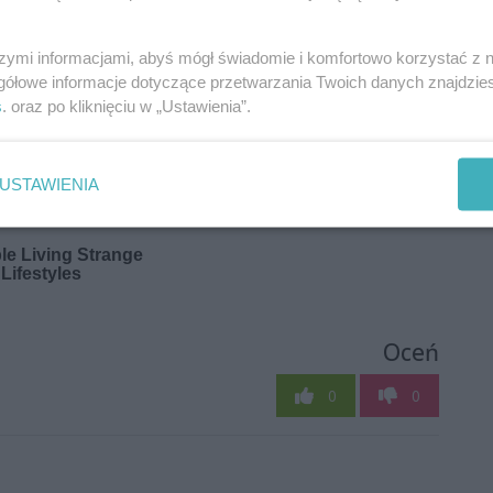
szymi informacjami, abyś mógł świadomie i komfortowo korzystać z
gółowe informacje dotyczące przetwarzania Twoich danych znajdzi
s
. oraz po kliknięciu w „Ustawienia”.
USTAWIENIA
Oceń
0
0