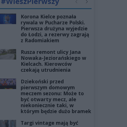
#WieszPierwszy
Poprzednie
Następne
Korona Kielce poznała
rywala w Pucharze Polski.
Pierwsza drużyna wyjedzie
do Łodzi, a rezerwy zagrają
z Radomiakiem
Rusza remont ulicy Jana
Nowaka-Jeziorańskiego w
Kielcach. Kierowców
czekają utrudnienia
Dziekoński przed
pierwszym domowym
meczem sezonu: Może to
być otwarty mecz, ale
niekoniecznie taki, w
którym będzie dużo bramek
Targi vintage mają być