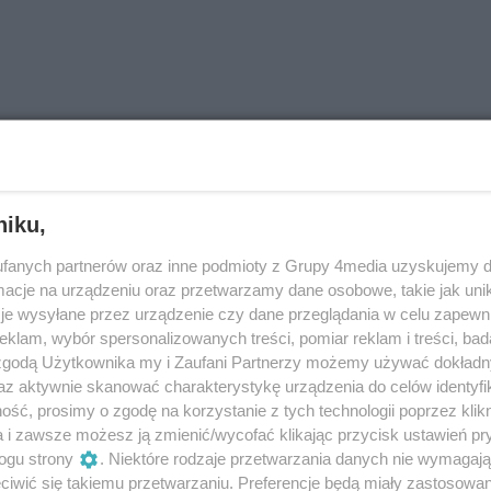
5
niku,
fanych partnerów oraz inne podmioty z Grupy 4media uzyskujemy d
cje na urządzeniu oraz przetwarzamy dane osobowe, takie jak unika
je wysyłane przez urządzenie czy dane przeglądania w celu zapewn
klam, wybór spersonalizowanych treści, pomiar reklam i treści, bad
 zgodą Użytkownika my i Zaufani Partnerzy możemy używać dokład
az aktywnie skanować charakterystykę urządzenia do celów identyfi
ść, prosimy o zgodę na korzystanie z tych technologii poprzez klikn
a i zawsze możesz ją zmienić/wycofać klikając przycisk ustawień pr
ogu strony
. Niektóre rodzaje przetwarzania danych nie wymagaj
iwić się takiemu przetwarzaniu. Preferencje będą miały zastosowania