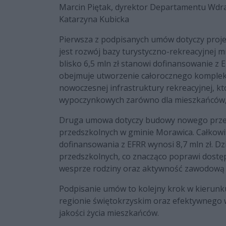
Marcin Piętak, dyrektor Departamentu Wdr
Katarzyna Kubicka
Pierwsza z podpisanych umów dotyczy proje
jest rozwój bazy turystyczno-rekreacyjnej mi
blisko 6,5 mln zł stanowi dofinansowanie 
obejmuje utworzenie całorocznego kompleksu
nowoczesnej infrastruktury rekreacyjnej, k
wypoczynkowych zarówno dla mieszkańców, j
Druga umowa dotyczy budowy nowego przeds
przedszkolnych w gminie Morawica. Całkowit
dofinansowania z EFRR wynosi 8,7 mln zł. Dzi
przedszkolnych, co znacząco poprawi dostęp 
wesprze rodziny oraz aktywność zawodową 
Podpisanie umów to kolejny krok w kierunku
regionie świętokrzyskim oraz efektywnego 
jakości życia mieszkańców.