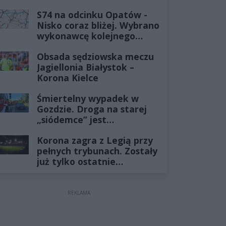
już minęło
S74 na odcinku Opatów -
Nisko coraz bliżej. Wybrano
wykonawcę kolejnego
odcinka
Obsada sędziowska meczu
Jagiellonia Białystok –
Korona Kielce
Śmiertelny wypadek w
Gozdzie. Droga na starej
„siódemce” jest
zablokowana
Korona zagra z Legią przy
pełnych trybunach. Zostały
już tylko ostatnie
wejściówki
REKLAMA