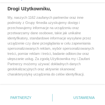
REKLAMA
Drogi Użytkowniku,
My, naszych 1162 zaufanych partnerów oraz inne
podmioty z Grupy 4media uzyskujemy dostęp i
przechowujemy informacje na urządzeniu oraz
przetwarzamy dane osobowe, takie jak unikalne
identyfikatory, standardowe informacje wysyłane przez
urządzenie czy dane przeglądania w celu zapewniania
spersonalizowanych reklam, wybór spersonalizowanych
treści, pomiar reklam i treści, badanie odbiorców oraz
Prywatność
Reklama
Redakcja
Praca Kielce
ulepszanie usług. Za zgodą Użytkownika my i Zaufani
Partnerzy możemy używać dokładnych danych
geolokalizacyjnych oraz aktywnie skanować
charakterystykę urządzenia do celów identyfikacji.
Ponieważ cenimy Twoją prywatność, prosimy o zgodę na
Szukaj
korzystanie z tych technologii poprzez kliknięcie
„Akceptuję”. Zgoda jest dobrowolna i zawsze możesz ją
zmienić/wycofać klikając przycisk ustawień prywatności
Facebook.com
Youtube.com
PARTNERZY
USTAWIENIA
znajdujący się w lewym dolnym rogu strony
. Niektóre