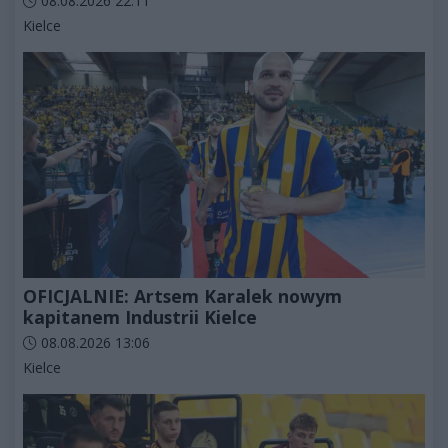
08.08.2026 22:11
Kategorie artykułu:
Kielce
OFICJALNIE: Artsem Karalek nowym
kapitanem Industrii Kielce
Data dodania artykułu:
08.08.2026 13:06
Kategorie artykułu:
Kielce