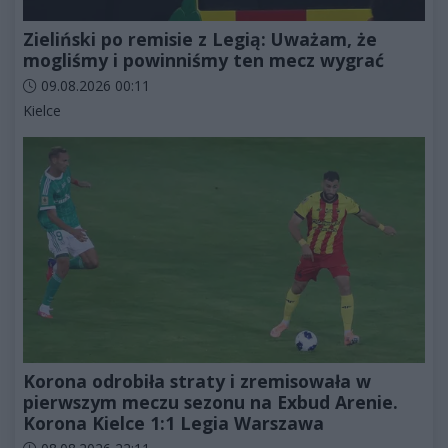
Zieliński po remisie z Legią: Uważam, że
mogliśmy i powinniśmy ten mecz wygrać
Data dodania artykułu:
09.08.2026 00:11
Kategorie artykułu:
Kielce
Korona odrobiła straty i zremisowała w
pierwszym meczu sezonu na Exbud Arenie.
Korona Kielce 1:1 Legia Warszawa
Data dodania artykułu: