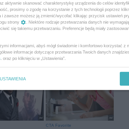
az aktywnie skanować charakterystykę urządzenia do celów identyfi
ść, prosimy o zgodę na korzystanie z tych technologii poprzez klikn
a i zawsze możesz ją zmienić/wycofać klikając przycisk ustawień pr
ogu strony
. Niektóre rodzaje przetwarzania danych nie wymagaj
iwić się takiemu przetwarzaniu. Preferencje będą miały zastosowania
szymi informacjami, abyś mógł świadomie i komfortowo korzystać z
gółowe informacje dotyczące przetwarzania Twoich danych znajdzi
s
. oraz po kliknięciu w „Ustawienia”.
USTAWIENIA