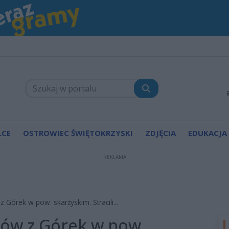
LCE
OSTROWIEC ŚWIĘTOKRZYSKI
ZDJĘCIA
EDUKACJA
REKLAMA
 Górek w pow. skarżyskim. Stracili...
ców z Górek w pow.