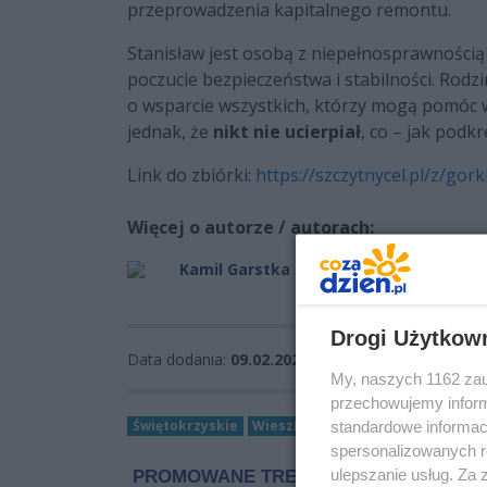
przeprowadzenia kapitalnego remontu.
Stanisław jest osobą z niepełnosprawnością 
poczucie bezpieczeństwa i stabilności. Rod
o wsparcie wszystkich, którzy mogą pomóc 
jednak, że
nikt nie ucierpiał
, co – jak podkr
Link do zbiórki:
https://szczytnycel.pl/z/gork
Więcej o autorze / autorach:
Kamil Garstka
Drogi Użytkow
Data dodania:
09.02.2026 13:12
Wyświetleń:
8
My, naszych 1162 zau
przechowujemy informa
Świętokrzyskie
WieszPierwszy
pożar
wiadomoś
standardowe informac
spersonalizowanych re
ulepszanie usług. Za