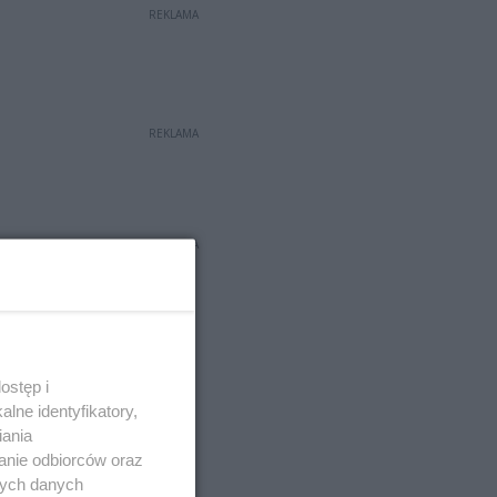
REKLAMA
REKLAMA
REKLAMA
ostęp i
lne identyfikatory,
iania
anie odbiorców oraz
nych danych