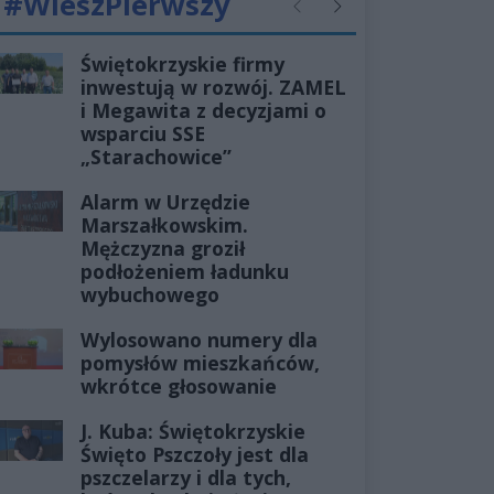
#WieszPierwszy
Poprzednie
Następne
Świętokrzyskie firmy
inwestują w rozwój. ZAMEL
i Megawita z decyzjami o
wsparciu SSE
„Starachowice”
Alarm w Urzędzie
Marszałkowskim.
Mężczyzna groził
podłożeniem ładunku
wybuchowego
Wylosowano numery dla
pomysłów mieszkańców,
wkrótce głosowanie
J. Kuba: Świętokrzyskie
Święto Pszczoły jest dla
pszczelarzy i dla tych,