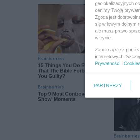
geolokalizacyjnych or
cenimy Twoją prywatno
Zgoda jest dobrowoln
się w lewym dolnym r
ale masz prawo sprzec
witrynie.
Zapoznaj się z poniż
internetowych. Szcze
Prywatności
i
Cookie
PARTNERZY