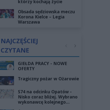
którzy kochają życie
Obsada sędziowska meczu
Korona Kielce – Legia
Warszawa
NAJCZĘŚCIEJ
CZYTANE
Poprzednie
Następne
GIEŁDA PRACY - NOWE
OFERTY
Tragiczny pożar w Ożarowie
S74 na odcinku Opatów -
Nisko coraz bliżej. Wybrano
wykonawcę kolejnego
odcinka