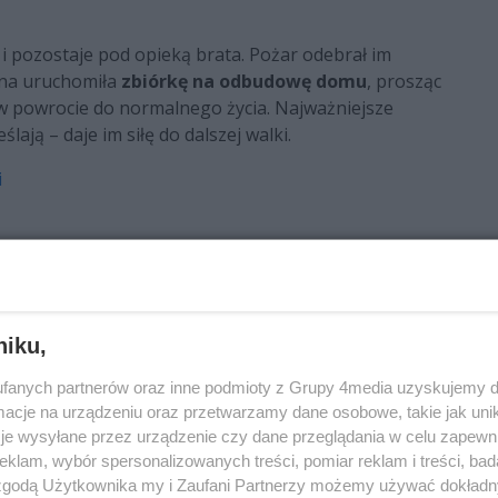
i pozostaje pod opieką brata. Pożar odebrał im
zina uruchomiła
zbiórkę na odbudowę domu
, prosząc
w powrocie do normalnego życia. Najważniejsze
eślają – daje im siłę do dalszej walki.
i
niku,
fanych partnerów oraz inne podmioty z Grupy 4media uzyskujemy d
cje na urządzeniu oraz przetwarzamy dane osobowe, takie jak unika
ci świętokrzyskie
zbiórka na pogorzelców
je wysyłane przez urządzenie czy dane przeglądania w celu zapewn
klam, wybór spersonalizowanych treści, pomiar reklam i treści, bad
 zgodą Użytkownika my i Zaufani Partnerzy możemy używać dokład