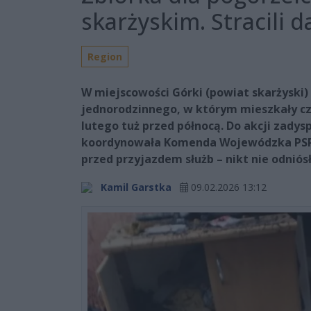
skarżyskim. Stracili 
Region
W miejscowości Górki (powiat skarżyski
jednorodzinnego, w którym mieszkały czt
lutego tuż przed północą. Do akcji zadys
koordynowała Komenda Wojewódzka PSP w
przed przyjazdem służb – nikt nie odniós
Kamil Garstka
09.02.2026 13:12