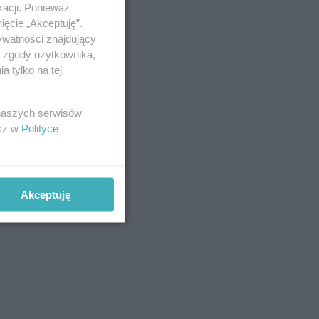
kacji. Ponieważ
ięcie „Akceptuję”.
ywatności znajdujący
ą zgody użytkownika,
 tylko na tej
 naszych serwisów
esz w
Polityce
Akceptuję