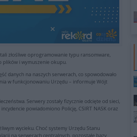
stali złośliwe oprogramowanie typu ransomware,
o plików i wymuszenie okupu.
zęść danych na naszych serwerach, co spowodowało
nia w funkcjonowaniu Urzędu – informuje Wójt
czeństwa. Serwery zostały fizycznie odcięte od sieci,
O incydencie powiadomiono Policję, CSIRT NASK oraz
ożliwym wycieku. Choć systemy Urzędu Stanu
lacji na serwerach centralnych, pozostałe bazy