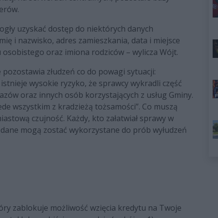
erów.
mogły uzyskać dostęp do niektórych danych
ię i nazwisko, adres zamieszkania, data i miejsce
 osobistego oraz imiona rodziców – wylicza Wójt.
 pozostawia złudzeń co do powagi sytuacji:
stnieje wysokie ryzyko, że sprawcy wykradli część
ów oraz innych osób korzystających z usług Gminy.
ede wszystkim z kradzieżą tożsamości”. Co muszą
iastową czujność. Każdy, kto załatwiał sprawy w
o dane mogą zostać wykorzystane do prób wyłudzeń
tóry zablokuje możliwość wzięcia kredytu na Twoje