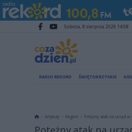
Przejdź do głównych treści
Przejdź do wyszukiwarki
Przejdź do głównego menu
sobota, 8 sierpnia 2026 14:58
Facebook.com
Youtube.com
RADIO REKORD
ŚWIĘTOKRZYSKIE
KIE
Strona główna
Artykuły
Region
Potężny atak na urząd w
Potężny atak na urz