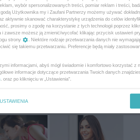
klam, wybór spersonalizowanych treści, pomiar reklam i treści, bad
 zgodą Użytkownika my i Zaufani Partnerzy możemy używać dokład
tokrzyskie
Obrazów
Wyciek danych
az aktywnie skanować charakterystykę urządzenia do celów identyfi
ść, prosimy o zgodę na korzystanie z tych technologii poprzez klikn
a i zawsze możesz ją zmienić/wycofać klikając przycisk ustawień pr
ogu strony
. Niektóre rodzaje przetwarzania danych nie wymagaj
iwić się takiemu przetwarzaniu. Preferencje będą miały zastosowania
szymi informacjami, abyś mógł świadomie i komfortowo korzystać z
gółowe informacje dotyczące przetwarzania Twoich danych znajdzi
s
. oraz po kliknięciu w „Ustawienia”.
USTAWIENIA