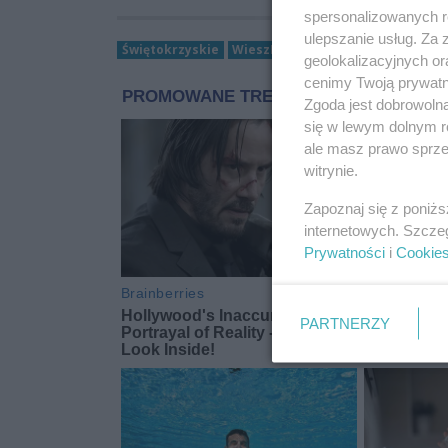
spersonalizowanych re
ulepszanie usług. Za
Świętokrzyskie
WieszPierwszy
wiadomości świę
geolokalizacyjnych or
cenimy Twoją prywatno
Zgoda jest dobrowoln
się w lewym dolnym r
ale masz prawo sprzec
witrynie.
Zapoznaj się z poniż
internetowych. Szcze
Prywatności
i
Cookie
PARTNERZY