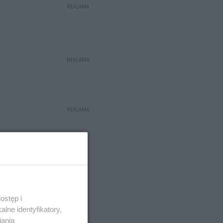
REKLAMA
REKLAMA
REKLAMA
ostęp i
lne identyfikatory,
iania