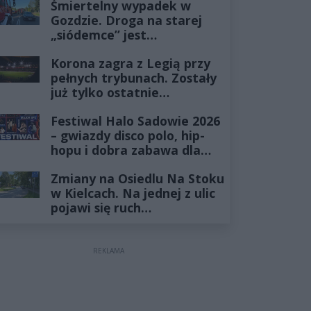
Śmiertelny wypadek w
Gozdzie. Droga na starej
„siódemce” jest
zablokowana
Korona zagra z Legią przy
pełnych trybunach. Zostały
już tylko ostatnie
wejściówki
Festiwal Halo Sadowie 2026
– gwiazdy disco polo, hip-
hopu i dobra zabawa dla
całej rodziny!
Zmiany na Osiedlu Na Stoku
w Kielcach. Na jednej z ulic
pojawi się ruch
jednokierunkowy
REKLAMA