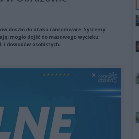
zów doszło do ataku ransomware. Systemy
nają: mogło dojść do masowego wycieku
L i dowodów osobistych.