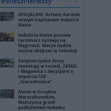
#WieszPierwszy
Poprzednie
Następne
OFICJALNIE: Artsem Karalek
nowym kapitanem Industrii
Kielce
Industria Kielce poznała
terminarz turnieju na
Węgrzech. Mecze będzie
można obejrzeć w telewizji
Świętokrzyskie firmy
inwestują w rozwój. ZAMEL
i Megawita z decyzjami o
wsparciu SSE
„Starachowice”
Alarm w Urzędzie
Marszałkowskim.
Mężczyzna groził
podłożeniem ładunku