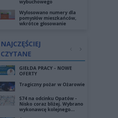
wybuchowego
Wylosowano numery dla
pomysłów mieszkańców,
wkrótce głosowanie
NAJCZĘŚCIEJ
CZYTANE
Poprzednie
Następne
GIEŁDA PRACY - NOWE
OFERTY
Tragiczny pożar w Ożarowie
S74 na odcinku Opatów -
Nisko coraz bliżej. Wybrano
wykonawcę kolejnego
odcinka