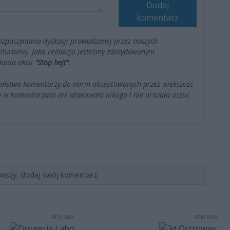
Dodaj
komentarz
ozpoczynania dyskusji prowadzonej przez naszych
kulturalnej. Jako redakcja jesteśmy zdecydowanym
łania akcji
"Stop hejt"
.
Państwa komentarzy do norm akceptowanych przez większość
 w komentarzach nie atakowała nikogo i nie urażała uczuć
rwszy, dodaj swój komentarz.
REKLAMA
REKLAMA