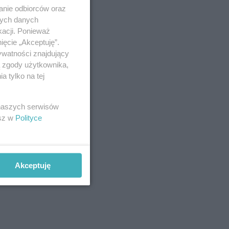
anie odbiorców oraz
nych danych
kacji. Ponieważ
ięcie „Akceptuję”.
ywatności znajdujący
ą zgody użytkownika,
 tylko na tej
 naszych serwisów
esz w
Polityce
Akceptuję