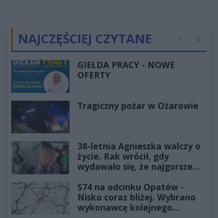
NAJCZĘŚCIEJ CZYTANE
Poprzednie
Następ
GIEŁDA PRACY - NOWE
OFERTY
Tragiczny pożar w Ożarowie
38-letnia Agnieszka walczy o
życie. Rak wrócił, gdy
wydawało się, że najgorsze
już minęło
S74 na odcinku Opatów -
Nisko coraz bliżej. Wybrano
wykonawcę kolejnego
odcinka