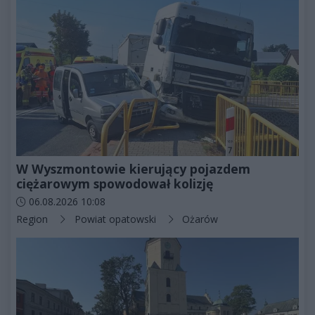
W Wyszmontowie kierujący pojazdem
ciężarowym spowodował kolizję
Data dodania artykułu:
06.08.2026 10:08
Kategorie artykułu:
Region
Powiat opatowski
Ożarów