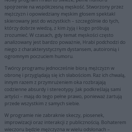
spojrzenie na współczesną męskość. Stworzony przez
mężczyzn i opowiedziany męskim głosem spektakl
skierowany jest do wszystkich – szczególnie do tych,
którzy dobrze wiedzą, z kim żyją i kogo próbują
zrozumieć. W czasach, gdy temat męskości często
analizowany jest bardzo poważnie, Hrabi podchodzi do
niego z charakterystycznym dystansem, autoironią i
ogromnym poczuciem humoru.
Twórcy programu jednocześnie biorą mężczyzn w
obronę i przyglądają się ich słabościom. Raz ich chwalą,
innym razem z przymrużeniem oka rozbrajają
codzienne absurdy i stereotypy. Jak podkreślają sami
artyści – mają do tego pełne prawo, ponieważ żartują
przede wszystkim z samych siebie.
W programie nie zabraknie skeczy, piosenek,
improwizacji oraz interakcji z publicznością. Bohaterem
wieczoru będzie mężczyzna w wielu odsłonach –