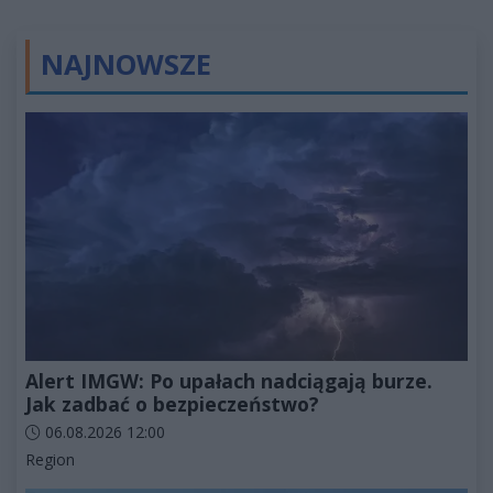
NAJNOWSZE
Alert IMGW: Po upałach nadciągają burze.
Jak zadbać o bezpieczeństwo?
Data dodania artykułu:
06.08.2026 12:00
Kategorie artykułu:
Region