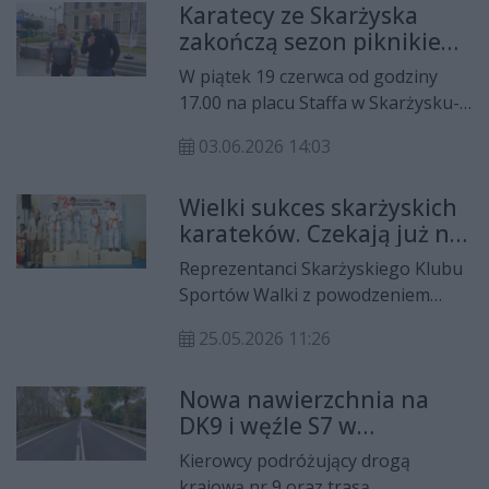
przemysłu zbrojeniowego.
Karatecy ze Skarżyska
Ammunity oraz firmą Baltic Bullets,
zakończą sezon piknikiem.
specjalizującą się w produkcji
Będzie dużo atrakcji
pocisków. Dokument został
W piątek 19 czerwca od godziny
podpisany 8 czerwca.
17.00 na placu Staffa w Skarżysku-
Kamiennej obędzie się piknik
03.06.2026 14:03
Skarżyskiego Klubu Sportów Walki
„Kyokushin-Karate”.
Wielki sukces skarżyskich
karateków. Czekają już na
„Diablo”!
Reprezentanci Skarżyskiego Klubu
Sportów Walki z powodzeniem
wystartowali w Międzynarodowym
25.05.2026 11:26
Turnieju Karate Kyokushin o
Puchar Burmistrza Józefowa.
Nowa nawierzchnia na
Czekają już na czerwcowe
DK9 i węźle S7 w
seminarium z Krzysztofem „Diablo”
Skarżysku-Kamiennej
Włodarczykiem.
Kierowcy podróżujący drogą
krajową nr 9 oraz trasą