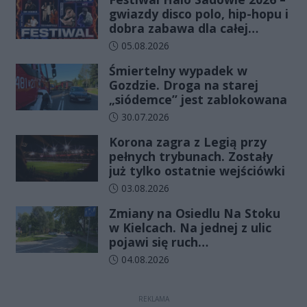
gwiazdy disco polo, hip-hopu i
dobra zabawa dla całej
rodziny!
Data dodania artykułu:
05.08.2026
Śmiertelny wypadek w
Gozdzie. Droga na starej
„siódemce” jest zablokowana
Data dodania artykułu:
30.07.2026
Korona zagra z Legią przy
pełnych trybunach. Zostały
już tylko ostatnie wejściówki
Data dodania artykułu:
03.08.2026
Zmiany na Osiedlu Na Stoku
w Kielcach. Na jednej z ulic
pojawi się ruch
jednokierunkowy
Data dodania artykułu:
04.08.2026
REKLAMA