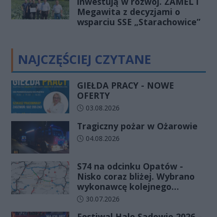
inwestują w rozwój. ZAMEL i
Megawita z decyzjami o
wsparciu SSE „Starachowice”
NAJCZĘŚCIEJ CZYTANE
GIEŁDA PRACY - NOWE
OFERTY
Data dodania artykułu:
03.08.2026
Tragiczny pożar w Ożarowie
Data dodania artykułu:
04.08.2026
S74 na odcinku Opatów -
Nisko coraz bliżej. Wybrano
wykonawcę kolejnego
odcinka
Data dodania artykułu:
30.07.2026
Festiwal Halo Sadowie 2026 –