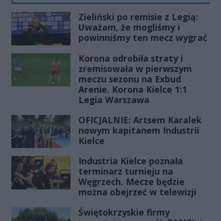
przewodniczący konwentu
powiatów województwa
Zieliński po remisie z Legią:
Uważam, że mogliśmy i
świętokrzyskiego.
powinniśmy ten mecz wygrać
Korona odrobiła straty i
zremisowała w pierwszym
meczu sezonu na Exbud
Arenie. Korona Kielce 1:1
Legia Warszawa
OFICJALNIE: Artsem Karalek
nowym kapitanem Industrii
Kielce
Industria Kielce poznała
terminarz turnieju na
Węgrzech. Mecze będzie
można obejrzeć w telewizji
Świętokrzyskie firmy