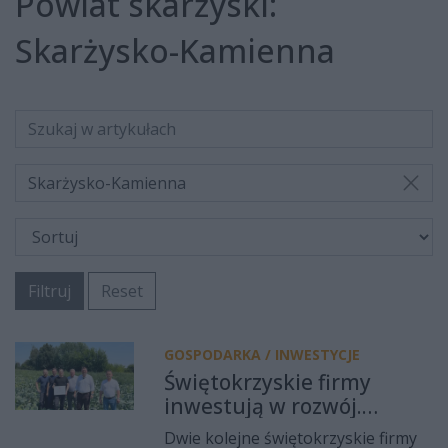
Powiat skarżyski:
Skarżysko-Kamienna
Skarżysko-Kamienna
Filtruj
Reset
GOSPODARKA / INWESTYCJE
Świętokrzyskie firmy
inwestują w rozwój.
ZAMEL i Megawita z
Dwie kolejne świętokrzyskie firmy