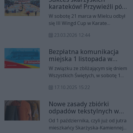
karateków! Przywieźli pół
Miejskiego Centrum Kultury im.
tuzina medali
Leopolda Staffa. Oprócz
W sobotę 21 marca w Mielcu odbył
przebudowy wnętrz zaplanowano
się III Wingd Cup w Karate
również rozwój oferty wydarzeń
Kyokushin. W zawodach wzięło
kulturalnych, na które wcześniej
23.03.2026 12:44
udział 643 zawodników
brakowało środków. To największa
reprezentujących ponad 50 klubów
inwestycja kulturalna w historii
Bezpłatna komunikacja
z całej Polski. Sześć medali w tym
miasta.
miejska 1 listopada w
turnieju wywalczyli reprezentanci
Skarżysku-Kamiennej
Skarżyskiego Klubu Sportów Walki
W związku ze zbliżającym się dniem
„Kyokushin Karate”.
Wszystkich Świętych, w sobotę 1
listopada 2025 roku, władze
17.10.2025 15:22
Skarżyska-Kamiennej przygotowały
dla mieszkańców ważne
Nowe zasady zbiórki
udogodnienie – przejazdy miejską
odpadów tekstylnych w
komunikacją będą tego dnia
Skarżysku-Kamiennej od 1
całkowicie bezpłatne. Dodatkowo
Od 1 października, czyli już od jutra
października
uruchomione zostaną specjalne
mieszkańcy Skarżyska-Kamiennej
kursy autobusowe, które ułatwią