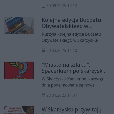
będą mogli w łatwiejszy sposób
dojazd do cmentarzy w Skarżysku-
30.09.2025 12:14
pozbywać się niepotrzebnych
Kamiennej oraz Skarżysku
tekstyliów. Nowe zasady przewidują
Kościelnym.
Kolejna edycja Budżetu
możliwość oddawania odpadów
Obywatelskiego w
tekstylnych podczas odbioru
Skarżysku-Kamiennej
odpadów wielkogabarytowych –
Ruszyła kolejna edycja Budżetu
zgodnie z obowiązującym
Obywatelskiego w Skarżysku-
harmonogramem.
Kamiennej. Do wydania rekordowa
03.03.2025 11:10
suma.
"Miasto na szlaku".
Spacerkiem po Skarżysku
Kamiennej
W Skarżysku Kamiennej każdego
dnia podejmowane są nowe
projekty, podpisywane umowy i
27.01.2023 11:07
rozdysponowywane
dofinansowania. Tradycyjnie
W Skarżysku przywitają
podglądamy co ciekawego