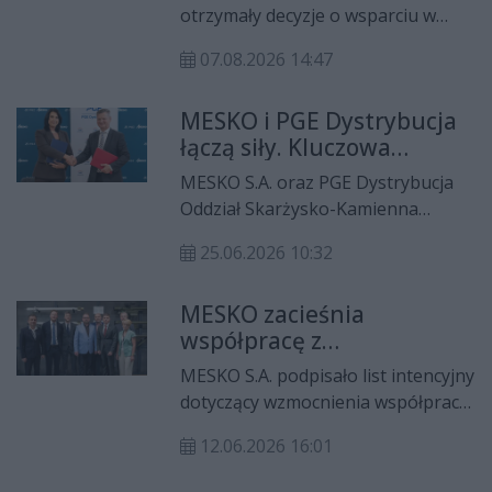
decyzjami o wsparciu SSE
otrzymały decyzje o wsparciu w
„Starachowice”
ramach Polskiej Strefy Inwestycji.
07.08.2026 14:47
Specjalna Strefa Ekonomiczna
„Starachowice” S.A. przekazała je
MESKO i PGE Dystrybucja
przedsiębiorcom bezpośrednio w
łączą siły. Kluczowa
ich zakładach. Łączna wartość
inwestycja dla produkcji
planowanych inwestycji przekracza
MESKO S.A. oraz PGE Dystrybucja
zbrojeniowej w Pionkach
2,6 mln zł.
Oddział Skarżysko-Kamienna
podpisały porozumienie dotyczące
25.06.2026 10:32
współpracy przy zabezpieczeniu
dostaw energii elektrycznej dla
MESKO zacieśnia
planowanego zakładu produkcji
współpracę z
specjalnej w Pionkach. Inwestycja
producentami amunicji z
stanowi kolejny etap rozwoju
MESKO S.A. podpisało list intencyjny
krajów bałtyckich
krajowego potencjału obronnego i
dotyczący wzmocnienia współpracy
wpisuje się w strategiczne działania
z łotewskimi przedsiębiorstwami
na rzecz zwiększenia zdolności
12.06.2026 16:01
sektora obronnego – producentem
produkcyjnych polskiego
amunicji małokalibrowej SIA