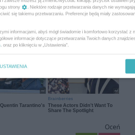
a i zawsze możesz ją zmienić/wycofać klikając przycisk ustawień pr
ogu strony
. Niektóre rodzaje przetwarzania danych nie wymagaj
iwić się takiemu przetwarzaniu. Preferencje będą miały zastosowania
szymi informacjami, abyś mógł świadomie i komfortowo korzystać z
gółowe informacje dotyczące przetwarzania Twoich danych znajdzi
s
. oraz po kliknięciu w „Ustawienia”.
USTAWIENIA
Oceń