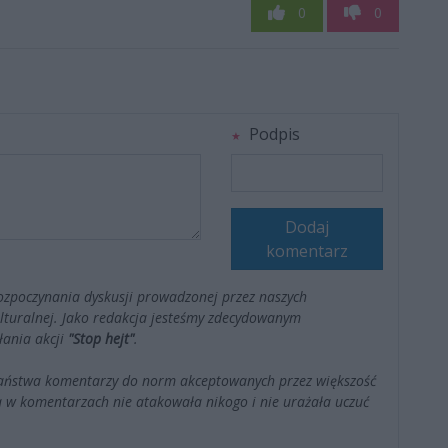
0
0
Podpis
Dodaj
komentarz
ozpoczynania dyskusji prowadzonej przez naszych
kulturalnej. Jako redakcja jesteśmy zdecydowanym
łania akcji
"Stop hejt"
.
Państwa komentarzy do norm akceptowanych przez większość
 w komentarzach nie atakowała nikogo i nie urażała uczuć