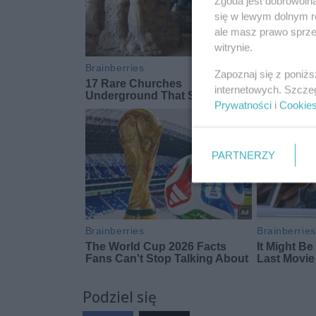
Zgoda jest dobrowoln
się w lewym dolnym r
ale masz prawo sprzec
witrynie.
Zapoznaj się z poniż
internetowych. Szcze
Prywatności
i
Cookie
PARTNERZY
Podziel się