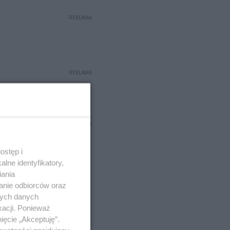
REKLAMA
REKLAMA
REKLAMA
ostęp i
lne identyfikatory,
iania
anie odbiorców oraz
nych danych
kacji. Ponieważ
ięcie „Akceptuję”.