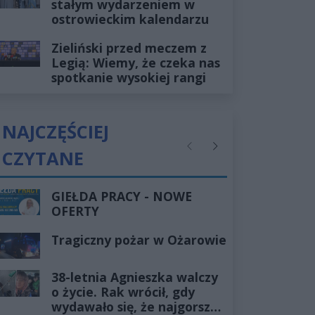
stałym wydarzeniem w
ostrowieckim kalendarzu
Zieliński przed meczem z
Legią: Wiemy, że czeka nas
spotkanie wysokiej rangi
NAJCZĘŚCIEJ
CZYTANE
Poprzednie
Następne
GIEŁDA PRACY - NOWE
OFERTY
Tragiczny pożar w Ożarowie
38-letnia Agnieszka walczy
o życie. Rak wrócił, gdy
wydawało się, że najgorsze