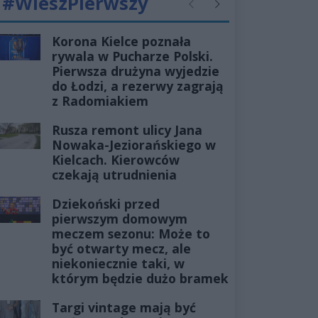
#WieszPierwszy
Poprzednie
Następne
Korona Kielce poznała
rywala w Pucharze Polski.
Pierwsza drużyna wyjedzie
do Łodzi, a rezerwy zagrają
z Radomiakiem
Rusza remont ulicy Jana
Nowaka-Jeziorańskiego w
Kielcach. Kierowców
czekają utrudnienia
Dziekoński przed
pierwszym domowym
meczem sezonu: Może to
być otwarty mecz, ale
niekoniecznie taki, w
którym będzie dużo bramek
Targi vintage mają być