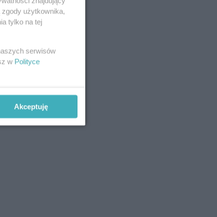
ywatności znajdujący
ą zgody użytkownika,
 tylko na tej
 naszych serwisów
esz w
Polityce
Akceptuję