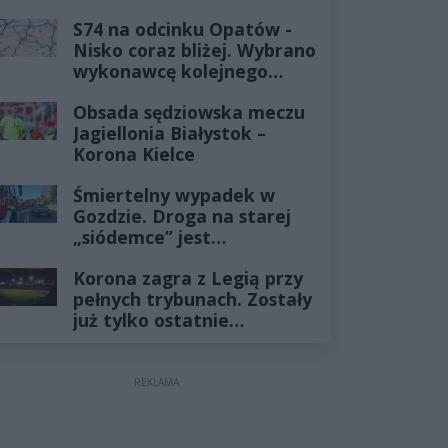
już minęło
S74 na odcinku Opatów -
Nisko coraz bliżej. Wybrano
wykonawcę kolejnego
odcinka
Obsada sędziowska meczu
Jagiellonia Białystok –
Korona Kielce
Śmiertelny wypadek w
Gozdzie. Droga na starej
„siódemce” jest
zablokowana
Korona zagra z Legią przy
pełnych trybunach. Zostały
już tylko ostatnie
wejściówki
REKLAMA