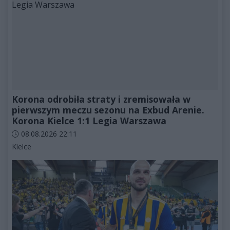
Korona odrobiła straty i zremisowała w
pierwszym meczu sezonu na Exbud Arenie.
Korona Kielce 1:1 Legia Warszawa
Data dodania artykułu:
08.08.2026 22:11
Kategorie artykułu:
Kielce