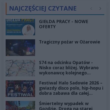
NAJCZĘŚCIEJ CZYTANE
Poprzednie
Następ
GIEŁDA PRACY - NOWE
OFERTY
Tragiczny pożar w Ożarowie
S74 na odcinku Opatów -
Nisko coraz bliżej. Wybrano
wykonawcę kolejnego
odcinka
Festiwal Halo Sadowie 2026 –
gwiazdy disco polo, hip-hopu i
dobra zabawa dla całej
rodziny!
Śmiertelny wypadek w
Gozdzie. Droga na starej