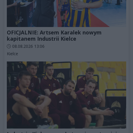
OFICJALNIE: Artsem Karalek nowym
kapitanem Industrii Kielce
Data dodania artykułu:
08.08.2026 13:06
Kategorie artykułu:
Kielce