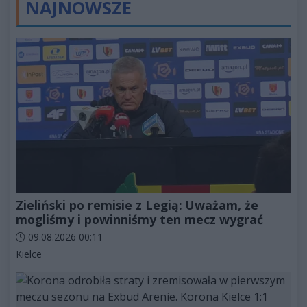
NAJNOWSZE
Zieliński po remisie z Legią: Uważam, że
mogliśmy i powinniśmy ten mecz wygrać
Data dodania artykułu:
09.08.2026 00:11
Kategorie artykułu:
Kielce