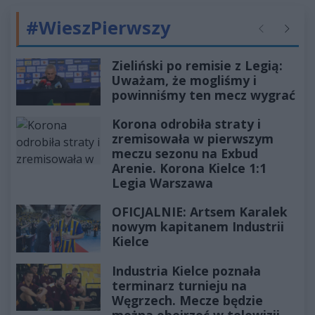
#WieszPierwszy
Poprzednie
Następ
Zieliński po remisie z Legią:
Uważam, że mogliśmy i
powinniśmy ten mecz wygrać
Korona odrobiła straty i
zremisowała w pierwszym
meczu sezonu na Exbud
Arenie. Korona Kielce 1:1
Legia Warszawa
OFICJALNIE: Artsem Karalek
nowym kapitanem Industrii
Kielce
Industria Kielce poznała
terminarz turnieju na
Węgrzech. Mecze będzie
można obejrzeć w telewizji