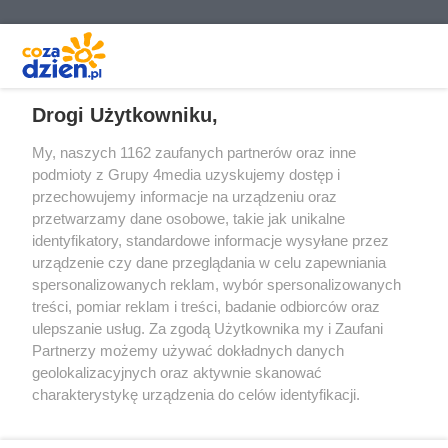
REKLAMA
Drogi Użytkowniku,
My, naszych 1162 zaufanych partnerów oraz inne
podmioty z Grupy 4media uzyskujemy dostęp i
przechowujemy informacje na urządzeniu oraz
przetwarzamy dane osobowe, takie jak unikalne
identyfikatory, standardowe informacje wysyłane przez
urządzenie czy dane przeglądania w celu zapewniania
spersonalizowanych reklam, wybór spersonalizowanych
treści, pomiar reklam i treści, badanie odbiorców oraz
Prywatność
Reklama
Redakcja
Praca Kielce
ulepszanie usług. Za zgodą Użytkownika my i Zaufani
Partnerzy możemy używać dokładnych danych
geolokalizacyjnych oraz aktywnie skanować
charakterystykę urządzenia do celów identyfikacji.
Ponieważ cenimy Twoją prywatność, prosimy o zgodę na
Szukaj
korzystanie z tych technologii poprzez kliknięcie