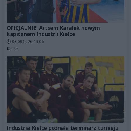
OFICJALNIE: Artsem Karalek nowym
kapitanem Industrii Kielce
Data dodania artykułu:
08.08.2026 13:06
Kategorie artykułu:
Kielce
Industria Kielce poznała terminarz turnieju