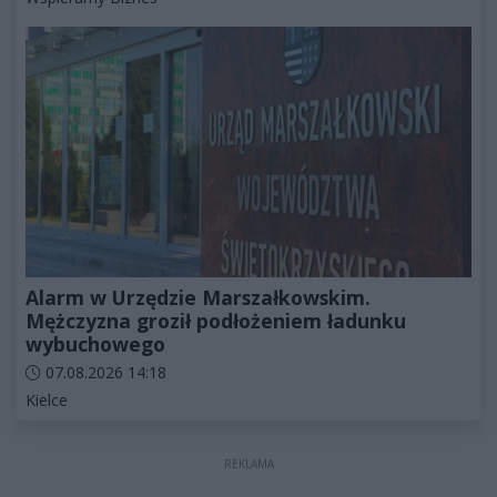
Alarm w Urzędzie Marszałkowskim.
Mężczyzna groził podłożeniem ładunku
wybuchowego
Data dodania artykułu:
07.08.2026 14:18
Kategorie artykułu:
Kielce
REKLAMA