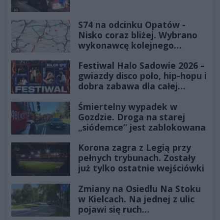
S74 na odcinku Opatów -
Nisko coraz bliżej. Wybrano
wykonawcę kolejnego
odcinka
Festiwal Halo Sadowie 2026 –
gwiazdy disco polo, hip-hopu i
dobra zabawa dla całej
rodziny!
Śmiertelny wypadek w
Gozdzie. Droga na starej
„siódemce” jest zablokowana
Korona zagra z Legią przy
pełnych trybunach. Zostały
już tylko ostatnie wejściówki
Zmiany na Osiedlu Na Stoku
w Kielcach. Na jednej z ulic
pojawi się ruch
jednokierunkowy