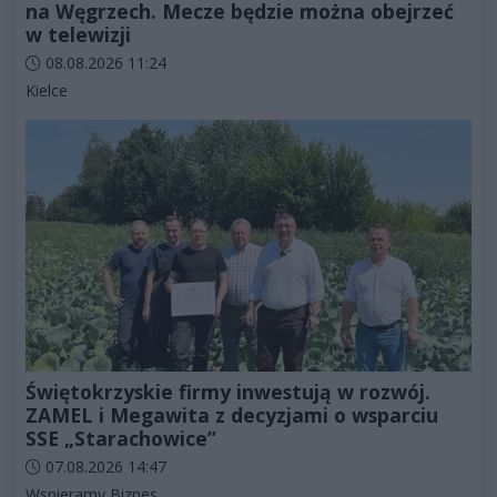
na Węgrzech. Mecze będzie można obejrzeć
w telewizji
Data dodania artykułu:
08.08.2026 11:24
Kategorie artykułu:
Kielce
Świętokrzyskie firmy inwestują w rozwój.
ZAMEL i Megawita z decyzjami o wsparciu
SSE „Starachowice”
Data dodania artykułu:
07.08.2026 14:47
Kategorie artykułu:
Wspieramy Biznes