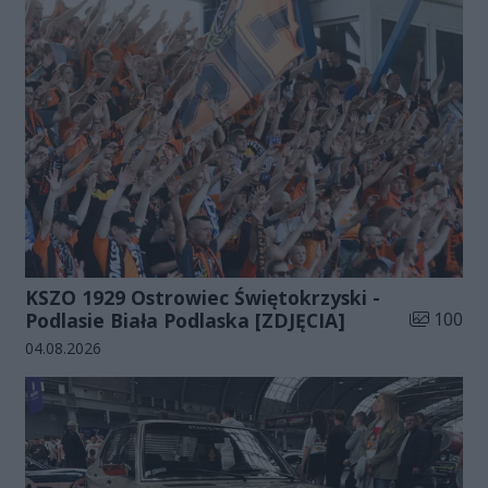
KSZO 1929 Ostrowiec Świętokrzyski -
Liczba zdj
Podlasie Biała Podlaska [ZDJĘCIA]
100
Data dodania galerii:
04.08.2026