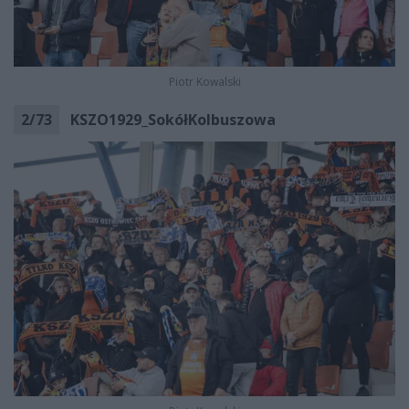
Piotr Kowalski
2
/
73
KSZO1929_SokółKolbuszowa