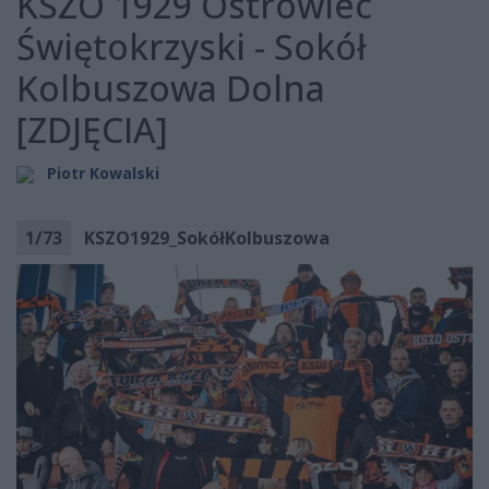
KSZO 1929 Ostrowiec
Świętokrzyski - Sokół
Kolbuszowa Dolna
[ZDJĘCIA]
Piotr Kowalski
1
/
73
KSZO1929_SokółKolbuszowa