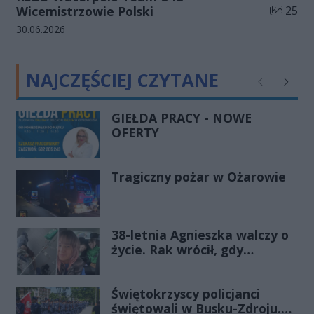
Liczba zd
Wicemistrzowie Polski
25
Data dodania galerii:
30.06.2026
NAJCZĘŚCIEJ CZYTANE
Poprzednie
Następ
GIEŁDA PRACY - NOWE
OFERTY
Tragiczny pożar w Ożarowie
38-letnia Agnieszka walczy o
życie. Rak wrócił, gdy
wydawało się, że najgorsze
już minęło
Świętokrzyscy policjanci
świętowali w Busku-Zdroju.