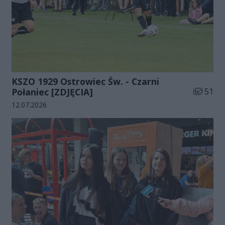
KSZO 1929 Ostrowiec Św. - Czarni
Liczba zd
Połaniec [ZDJĘCIA]
51
Data dodania galerii:
12.07.2026