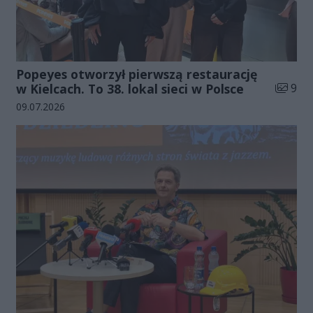
Popeyes otworzył pierwszą restaurację
Liczba 
w Kielcach. To 38. lokal sieci w Polsce
9
Data dodania galerii:
09.07.2026