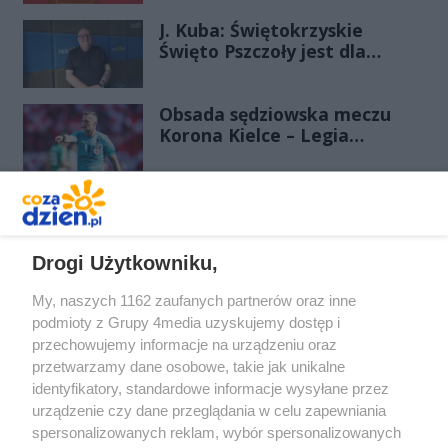
J. Kuba: Świętokrzyskie
Święto Pszczoły jest dla
pszczelarzy i dla tych, którzy
kochają życie
Obsada sędziowska meczu
Korona Kielce – Legia
Warszawa
REKLAMA
Drogi Użytkowniku,
My, naszych 1162 zaufanych partnerów oraz inne
podmioty z Grupy 4media uzyskujemy dostęp i
przechowujemy informacje na urządzeniu oraz
przetwarzamy dane osobowe, takie jak unikalne
identyfikatory, standardowe informacje wysyłane przez
urządzenie czy dane przeglądania w celu zapewniania
spersonalizowanych reklam, wybór spersonalizowanych