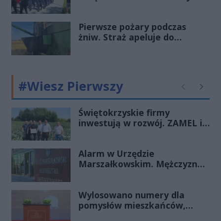
Czterdziestu nowych
funkcjonariuszy złożyło
Pierwsze pożary podczas
ślubowanie
żniw. Straż apeluje do
rolników o ostrożność
#Wiesz Pierwszy
Poprzednie
Następ
Świętokrzyskie firmy
inwestują w rozwój. ZAMEL i
Megawita z decyzjami o
wsparciu SSE „Starachowice”
Alarm w Urzędzie
Marszałkowskim. Mężczyzna
groził podłożeniem ładunku
wybuchowego
Wylosowano numery dla
pomysłów mieszkańców,
wkrótce głosowanie