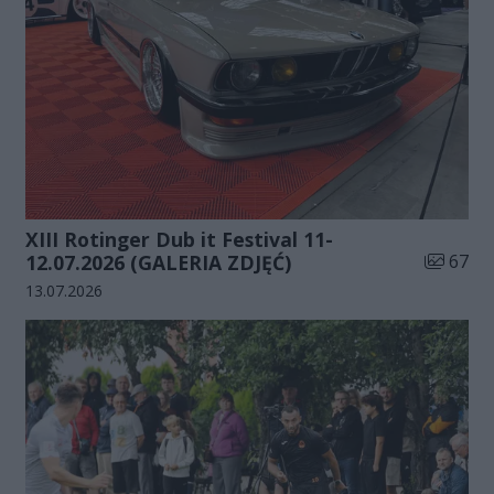
XIII Rotinger Dub it Festival 11-
Liczba zd
12.07.2026 (GALERIA ZDJĘĆ)
67
Data dodania galerii:
13.07.2026