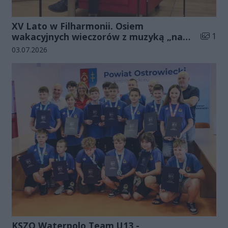
XV Lato w Filharmonii. Osiem
Liczba 
wakacyjnych wieczorów z muzyką „na
1
luzie”
Data dodania galerii:
03.07.2026
KSZO Waterpolo Team U13 -