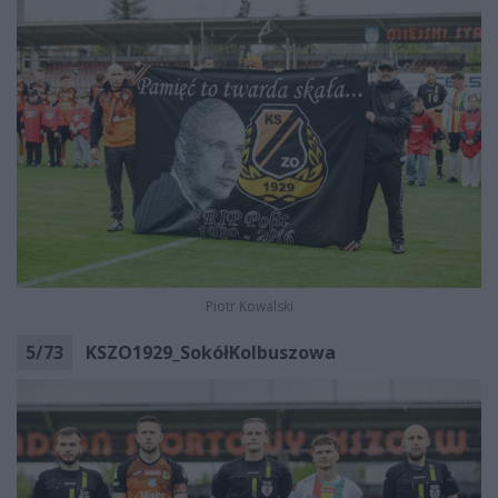
Piotr Kowalski
5
/
73
KSZO1929_SokółKolbuszowa