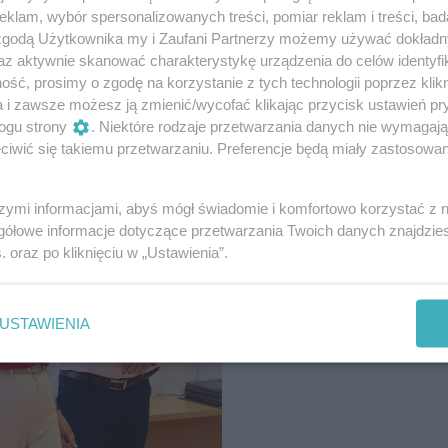
klam, wybór spersonalizowanych treści, pomiar reklam i treści, bad
 zgodą Użytkownika my i Zaufani Partnerzy możemy używać dokład
az aktywnie skanować charakterystykę urządzenia do celów identyfi
ść, prosimy o zgodę na korzystanie z tych technologii poprzez klikn
a i zawsze możesz ją zmienić/wycofać klikając przycisk ustawień pr
ogu strony
. Niektóre rodzaje przetwarzania danych nie wymagaj
iwić się takiemu przetwarzaniu. Preferencje będą miały zastosowania
szymi informacjami, abyś mógł świadomie i komfortowo korzystać z
gółowe informacje dotyczące przetwarzania Twoich danych znajdzi
s
. oraz po kliknięciu w „Ustawienia”.
USTAWIENIA