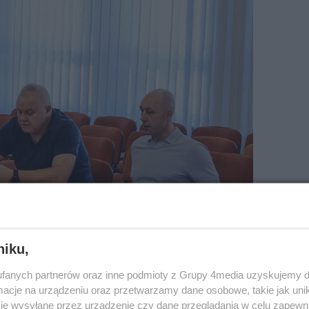
niku,
fanych partnerów oraz inne podmioty z Grupy 4media uzyskujemy d
cje na urządzeniu oraz przetwarzamy dane osobowe, takie jak unika
je wysyłane przez urządzenie czy dane przeglądania w celu zapewn