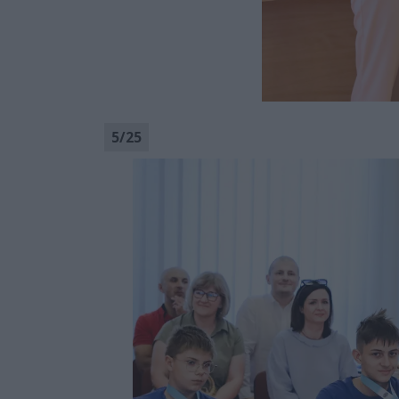
5
/
25