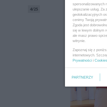
spersonalizowanych re
4
/
25
ulepszanie usług. Za
geolokalizacyjnych or
cenimy Twoją prywatno
Zgoda jest dobrowoln
się w lewym dolnym r
ale masz prawo sprzec
witrynie.
Zapoznaj się z poniż
internetowych. Szcze
Prywatności
i
Cookie
PARTNERZY