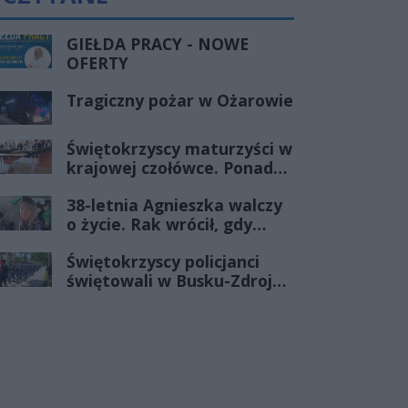
GIEŁDA PRACY - NOWE
OFERTY
Tragiczny pożar w Ożarowie
Świętokrzyscy maturzyści w
krajowej czołówce. Ponad
83% zdało egzamin już w
38-letnia Agnieszka walczy
pierwszym terminie
o życie. Rak wrócił, gdy
wydawało się, że najgorsze
Świętokrzyscy policjanci
już minęło
świętowali w Busku-Zdroju.
Czterdziestu nowych
funkcjonariuszy złożyło
ślubowanie