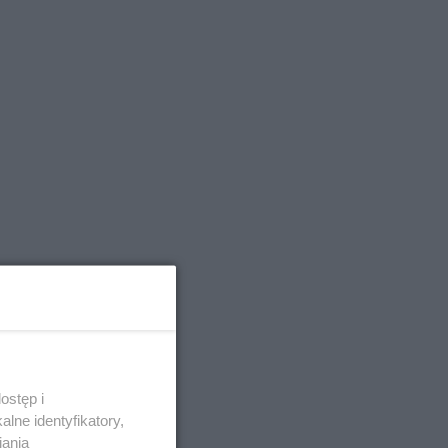
ostęp i
lne identyfikatory,
iania