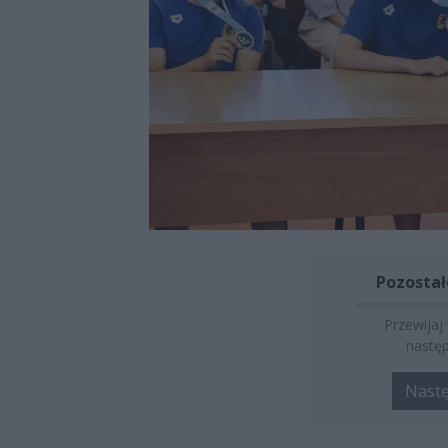
Pozostał
Przewijaj
następ
Nast