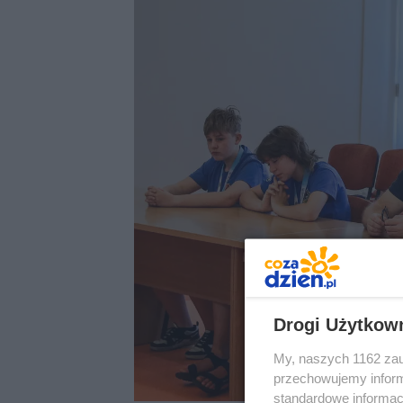
Drogi Użytkow
My, naszych 1162 zau
przechowujemy informa
standardowe informac