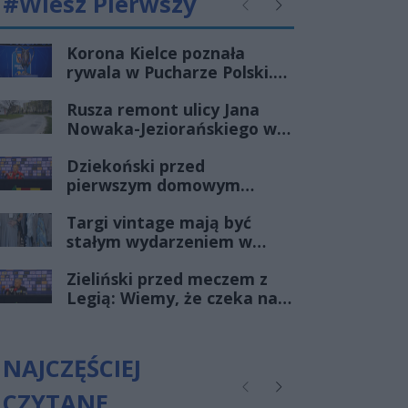
#Wiesz Pierwszy
Poprzednie
Następne
Korona Kielce poznała
rywala w Pucharze Polski.
Pierwsza drużyna wyjedzie
Rusza remont ulicy Jana
do Łodzi, a rezerwy zagrają
Nowaka-Jeziorańskiego w
z Radomiakiem
Kielcach. Kierowców
Dziekoński przed
czekają utrudnienia
pierwszym domowym
meczem sezonu: Może to
Targi vintage mają być
być otwarty mecz, ale
stałym wydarzeniem w
niekoniecznie taki, w
ostrowieckim kalendarzu
którym będzie dużo bramek
Zieliński przed meczem z
Legią: Wiemy, że czeka nas
spotkanie wysokiej rangi
NAJCZĘŚCIEJ
CZYTANE
Poprzednie
Następne