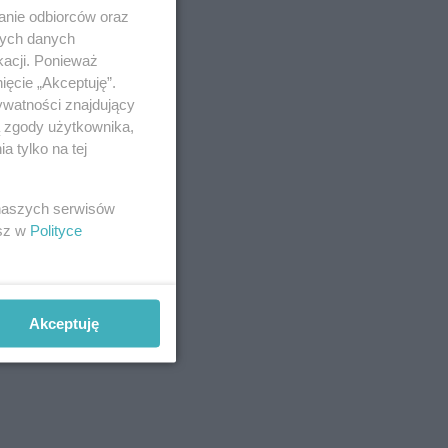
anie odbiorców oraz
nych danych
kacji. Ponieważ
ięcie „Akceptuję”.
ywatności znajdujący
ą zgody użytkownika,
 tylko na tej
 naszych serwisów
esz w
Polityce
Akceptuję