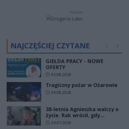
REKLAMA
NAJCZĘŚCIEJ CZYTANE
Poprzednie
Następ
GIEŁDA PRACY - NOWE
OFERTY
Data dodania artykułu:
03.08.2026
Tragiczny pożar w Ożarowie
Data dodania artykułu:
04.08.2026
38-letnia Agnieszka walczy o
życie. Rak wrócił, gdy
wydawało się, że najgorsze
Data dodania artykułu:
24.07.2026
już minęło