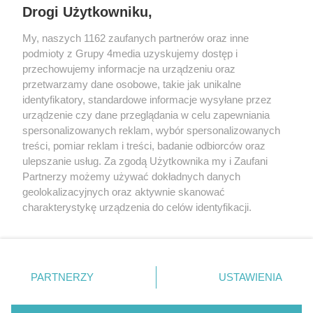
REKLAMA
Drogi Użytkowniku,
My, naszych 1162 zaufanych partnerów oraz inne
podmioty z Grupy 4media uzyskujemy dostęp i
przechowujemy informacje na urządzeniu oraz
przetwarzamy dane osobowe, takie jak unikalne
identyfikatory, standardowe informacje wysyłane przez
urządzenie czy dane przeglądania w celu zapewniania
spersonalizowanych reklam, wybór spersonalizowanych
treści, pomiar reklam i treści, badanie odbiorców oraz
Prywatność
Reklama
Redakcja
Praca Kielce
ulepszanie usług. Za zgodą Użytkownika my i Zaufani
Partnerzy możemy używać dokładnych danych
geolokalizacyjnych oraz aktywnie skanować
charakterystykę urządzenia do celów identyfikacji.
Ponieważ cenimy Twoją prywatność, prosimy o zgodę na
Szukaj
korzystanie z tych technologii poprzez kliknięcie
„Akceptuję”. Zgoda jest dobrowolna i zawsze możesz ją
zmienić/wycofać klikając przycisk ustawień prywatności
Facebook.com
Youtube.com
PARTNERZY
USTAWIENIA
znajdujący się w lewym dolnym rogu strony
. Niektóre
rodzaje przetwarzania danych nie wymagają zgody