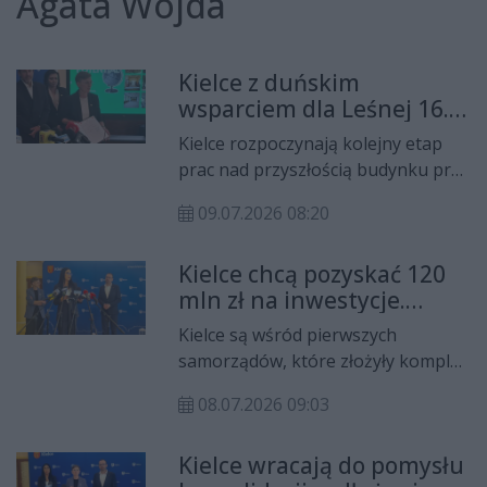
Agata Wojda
Kielce z duńskim
wsparciem dla Leśnej 16.
Miasto podpisało list
Kielce rozpoczynają kolejny etap
intencyjny
prac nad przyszłością budynku przy
ul. Leśnej 16. Miasto podpisało list
09.07.2026 08:20
intencyjny z Ambasadą Królestwa
Danii oraz Sojuszem na rzecz
Kielce chcą pozyskać 120
Dekarbonizacji, otwierając sobie
mln zł na inwestycje.
drogę do ubiegania się o 1,5 mln
Miasto złożyło pierwsze
koron duńskich na przygotowanie
Kielce są wśród pierwszych
wnioski do Funduszu
koncepcji przebudowy i nowego
samorządów, które złożyły komplet
Bezpieczeństwa i
zagospodarowania obiektu. Projekt
wniosków o dofinansowanie z
Obronności
ma połączyć nowoczesne
08.07.2026 09:03
nowo uruchomionego Funduszu
rozwiązania architektoniczne,
Bezpieczeństwa i Obronności.
efektywność energetyczną i funkcje
Kielce wracają do pomysłu
Miasto chce pozyskać około 120
społeczne.