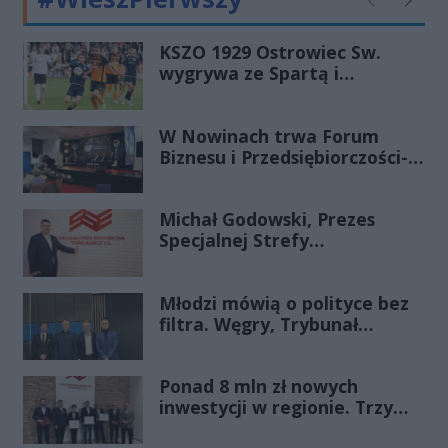
Poprzednie
Następ
KSZO 1929 Ostrowiec Sw.
wygrywa ze Spartą i
zapewnia sobie grę w
barażach o 2 ligę
W Nowinach trwa Forum
Biznesu i Przedsiębiorczości-
transmisja LIVE
Michał Godowski, Prezes
Specjalnej Strefy
Ekonomicznej
„Starachowice”, gościem
Młodzi mówią o polityce bez
Porannej Rozmowy Radia
filtra. Węgry, Trybunał
Rekord Świętokrzyskie
Konstytucyjny i pytanie, czy
młode pokolenie naprawdę
Ponad 8 mln zł nowych
zmienia zasady gry
inwestycji w regionie. Trzy
firmy ze wsparciem