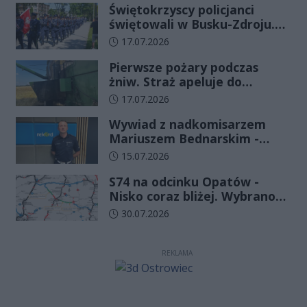
Świętokrzyscy policjanci
świętowali w Busku-Zdroju.
Czterdziestu nowych
Data dodania artykułu:
17.07.2026
funkcjonariuszy złożyło
Pierwsze pożary podczas
ślubowanie
żniw. Straż apeluje do
rolników o ostrożność
Data dodania artykułu:
17.07.2026
Wywiad z nadkomisarzem
Mariuszem Bednarskim -
Wydział Ruchu Drogowego
Data dodania artykułu:
15.07.2026
Komendy Wojewódzkiej Policji
S74 na odcinku Opatów -
w Kielcach
Nisko coraz bliżej. Wybrano
wykonawcę kolejnego
Data dodania artykułu:
30.07.2026
odcinka
REKLAMA