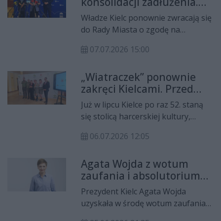
konsolidacji zadłużenia.
mln zł na inwestycje związane z
Miasto chce uwolnić
ochroną ludności,
Władze Kielc ponownie zwracają się
środki na inwestycje
bezpieczeństwem oraz
do Rady Miasta o zgodę na
odpornością infrastruktury.
przeprowadzenie konsolidacji
07.07.2026 15:00
części zadłużenia. Jak przekonywali
podczas konferencji prasowej
„Wiatraczek” ponownie
prezydentka Agata Wojda, pierwszy
zakręci Kielcami. Przed
zastępca prezydenta Łukasz Syska
nami 52. Międzynarodowy
oraz skarbnik miasta Marzena
Już w lipcu Kielce po raz 52. staną
Harcerski Festiwal Kultury
Bzymek, operacja nie zwiększy
się stolicą harcerskiej kultury,
Młodzieży Szkolnej
zadłużenia miasta, ale pozwoli
muzyki i tańca. Podczas konferencji
znacząco obniżyć roczne koszty
06.07.2026 12:05
prasowej organizatorzy
jego spłaty i stworzyć przestrzeń
zaprezentowali program
do realizacji nowych inwestycji
Agata Wojda z wotum
Międzynarodowego Harcerskiego
zaufania i absolutorium
Festiwalu Kultury Młodzieży
za wykonanie budżetu
Szkolnej „Wiatraczek”, który przez
Prezydent Kielc Agata Wojda
dziesięć dni wypełni miejskie
uzyskała w środę wotum zaufania
przestrzenie koncertami,
oraz absolutorium z tytułu