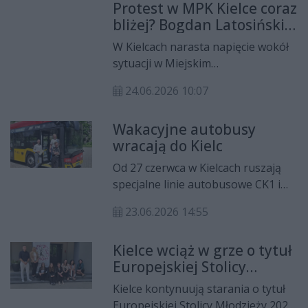
Protest w MPK Kielce coraz
Oceniają także kierunek, tempo i
bliżej? Bogdan Latosiński
styl zarządzania miastem. Gościem
gościem Porannej
Porannej Rozmowy Radia Rekord
W Kielcach narasta napięcie wokół
Rozmowy Radia Rekord
Świętokrzyskie jest Maciej
sytuacji w Miejskim
Jakubczyk, przewodniczący Rady
Przedsiębiorstwie Komunikacji.
Miasta Kielce. Rozmowa odbywa się
24.06.2026 10:07
Związkowcy coraz głośniej mówią o
w dniu głosowania, które może
możliwości podjęcia działań
mieć duże znaczenie dla dalszych
Wakacyjne autobusy
protestacyjnych, wskazując na
relacji między radą a prezydentką.
wracają do Kielc
problemy, które – ich zdaniem – od
dłuższego czasu pozostają
Od 27 czerwca w Kielcach ruszają
nierozwiązane. Pracownicy MPK
specjalne linie autobusowe CK1 i
alarmują, że obecna sytuacja spółki
CK2, które w każdy weekend
budzi coraz większe obawy
23.06.2026 14:55
wakacji będą łączyć najważniejsze
zarówno o jej przyszłość, jak i o
atrakcje turystyczne miasta. To
bezpieczeństwo zatrudnienia. W
Kielce wciąż w grze o tytuł
rozwiązanie ma ułatwić zwiedzanie
przestrzeni publicznej pojawiają się
Europejskiej Stolicy
zarówno mieszkańcom, jak i
pytania dotyczące kondycji
Młodzieży 2029
turystom.
Kielce kontynuują starania o tytuł
finansowej przedsiębiorstwa, relacji
Europejskiej Stolicy Młodzieży 2029.