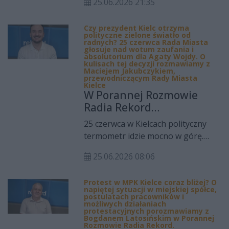
warsztatami i wydarzeniami
25.06.2026 21:35
wykonania budżetu miasta za 2025
integrującymi młodzież z Polski i
rok. Decyzje zapadły podczas sesji
zagranicy.
Czy prezydent Kielc otrzyma
Rady Miasta Kielce po debacie
polityczne zielone światło od
dotyczącej sytuacji finansowej
radnych? 25 czerwca Rada Miasta
głosuje nad wotum zaufania i
miasta oraz realizowanych
absolutorium dla Agaty Wojdy. O
kulisach tej decyzji rozmawiamy z
inwestycji.
Maciejem Jakubczykiem,
przewodniczącym Rady Miasta
Kielce
W Porannej Rozmowie
Radia Rekord
Świętokrzyskie gościem
25 czerwca w Kielcach polityczny
był Maciej Jakubczyk,
termometr idzie mocno w górę.
przewodniczący Rady
Tego dnia Rada Miasta Kielce
Miasta Kielce. Rozmowa
25.06.2026 08:06
będzie głosować nad wotum
dotyczyła jednego z
zaufania i absolutorium dla
najważniejszych
Protest w MPK Kielce coraz bliżej? O
prezydent Agaty Wojdy. To jedna z
napiętej sytuacji w miejskiej spółce,
momentów dla lokalnego
najważniejszych sesji w roku, bo
postulatach pracowników i
samorządu.
możliwych działaniach
radni nie oceniają wyłącznie tabel,
protestacyjnych porozmawiamy z
Bogdanem Latosińskim w Porannej
sprawozdań i wykonania budżetu.
Rozmowie Radia Rekord.