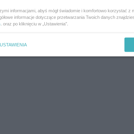
szymi informacjami, abyś mógł świadomie i komfortowo korzystać z
gółowe informacje dotyczące przetwarzania Twoich danych znajdzi
s
. oraz po kliknięciu w „Ustawienia”.
USTAWIENIA