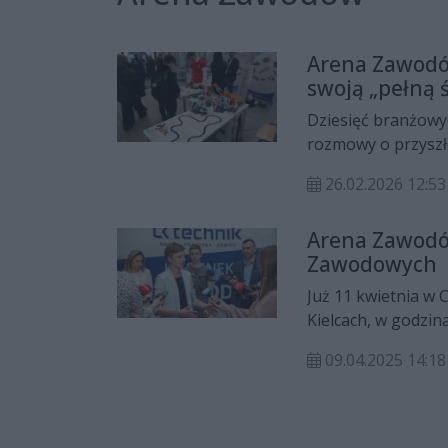
Arena Zawodów
swoją „pełną 
Dziesięć branżowyc
rozmowy o przyszło
Zawodowego i Usta
26.02.2026 12:53
Zawodów 2026 – Pe
szkolnictwo branżo
Arena Zawodów
i realna współprac
Zawodowych
Już 11 kwietnia w
Kielcach, w godzin
unikalne wydarzen
09.04.2025 14:18
podstawowych, któ
ścieżki edukacji.