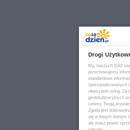
Drogi Użytkow
My, naszych 1162 zau
przechowujemy informa
standardowe informac
spersonalizowanych re
ulepszanie usług. Za
geolokalizacyjnych or
cenimy Twoją prywatno
Zgoda jest dobrowoln
się w lewym dolnym r
ale masz prawo sprzec
witrynie.