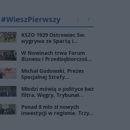
#WieszPierwszy
Poprzednie
Następne
KSZO 1929 Ostrowiec Sw.
wygrywa ze Spartą i
zapewnia sobie grę w
W Nowinach trwa Forum
barażach o 2 ligę
Biznesu i Przedsiębiorczości-
transmisja LIVE
Michał Godowski, Prezes
Specjalnej Strefy
Ekonomicznej
Młodzi mówią o polityce bez
„Starachowice”, gościem
filtra. Węgry, Trybunał
Porannej Rozmowy Radia
Konstytucyjny i pytanie, czy
Rekord Świętokrzyskie
Ponad 8 mln zł nowych
młode pokolenie naprawdę
inwestycji w regionie. Trzy
zmienia zasady gry
firmy ze wsparciem