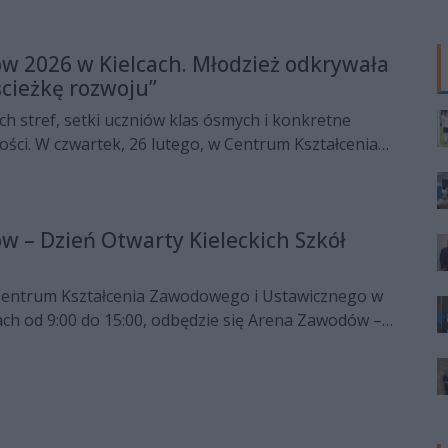
 2026 w Kielcach. Młodzież odkrywała
ścieżkę rozwoju”
h stref, setki uczniów klas ósmych i konkretne
ści. W czwartek, 26 lutego, w Centrum Kształcenia
wicznego „CK Technik” w Kielcach odbyła się „Arena
łna ścieżka rozwoju”. Wydarzenie pokazało, że
we w stolicy regionu to dziś nowoczesność, praktyka
 – Dzień Otwarty Kieleckich Szkół
a z rynkiem pracy.
 Centrum Kształcenia Zawodowego i Ustawicznego w
ach od 9:00 do 15:00, odbędzie się Arena Zawodów –
ie dedykowane uczniom ostatnich klas szkół
rzy stoją przed ważną decyzją o wyborze dalszej