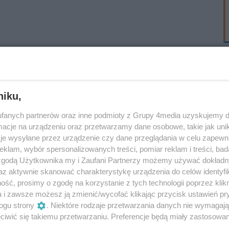
niku,
fanych partnerów oraz inne podmioty z Grupy 4media uzyskujemy d
cje na urządzeniu oraz przetwarzamy dane osobowe, takie jak unika
je wysyłane przez urządzenie czy dane przeglądania w celu zapewn
klam, wybór spersonalizowanych treści, pomiar reklam i treści, bad
 zgodą Użytkownika my i Zaufani Partnerzy możemy używać dokład
az aktywnie skanować charakterystykę urządzenia do celów identyfi
ść, prosimy o zgodę na korzystanie z tych technologii poprzez klikn
a i zawsze możesz ją zmienić/wycofać klikając przycisk ustawień pr
ogu strony
. Niektóre rodzaje przetwarzania danych nie wymagaj
iwić się takiemu przetwarzaniu. Preferencje będą miały zastosowania