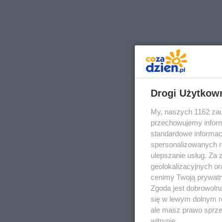
Drogi Użytkow
My, naszych 1162 zau
przechowujemy informa
standardowe informac
spersonalizowanych re
ulepszanie usług. Za
geolokalizacyjnych or
cenimy Twoją prywatno
Zgoda jest dobrowoln
się w lewym dolnym r
ale masz prawo sprzec
witrynie.