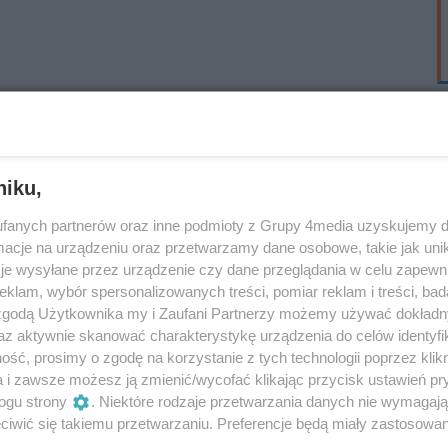
niku,
fanych partnerów oraz inne podmioty z Grupy 4media uzyskujemy d
cje na urządzeniu oraz przetwarzamy dane osobowe, takie jak unika
je wysyłane przez urządzenie czy dane przeglądania w celu zapewn
klam, wybór spersonalizowanych treści, pomiar reklam i treści, bad
 zgodą Użytkownika my i Zaufani Partnerzy możemy używać dokład
az aktywnie skanować charakterystykę urządzenia do celów identyfi
ść, prosimy o zgodę na korzystanie z tych technologii poprzez klikn
a i zawsze możesz ją zmienić/wycofać klikając przycisk ustawień pr
ogu strony
. Niektóre rodzaje przetwarzania danych nie wymagaj
iwić się takiemu przetwarzaniu. Preferencje będą miały zastosowania