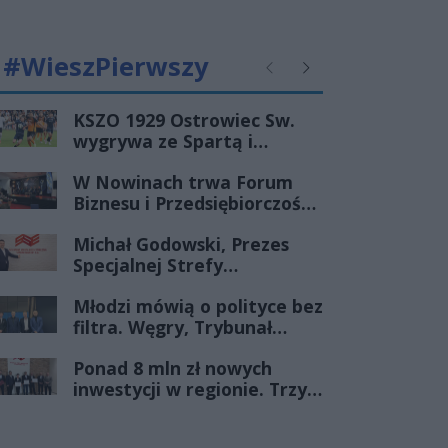
#WieszPierwszy
Poprzednie
Następne
KSZO 1929 Ostrowiec Sw.
wygrywa ze Spartą i
zapewnia sobie grę w
W Nowinach trwa Forum
barażach o 2 ligę
Biznesu i Przedsiębiorczości-
transmisja LIVE
Michał Godowski, Prezes
Specjalnej Strefy
Ekonomicznej
Młodzi mówią o polityce bez
„Starachowice”, gościem
filtra. Węgry, Trybunał
Porannej Rozmowy Radia
Konstytucyjny i pytanie, czy
Rekord Świętokrzyskie
Ponad 8 mln zł nowych
młode pokolenie naprawdę
inwestycji w regionie. Trzy
zmienia zasady gry
firmy ze wsparciem