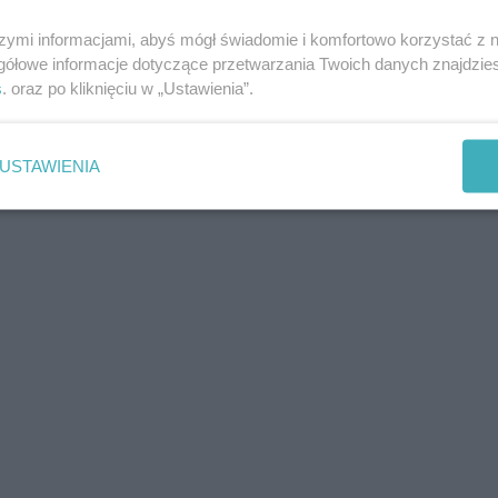
szymi informacjami, abyś mógł świadomie i komfortowo korzystać z
gółowe informacje dotyczące przetwarzania Twoich danych znajdzi
s
. oraz po kliknięciu w „Ustawienia”.
USTAWIENIA