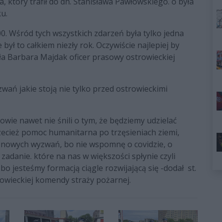
 który trafił do dh. Stanisława Pawłowskiego. o była
u.
0. Wśród tych wszystkich zdarzeń była tylko jedna
był to całkiem niezły rok. Oczywiście najlepiej by
iła Barbara Majdak oficer prasowy ostrowieckiej
wań jakie stoją nie tylko przed ostrowieckimi
owie nawet nie śnili o tym, że będziemy udzielać
rzecież pomoc humanitarna po trzęsieniach ziemi,
m nowych wyzwań, bo nie wspomnę o covidzie, o
adanie. które na nas w większości spłynie czyli
o jesteśmy formacją ciągle rozwijającą się -dodał st.
owieckiej komendy straży pożarnej.