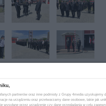
niku,
fanych partnerów oraz inne podmioty z Grupy 4media uzyskujemy d
cje na urządzeniu oraz przetwarzamy dane osobowe, takie jak unika
je wysyłane przez urządzenie czy dane przeglądania w celu zapewn