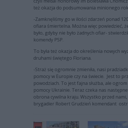
czyli medal honorowy im Bolesława Chomicza,
też okazja do podsumowania minionego rok
-Zamknęliśmy go w ilości zdarzeń ponad 120
ofiara śmiertelna. Można więc powiedzieć, że 
było, gdyby nie było żadnych ofiar- stwierdz
komendy PSP.
To była też okazja do określenia nowych wyz
druhami świętego Floriana.
-Straż się ogromnie zmieniła, nasi pradziadk
pomocy w Europie czy na świecie. Jest to p
powodziach. To jest fajna służba, ale ogro
pomocy Ukrainie. Teraz czeka nas następne z
obrona cywilna kraju. Wszystko przed nami, b
brygadier Robert Grudzień komendant ostr