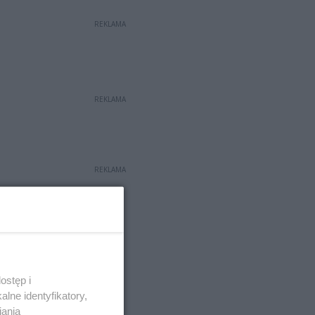
REKLAMA
REKLAMA
REKLAMA
ostęp i
lne identyfikatory,
iania