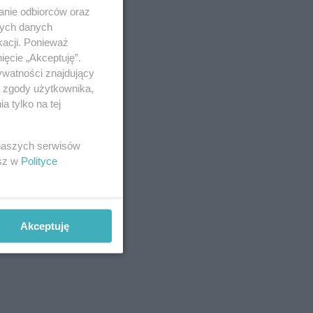
anie odbiorców oraz
nych danych
kacji. Ponieważ
ięcie „Akceptuję”.
ywatności znajdujący
ą zgody użytkownika,
 tylko na tej
 naszych serwisów
esz w
Polityce
Akceptuję