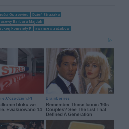
ości Ostrowiec
Dzień Strażaka
prasowy Barbara Majdak
eckiej komendy P
awanse strażaków