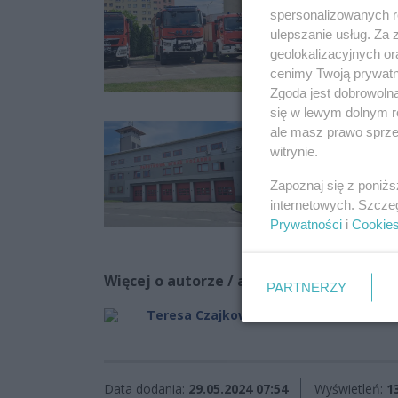
spersonalizowanych re
ulepszanie usług. Za
geolokalizacyjnych or
cenimy Twoją prywatno
Zgoda jest dobrowoln
się w lewym dolnym r
ale masz prawo sprzec
witrynie.
Zapoznaj się z poniż
internetowych. Szcze
Prywatności
i
Cookie
Więcej o autorze / autorach:
PARTNERZY
Teresa Czajkowska
Data dodania:
29.05.2024 07:54
Wyświetleń:
1