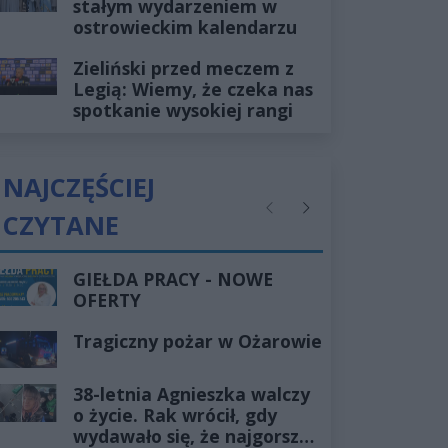
stałym wydarzeniem w
ostrowieckim kalendarzu
Zieliński przed meczem z
Legią: Wiemy, że czeka nas
spotkanie wysokiej rangi
NAJCZĘŚCIEJ
CZYTANE
Poprzednie
Następne
GIEŁDA PRACY - NOWE
OFERTY
Tragiczny pożar w Ożarowie
38-letnia Agnieszka walczy
o życie. Rak wrócił, gdy
wydawało się, że najgorsze