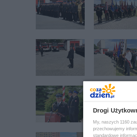
Drogi Użytkow
My, naszych 1160 zau
przechowujemy informa
standardowe informac