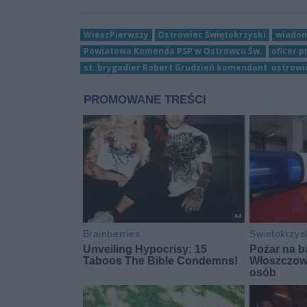
WieszPierwszy
Ostrowiec Świętokrzyski
wiadom
Powiatowa Komenda PSP w Ostrowcu Św.
oficer 
st. brygadier Robert Grudzień komendant ostrowi