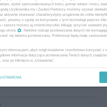
klam, wybór spersonalizowanych treści, pomiar reklam i treści, bad
 zgodą Użytkownika my i Zaufani Partnerzy możemy używać dokład
az aktywnie skanować charakterystykę urządzenia do celów identyfi
ść, prosimy o zgodę na korzystanie z tych technologii poprzez klikn
a i zawsze możesz ją zmienić/wycofać klikając przycisk ustawień pr
ogu strony
. Niektóre rodzaje przetwarzania danych nie wymagaj
iwić się takiemu przetwarzaniu. Preferencje będą miały zastosowania
szymi informacjami, abyś mógł świadomie i komfortowo korzystać z
gółowe informacje dotyczące przetwarzania Twoich danych znajdzi
s
. oraz po kliknięciu w „Ustawienia”.
USTAWIENIA
3