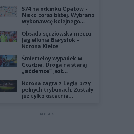
już minęło
S74 na odcinku Opatów -
Nisko coraz bliżej. Wybrano
wykonawcę kolejnego
odcinka
Obsada sędziowska meczu
Jagiellonia Białystok –
Korona Kielce
Śmiertelny wypadek w
Gozdzie. Droga na starej
„siódemce” jest
zablokowana
Korona zagra z Legią przy
pełnych trybunach. Zostały
już tylko ostatnie
wejściówki
REKLAMA