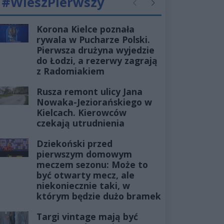
#WieszPierwszy
Poprzednie
Następne
Korona Kielce poznała
rywala w Pucharze Polski.
Pierwsza drużyna wyjedzie
do Łodzi, a rezerwy zagrają
z Radomiakiem
Rusza remont ulicy Jana
Nowaka-Jeziorańskiego w
Kielcach. Kierowców
czekają utrudnienia
Dziekoński przed
pierwszym domowym
meczem sezonu: Może to
być otwarty mecz, ale
niekoniecznie taki, w
którym będzie dużo bramek
Targi vintage mają być