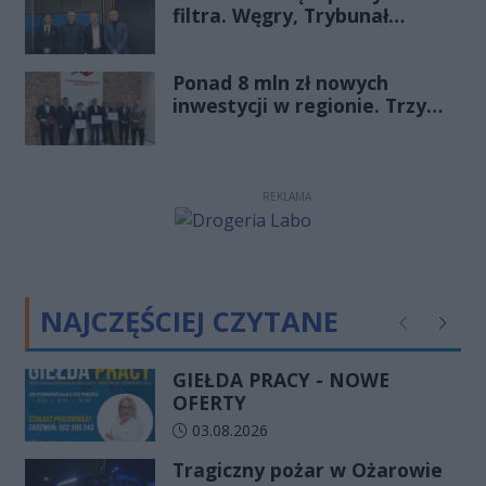
filtra. Węgry, Trybunał
Rekord Świętokrzyskie
Konstytucyjny i pytanie, czy
młode pokolenie naprawdę
Ponad 8 mln zł nowych
zmienia zasady gry
inwestycji w regionie. Trzy
firmy ze wsparciem
REKLAMA
NAJCZĘŚCIEJ CZYTANE
Poprzednie
Następ
GIEŁDA PRACY - NOWE
OFERTY
Data dodania artykułu:
03.08.2026
Tragiczny pożar w Ożarowie