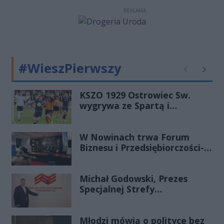
Goździelińskiej, zmarł młody
REKLAMA
mężczyzna.
#WieszPierwszy
Poprzednie
Następ
KSZO 1929 Ostrowiec Sw.
wygrywa ze Spartą i
zapewnia sobie grę w
barażach o 2 ligę
W Nowinach trwa Forum
Biznesu i Przedsiębiorczości-
transmisja LIVE
Michał Godowski, Prezes
Specjalnej Strefy
Ekonomicznej
„Starachowice”, gościem
Młodzi mówią o polityce bez
Porannej Rozmowy Radia