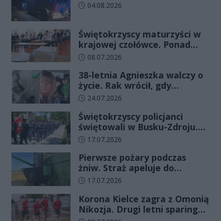
Data dodania artykułu:
04.08.2026
Świętokrzyscy maturzyści w
krajowej czołówce. Ponad
83% zdało egzamin już w
Data dodania artykułu:
08.07.2026
pierwszym terminie
38-letnia Agnieszka walczy o
życie. Rak wrócił, gdy
wydawało się, że najgorsze
Data dodania artykułu:
24.07.2026
już minęło
Świętokrzyscy policjanci
świętowali w Busku-Zdroju.
Czterdziestu nowych
Data dodania artykułu:
17.07.2026
funkcjonariuszy złożyło
Pierwsze pożary podczas
ślubowanie
żniw. Straż apeluje do
rolników o ostrożność
Data dodania artykułu:
17.07.2026
Korona Kielce zagra z Omonią
Nikozja. Drugi letni sparing
odbędzie się na EXBUD Arenie