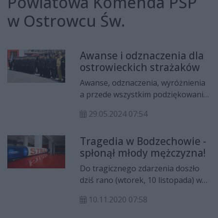
Powiatowa Komenda PSP
w Ostrowcu Św.
Awanse i odznaczenia dla
ostrowieckich strażaków
Awanse, odznaczenia, wyróżnienia
a przede wszystkim podziękowania
otrzymali z okazji swojego święta
29.05.2024 07:54
strażacy z powiatu ostrowieckiego.
Tragedia w Bodzechowie -
spłonął młody mężczyzna!
Do tragicznego zdarzenia doszło
dziś rano (wtorek, 10 listopada) w
Bodzechowie. W wyniku pożaru
10.11.2020 07:58
domu jednorodzinnego
drewnianego przy ul.