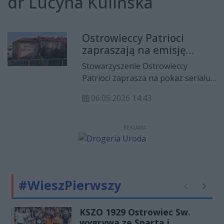
dr Lucyna Kulińska
Ostrowieccy Patrioci
zapraszają na emisję
serialu dokumentalnego o
Stowarzyszenie Ostrowieccy
ukraińskim ludobójstwie
Patrioci zaprasza na pokaz serialu
dokumentalnego „Genocidum
06.05.2026 14:43
Atrox. Sąsiedzi”, będącego częścią
serii autorstwa Jacka Międlara.
Wydarzenie zaplanowano na 8
REKLAMA
maja o godzinie 17:00 w Domu
Parafialnym Michael w Ostrowcu
Świętokrzyskim.
#WieszPierwszy
Poprzednie
Następ
KSZO 1929 Ostrowiec Sw.
wygrywa ze Spartą i