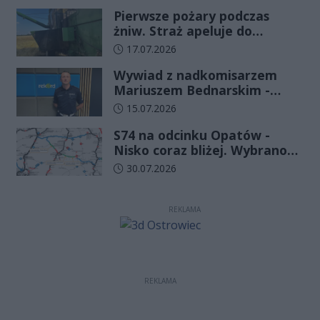
funkcjonariuszy złożyło
Pierwsze pożary podczas
ślubowanie
żniw. Straż apeluje do
rolników o ostrożność
Data dodania artykułu:
17.07.2026
Wywiad z nadkomisarzem
Mariuszem Bednarskim -
Wydział Ruchu Drogowego
Data dodania artykułu:
15.07.2026
Komendy Wojewódzkiej Policji
S74 na odcinku Opatów -
w Kielcach
Nisko coraz bliżej. Wybrano
wykonawcę kolejnego
Data dodania artykułu:
30.07.2026
odcinka
REKLAMA
REKLAMA