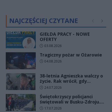
NAJCZĘŚCIEJ CZYTANE
Poprzednie
Następ
GIEŁDA PRACY - NOWE
OFERTY
Data dodania artykułu:
03.08.2026
Tragiczny pożar w Ożarowie
Data dodania artykułu:
04.08.2026
38-letnia Agnieszka walczy o
życie. Rak wrócił, gdy
wydawało się, że najgorsze
Data dodania artykułu:
24.07.2026
już minęło
Świętokrzyscy policjanci
świętowali w Busku-Zdroju.
Czterdziestu nowych
Data dodania artykułu:
17.07.2026