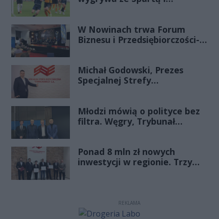
zapewnia sobie grę w
barażach o 2 ligę
W Nowinach trwa Forum
Biznesu i Przedsiębiorczości-
transmisja LIVE
Michał Godowski, Prezes
Specjalnej Strefy
Ekonomicznej
„Starachowice”, gościem
Młodzi mówią o polityce bez
Porannej Rozmowy Radia
filtra. Węgry, Trybunał
Rekord Świętokrzyskie
Konstytucyjny i pytanie, czy
młode pokolenie naprawdę
Ponad 8 mln zł nowych
zmienia zasady gry
inwestycji w regionie. Trzy
firmy ze wsparciem
REKLAMA