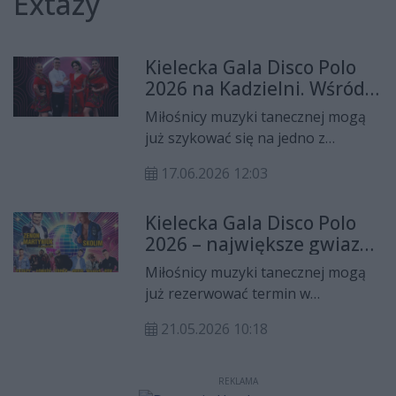
Extazy
Kielecka Gala Disco Polo
2026 na Kadzielni. Wśród
gwiazd wieczoru wystąpi
Miłośnicy muzyki tanecznej mogą
także nasz prezenter
już szykować się na jedno z
Dominik Feldman
największych wydarzeń muzycznych
17.06.2026 12:03
roku. Kielecka Gala Disco Polo 2026,
która odbędzie się na malowniczej
Kielecka Gala Disco Polo
Kadzielni, zgromadzi największe
2026 – największe gwiazdy
gwiazdy sceny disco polo i dance.
gatunku wystąpią na
Organizatorzy zapowiadają
Miłośnicy muzyki tanecznej mogą
Kadzielni
wielogodzinne widowisko pełne
już rezerwować termin w
przebojów, efektów świetlnych i
kalendarzu. Kielecka Gala Disco
niezapomnianych emocji.
21.05.2026 10:18
Polo 2026 zapowiada się jako jedno
z największych wydarzeń
muzycznych regionu. Na scenie
REKLAMA