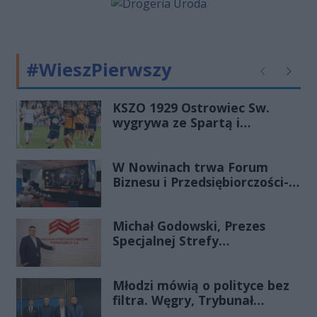
kieleckiej Kadzielni wystąpią
najpopularniejsi artyści disco polo i
dance, gwarantując publiczności
wiele godzin świetnej zabawy,
#WieszPierwszy
niezapomnianych emocji oraz
Poprzednie
Następ
największych przebojów ostatnich
lat.
KSZO 1929 Ostrowiec Sw.
wygrywa ze Spartą i
zapewnia sobie grę w
barażach o 2 ligę
W Nowinach trwa Forum
Biznesu i Przedsiębiorczości-
transmisja LIVE
Michał Godowski, Prezes
Specjalnej Strefy
Ekonomicznej
„Starachowice”, gościem
Młodzi mówią o polityce bez
Porannej Rozmowy Radia
filtra. Węgry, Trybunał
Rekord Świętokrzyskie
Konstytucyjny i pytanie, czy