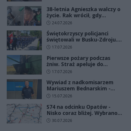
38-letnia Agnieszka walczy o
życie. Rak wrócił, gdy
wydawało się, że najgorsze
Data dodania artykułu:
24.07.2026
już minęło
Świętokrzyscy policjanci
świętowali w Busku-Zdroju.
Czterdziestu nowych
Data dodania artykułu:
17.07.2026
funkcjonariuszy złożyło
Pierwsze pożary podczas
ślubowanie
żniw. Straż apeluje do
rolników o ostrożność
Data dodania artykułu:
17.07.2026
Wywiad z nadkomisarzem
Mariuszem Bednarskim -
Wydział Ruchu Drogowego
Data dodania artykułu:
15.07.2026
Komendy Wojewódzkiej Policji
S74 na odcinku Opatów -
w Kielcach
Nisko coraz bliżej. Wybrano
wykonawcę kolejnego
Data dodania artykułu:
30.07.2026
odcinka