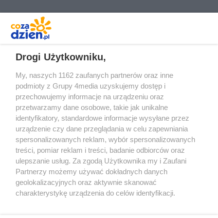
REKLAMA
Drogi Użytkowniku,
My, naszych 1162 zaufanych partnerów oraz inne
podmioty z Grupy 4media uzyskujemy dostęp i
przechowujemy informacje na urządzeniu oraz
przetwarzamy dane osobowe, takie jak unikalne
identyfikatory, standardowe informacje wysyłane przez
urządzenie czy dane przeglądania w celu zapewniania
spersonalizowanych reklam, wybór spersonalizowanych
treści, pomiar reklam i treści, badanie odbiorców oraz
Prywatność
Reklama
Redakcja
Praca Kielce
ulepszanie usług. Za zgodą Użytkownika my i Zaufani
Partnerzy możemy używać dokładnych danych
geolokalizacyjnych oraz aktywnie skanować
charakterystykę urządzenia do celów identyfikacji.
Ponieważ cenimy Twoją prywatność, prosimy o zgodę na
Szukaj
korzystanie z tych technologii poprzez kliknięcie