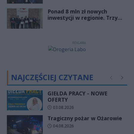
młode pokolenie naprawdę
Ponad 8 mln zł nowych
zmienia zasady gry
inwestycji w regionie. Trzy
firmy ze wsparciem
REKLAMA
NAJCZĘŚCIEJ CZYTANE
Poprzednie
Następ
GIEŁDA PRACY - NOWE
OFERTY
Data dodania artykułu:
03.08.2026
Tragiczny pożar w Ożarowie
Data dodania artykułu:
04.08.2026