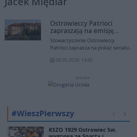
Jacek Międlar
Ostrowieccy Patrioci
zapraszają na emisję
serialu dokumentalnego o
Stowarzyszenie Ostrowieccy
ukraińskim ludobójstwie
Patrioci zaprasza na pokaz serialu
dokumentalnego „Genocidum
06.05.2026 14:43
Atrox. Sąsiedzi”, będącego częścią
serii autorstwa Jacka Międlara.
Wydarzenie zaplanowano na 8
REKLAMA
maja o godzinie 17:00 w Domu
Parafialnym Michael w Ostrowcu
Świętokrzyskim.
#WieszPierwszy
Poprzednie
Następ
KSZO 1929 Ostrowiec Sw.
wygrywa ze Spartą i