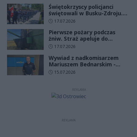
już minęło
Świętokrzyscy policjanci
świętowali w Busku-Zdroju.
Czterdziestu nowych
Data dodania artykułu:
17.07.2026
funkcjonariuszy złożyło
Pierwsze pożary podczas
ślubowanie
żniw. Straż apeluje do
rolników o ostrożność
Data dodania artykułu:
17.07.2026
Wywiad z nadkomisarzem
Mariuszem Bednarskim -
Wydział Ruchu Drogowego
Data dodania artykułu:
15.07.2026
Komendy Wojewódzkiej Policji
w Kielcach
REKLAMA
REKLAMA