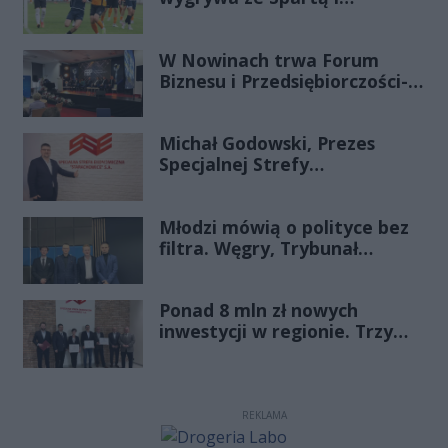
zapewnia sobie grę w
barażach o 2 ligę
W Nowinach trwa Forum
Biznesu i Przedsiębiorczości-
transmisja LIVE
Michał Godowski, Prezes
Specjalnej Strefy
Ekonomicznej
„Starachowice”, gościem
Młodzi mówią o polityce bez
Porannej Rozmowy Radia
filtra. Węgry, Trybunał
Rekord Świętokrzyskie
Konstytucyjny i pytanie, czy
młode pokolenie naprawdę
Ponad 8 mln zł nowych
zmienia zasady gry
inwestycji w regionie. Trzy
firmy ze wsparciem
REKLAMA