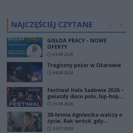
NAJCZĘŚCIEJ CZYTANE
Poprzednie
Następ
GIEŁDA PRACY - NOWE
OFERTY
Data dodania artykułu:
03.08.2026
Tragiczny pożar w Ożarowie
Data dodania artykułu:
04.08.2026
Festiwal Halo Sadowie 2026 –
gwiazdy disco polo, hip-hopu i
dobra zabawa dla całej
Data dodania artykułu:
05.08.2026
rodziny!
38-letnia Agnieszka walczy o
życie. Rak wrócił, gdy
wydawało się, że najgorsze
Data dodania artykułu:
24.07.2026