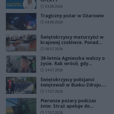
Data dodania artykułu:
03.08.2026
Tragiczny pożar w Ożarowie
Data dodania artykułu:
04.08.2026
Świętokrzyscy maturzyści w
krajowej czołówce. Ponad
83% zdało egzamin już w
Data dodania artykułu:
08.07.2026
pierwszym terminie
38-letnia Agnieszka walczy o
życie. Rak wrócił, gdy
wydawało się, że najgorsze
Data dodania artykułu:
24.07.2026
już minęło
Świętokrzyscy policjanci
świętowali w Busku-Zdroju.
Czterdziestu nowych
Data dodania artykułu:
17.07.2026
funkcjonariuszy złożyło
Pierwsze pożary podczas
ślubowanie
żniw. Straż apeluje do
rolników o ostrożność
Data dodania artykułu:
17.07.2026