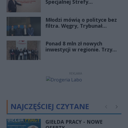
Specjalnej Strefy
Ekonomicznej
„Starachowice”, gościem
Młodzi mówią o polityce bez
Porannej Rozmowy Radia
filtra. Węgry, Trybunał
Rekord Świętokrzyskie
Konstytucyjny i pytanie, czy
młode pokolenie naprawdę
Ponad 8 mln zł nowych
zmienia zasady gry
inwestycji w regionie. Trzy
firmy ze wsparciem
REKLAMA
NAJCZĘŚCIEJ CZYTANE
Poprzednie
Następ
GIEŁDA PRACY - NOWE
OFERTY