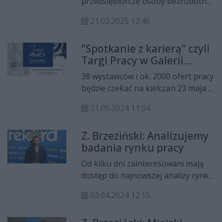
przedsiębiorcze osoby bezrobotne
zawodowego – wspierania edukacji,
zarejestrowane w Miejskim
pracy i kariery.
21.03.2025 12:46
Urzędzie Pracy w Kielcach będą
mogły ubiegać się o dotację na
"Spotkanie z karierą" czyli
rozpoczęcie własnej działalności
Targi Pracy w Galerii
gospodarczej. Na ten cel będzie
Korona
można uzyskać nawet 48 969,72 zł.
38 wystawców i ok. 2000 ofert pracy
będzie czekać na kielczan 23 maja w
Galerii Korona. To doskonała
21.05.2024 11:34
okazja dla wszystkich osób
poszukujących zatrudnienia.
Z. Brzeziński: Analizujemy
badania rynku pracy
Od kilku dni zainteresowani mają
dostęp do najnowszej analizy rynku
pracy zrealizowanej przez Miejski
03.04.2024 12:15
Urząd Pracy w Kielcach i Wyższą
Szkołę Administracji Publicznej. Te