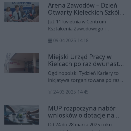
Arena Zawodów – Dzień
zorganizowane przez Krajowy
Otwarty Kieleckich Szkół
Fundusz Szkoleniowy, zgromadziło
Zawodowych
ekspertów, przedstawicieli
Już 11 kwietnia w Centrum
instytucji publicznych oraz osoby
Kształcenia Zawodowego i
zainteresowane rozwojem kadr w
Ustawicznego w Kielcach, w
regionie.
09.04.2025 14:18
godzinach od 9:00 do 15:00,
odbędzie się Arena Zawodów –
Miejski Urząd Pracy w
unikalne wydarzenie dedykowane
Kielcach po raz dwunasty
uczniom ostatnich klas szkół
laureatem
podstawowych, którzy stoją przed
Ogólnopolski Tydzień Kariery to
Ogólnopolskiego Tygodnia
ważną decyzją o wyborze dalszej
inicjatywa zorganizowana po raz
Kariery
ścieżki edukacji.
pierwszy w 2009 roku przez
24.03.2025 14:45
Stowarzyszenie Doradców
Szkolnych i Zawodowych
MUP rozpoczyna nabór
Rzeczypospolitej Polskiej. OTK ma
wniosków o dotacje na
na celu inspirowanie
rozpoczęcie własnego
ogólnopolskich i lokalnych inicjatyw
Od 24 do 28 marca 2025 roku
biznesu
na rzecz rozwoju poradnictwa