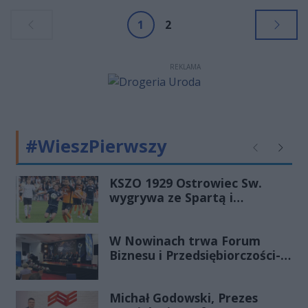
pracy oczami poszukujących
1
2
zatrudnienia” w 2022 r.
REKLAMA
#WieszPierwszy
Poprzednie
Następ
KSZO 1929 Ostrowiec Sw.
wygrywa ze Spartą i
zapewnia sobie grę w
barażach o 2 ligę
W Nowinach trwa Forum
Biznesu i Przedsiębiorczości-
transmisja LIVE
Michał Godowski, Prezes