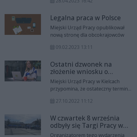
28.04.2023 16:42
Zbigniew Brzeziński.
Legalna praca w Polsce
Miejski Urząd Pracy opublikował
nową stronę dla obcokrajowców
09.02.2023 13:11
Ostatni dzwonek na
złożenie wniosku o
dofinansowanie do
Miejski Urząd Pracy w Kielcach
własnej działalności
przypomina, że ostateczny termin
gospodarczej
składania wniosków o
27.10.2022 11:12
dofinansowanie do podjęcia
działalności gospodarczej ze
W czwartek 8 września
środków PO WER mija 28
odbyły się Targi Pracy w
października. Maksymalna
Kielcach
wysokość dotacji to 30 000 zł, a
Organizatorem tego wydarzenia