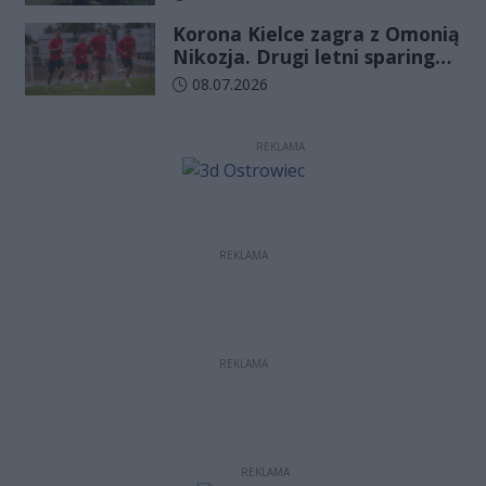
Korona Kielce zagra z Omonią
Nikozja. Drugi letni sparing
odbędzie się na EXBUD Arenie
Data dodania artykułu:
08.07.2026
REKLAMA
REKLAMA
REKLAMA
REKLAMA