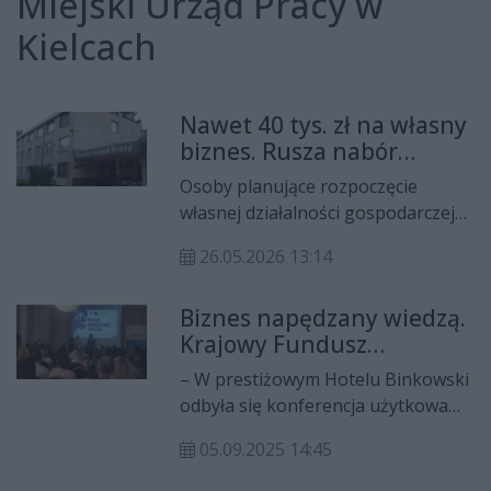
Miejski Urząd Pracy w
Kielcach
Nawet 40 tys. zł na własny
biznes. Rusza nabór
wniosków w Kielcach
Osoby planujące rozpoczęcie
własnej działalności gospodarczej
będą mogły ubiegać się o wsparcie
26.05.2026 13:14
finansowe z Miejskiego Urządu
Pracy w Kielcach. Urząd ogłosił
Biznes napędzany wiedzą.
nabór wniosków o jednorazowe
Krajowy Fundusz
środki na podjęcie działalności
Szkoleniowy i inne
gospodarczej. Maksymalna kwota
– W prestiżowym Hotelu Binkowski
możliwości dofinansowań
dofinansowania wynosi 40 tys. zł.
odbyła się konferencja użytkowa
rozwoju kadr, które
poświęcona rozwojowi kompetencji
oferuje Miejski Urząd
05.09.2025 14:45
zawodowych oraz możliwościom
Pracy w Kielcach
finansowania szkoleń. Wydarzenie,