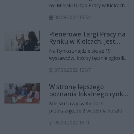
ubiegać się o nią mogą osoby
był Miejski Urząd Pracy w Kielcach.
bezrobotne z kategorii NEET do 29
Na rynku pojawiło się sporo ofert
roku życia z ustalonym
08.09.2022 15:54
pracy, ale i kursów doszkalających.
Indywidualnym Planem Działania.
Plenerowe Targi Pracy na
Rynku w Kielcach. Jest
ponad 2 800 ofert pracy
Na Rynku znajdzie się aż 19
wystawców, którzy łącznie zgłosili
175 miejsc pracy. Miejski Urząd
07.09.2022 12:57
Pracy w Kielcach dysponuje
ofertami na 578 miejsc, a
W stronę lepszego
Powiatowy Urząd Pracy przedstawi
poznania lokalnego rynku
112 ofert. Natomiast Wojewódzki
pracy. Zawarcie
Urząd Pracy w Kielcach
Miejski Urząd w Kielcach
porozumienia z Wyższą
zaprezentuje 2003 miejsca pracy w
przekazuje, że 2 września doszło do
Szkołą Administracji
sieci EURES. Zbiór propozycji miejsc
podpisania porozumienia z Wyższą
Publicznej na
zatrudnienia obejmuje zarówno
05.09.2022 15:10
Szkołą Administracji Publicznej na
prowadzenie badań
pracę w regionie jak i za granicą.
prowadzenie badań „Lokalny rynek