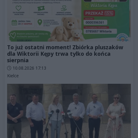
To już ostatni moment! Zbiórka pluszaków
dla Wiktorii Kępy trwa tylko do końca
sierpnia
Data dodania artykułu:
10.08.2026 17:13
Kategorie artykułu:
Kielce