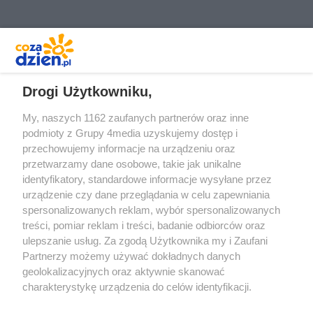
REKLAMA
Drogi Użytkowniku,
My, naszych 1162 zaufanych partnerów oraz inne
podmioty z Grupy 4media uzyskujemy dostęp i
przechowujemy informacje na urządzeniu oraz
przetwarzamy dane osobowe, takie jak unikalne
identyfikatory, standardowe informacje wysyłane przez
urządzenie czy dane przeglądania w celu zapewniania
spersonalizowanych reklam, wybór spersonalizowanych
treści, pomiar reklam i treści, badanie odbiorców oraz
Prywatność
Reklama
Redakcja
Praca Kielce
ulepszanie usług. Za zgodą Użytkownika my i Zaufani
Partnerzy możemy używać dokładnych danych
geolokalizacyjnych oraz aktywnie skanować
charakterystykę urządzenia do celów identyfikacji.
Ponieważ cenimy Twoją prywatność, prosimy o zgodę na
Szukaj