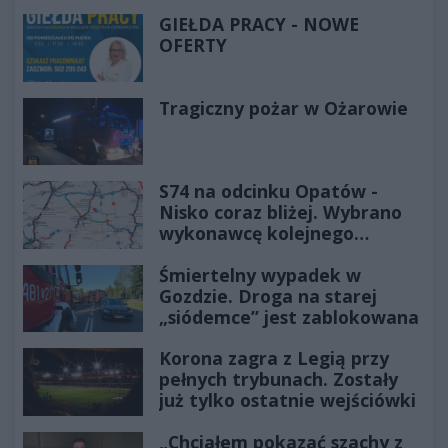
rodziny!
GIEŁDA PRACY - NOWE
OFERTY
Tragiczny pożar w Ożarowie
S74 na odcinku Opatów -
Nisko coraz bliżej. Wybrano
wykonawcę kolejnego
odcinka
Śmiertelny wypadek w
Gozdzie. Droga na starej
„siódemce” jest zablokowana
Korona zagra z Legią przy
pełnych trybunach. Zostały
już tylko ostatnie wejściówki
„Chciałem pokazać szachy z