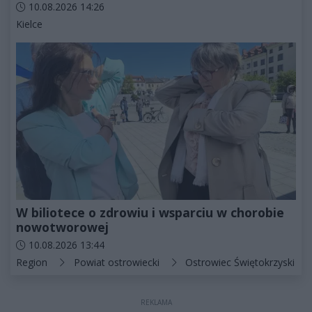
Data dodania artykułu:
10.08.2026 14:26
Kategorie artykułu:
Kielce
W biliotece o zdrowiu i wsparciu w chorobie
nowotworowej
Data dodania artykułu:
10.08.2026 13:44
Kategorie artykułu:
Region
Powiat ostrowiecki
Ostrowiec Świętokrzyski
REKLAMA