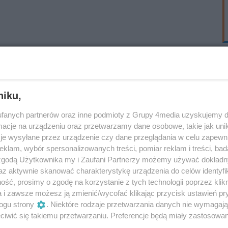
niku,
fanych partnerów oraz inne podmioty z Grupy 4media uzyskujemy d
cje na urządzeniu oraz przetwarzamy dane osobowe, takie jak unika
je wysyłane przez urządzenie czy dane przeglądania w celu zapewn
klam, wybór spersonalizowanych treści, pomiar reklam i treści, bad
 zgodą Użytkownika my i Zaufani Partnerzy możemy używać dokład
az aktywnie skanować charakterystykę urządzenia do celów identyfi
ść, prosimy o zgodę na korzystanie z tych technologii poprzez klikn
a i zawsze możesz ją zmienić/wycofać klikając przycisk ustawień pr
ogu strony
. Niektóre rodzaje przetwarzania danych nie wymagaj
iwić się takiemu przetwarzaniu. Preferencje będą miały zastosowania