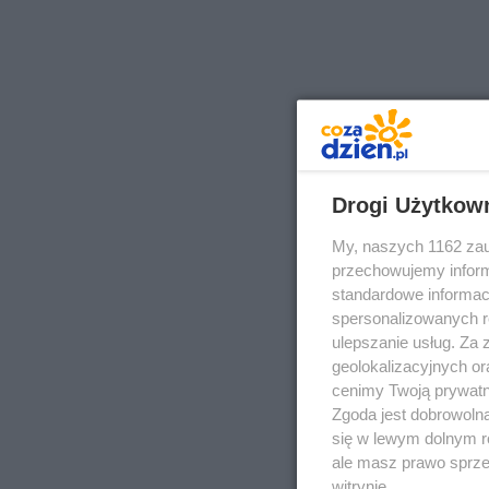
Drogi Użytkow
My, naszych 1162 zau
przechowujemy informa
standardowe informac
spersonalizowanych re
ulepszanie usług. Za
geolokalizacyjnych or
cenimy Twoją prywatno
Zgoda jest dobrowoln
się w lewym dolnym r
ale masz prawo sprzec
witrynie.