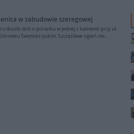
mienica w zabudowie szeregowej
 doszło dziś o poranku w jednej z kamienic przy ul.
strowcu Świętokrzyskim. Szczęśliwie ogień nie
nne domy, nikomu też nic się nie stało.