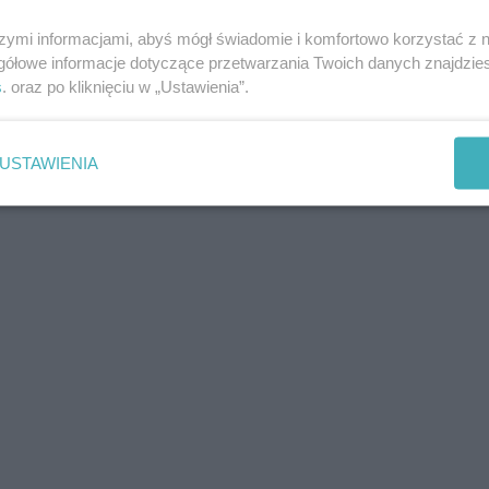
szymi informacjami, abyś mógł świadomie i komfortowo korzystać z
gółowe informacje dotyczące przetwarzania Twoich danych znajdzi
s
. oraz po kliknięciu w „Ustawienia”.
USTAWIENIA