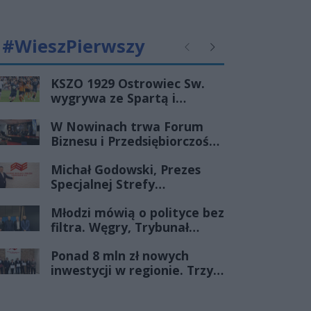
#WieszPierwszy
Poprzednie
Następne
KSZO 1929 Ostrowiec Sw.
wygrywa ze Spartą i
zapewnia sobie grę w
W Nowinach trwa Forum
barażach o 2 ligę
Biznesu i Przedsiębiorczości-
transmisja LIVE
Michał Godowski, Prezes
Specjalnej Strefy
Ekonomicznej
Młodzi mówią o polityce bez
„Starachowice”, gościem
filtra. Węgry, Trybunał
Porannej Rozmowy Radia
Konstytucyjny i pytanie, czy
Rekord Świętokrzyskie
Ponad 8 mln zł nowych
młode pokolenie naprawdę
inwestycji w regionie. Trzy
zmienia zasady gry
firmy ze wsparciem