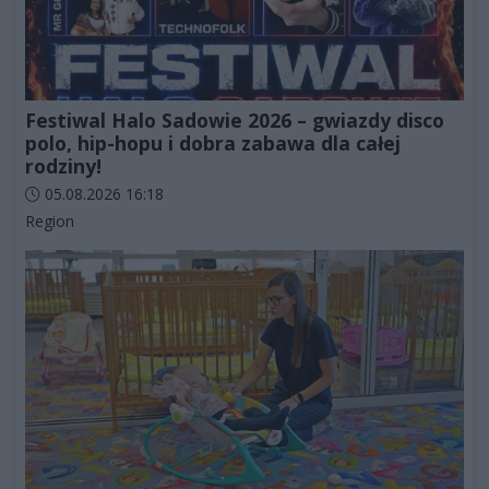
Festiwal Halo Sadowie 2026 – gwiazdy disco
polo, hip-hopu i dobra zabawa dla całej
rodziny!
Data dodania artykułu:
05.08.2026 16:18
Kategorie artykułu:
Region