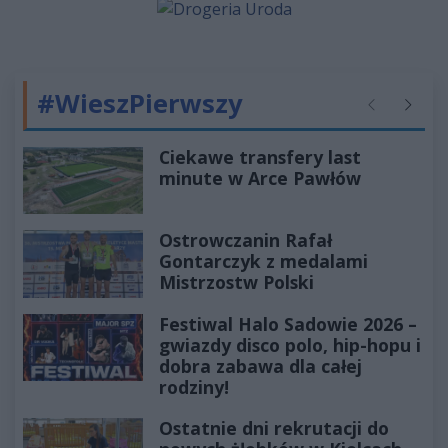
#WieszPierwszy
Poprzednie
Następ
Ciekawe transfery last
minute w Arce Pawłów
Ostrowczanin Rafał
Gontarczyk z medalami
Mistrzostw Polski
Festiwal Halo Sadowie 2026 –
gwiazdy disco polo, hip-hopu i
dobra zabawa dla całej
rodziny!
Ostatnie dni rekrutacji do