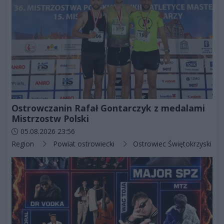
Ostrowczanin Rafał Gontarczyk z medalami
Mistrzostw Polski
Data dodania artykułu:
05.08.2026 23:56
Kategorie artykułu:
Region
Powiat ostrowiecki
Ostrowiec Świętokrzyski