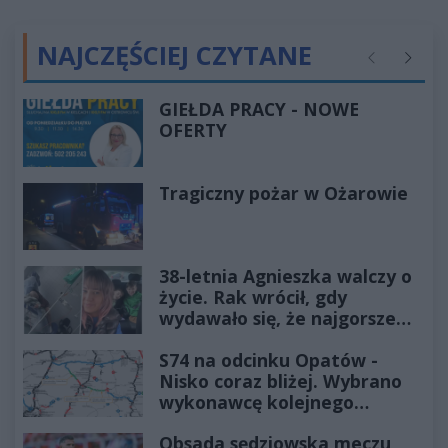
NAJCZĘŚCIEJ CZYTANE
Poprzednie
Następ
GIEŁDA PRACY - NOWE
OFERTY
Tragiczny pożar w Ożarowie
38-letnia Agnieszka walczy o
życie. Rak wrócił, gdy
wydawało się, że najgorsze
już minęło
S74 na odcinku Opatów -
Nisko coraz bliżej. Wybrano
wykonawcę kolejnego
odcinka
Obsada sędziowska meczu