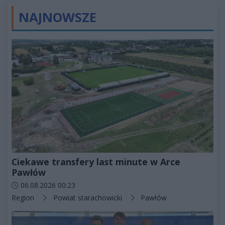
NAJNOWSZE
Ciekawe transfery last minute w Arce
Pawłów
Data dodania artykułu:
06.08.2026 00:23
Kategorie artykułu:
Region
Powiat starachowicki
Pawłów