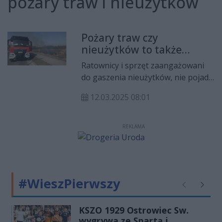
pożary traw i nieużytków
Pożary traw czy
nieużytków to także
zagrożenie dla innych
Ratownicy i sprzęt zaangażowani
działań straży
do gaszenia nieużytków, nie pojadą
do poważniejszych wezwań.
12.03.2025 08:01
REKLAMA
#WieszPierwszy
Poprzednie
Następ
KSZO 1929 Ostrowiec Sw.
wygrywa ze Spartą i