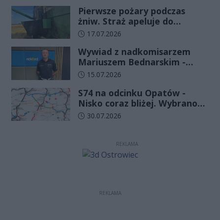
funkcjonariuszy złożyło
Pierwsze pożary podczas
ślubowanie
żniw. Straż apeluje do
rolników o ostrożność
Data dodania artykułu:
17.07.2026
Wywiad z nadkomisarzem
Mariuszem Bednarskim -
Wydział Ruchu Drogowego
Data dodania artykułu:
15.07.2026
Komendy Wojewódzkiej Policji
S74 na odcinku Opatów -
w Kielcach
Nisko coraz bliżej. Wybrano
wykonawcę kolejnego
Data dodania artykułu:
30.07.2026
odcinka
REKLAMA
REKLAMA