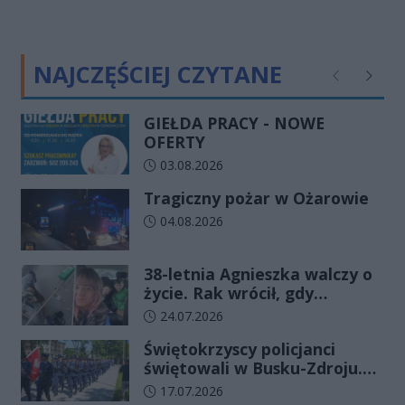
NAJCZĘŚCIEJ CZYTANE
Poprzednie
Następ
GIEŁDA PRACY - NOWE
OFERTY
Data dodania artykułu:
03.08.2026
Tragiczny pożar w Ożarowie
Data dodania artykułu:
04.08.2026
38-letnia Agnieszka walczy o
życie. Rak wrócił, gdy
wydawało się, że najgorsze
Data dodania artykułu:
24.07.2026
już minęło
Świętokrzyscy policjanci
świętowali w Busku-Zdroju.
Czterdziestu nowych
Data dodania artykułu:
17.07.2026