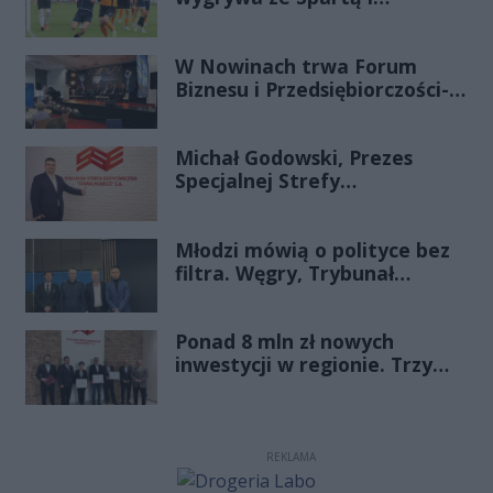
zapewnia sobie grę w
barażach o 2 ligę
W Nowinach trwa Forum
Biznesu i Przedsiębiorczości-
transmisja LIVE
Michał Godowski, Prezes
Specjalnej Strefy
Ekonomicznej
„Starachowice”, gościem
Młodzi mówią o polityce bez
Porannej Rozmowy Radia
filtra. Węgry, Trybunał
Rekord Świętokrzyskie
Konstytucyjny i pytanie, czy
młode pokolenie naprawdę
Ponad 8 mln zł nowych
zmienia zasady gry
inwestycji w regionie. Trzy
firmy ze wsparciem
REKLAMA