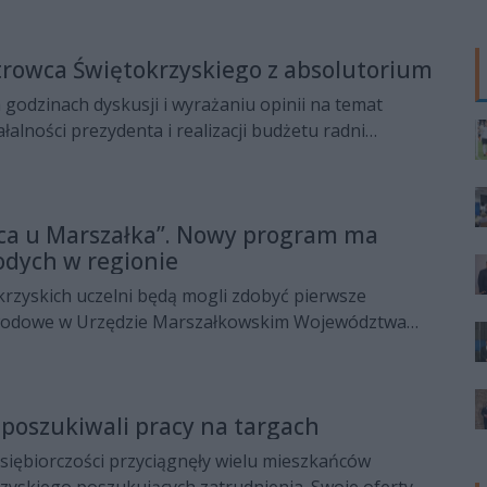
rowca Świętokrzyskiego z absolutorium
 godzinach dyskusji i wyrażaniu opinii na temat
łalności prezydenta i realizacji budżetu radni
 udzielili włodarzowi Ostrowca Świętokrzyskiego
absolutorium.
aca u Marszałka”. Nowy program ma
odych w regionie
krzyskich uczelni będą mogli zdobyć pierwsze
wodowe w Urzędzie Marszałkowskim Województwa
 Samorząd uruchamia program „Pierwsza Praca u
ach którego przygotowano 10 etatów dla młodych
ących karierę zawodową.
poszukiwali pracy na targach
dsiębiorczości przyciągnęły wielu mieszkańców
zyskiego poszukujących zatrudnienia. Swoje oferty