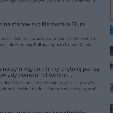
 z terenu miasta, ale i ościennych powiatów.
s na stanowisko Kierownika Biura
ne kierownicze stanowisko urzędnicze Kierownika
ydziale Promocji, Kultury i Sportu Urzędu Miasta
należy składać do 21 marca br. (włącznie).
 W naszym regionie firmy chętniej patrzą
ów z dyplomem Politechniki
ej
tudia techniczne i czy można je pogodzić z pracą? Jak
yplom kieleckiej uczelni i dlaczego warto się wybrać
Targi Edukacyjne? O plusach, minusach, oraz
iowania w Kielcach opowiadali w Radiu Rekord
iki Świętokrzyskiej: Adrian Resztak, Jakub Dąbrowski i
kujemy projektantów i architektów