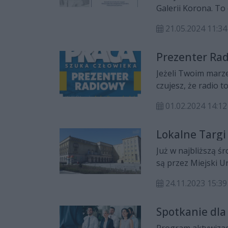
Galerii Korona. To
zatrudnienia.
21.05.2024 11:34
Prezenter Ra
Jeżeli Twoim marze
czujesz, że radio t
01.02.2024 14:12
Lokalne Targi
Już w najbliższą ś
są przez Miejski Ur
Za pracą oraz pora
24.11.2023 15:39
Wojewódzkim Domu 
Spotkanie dla
Program aktywizac