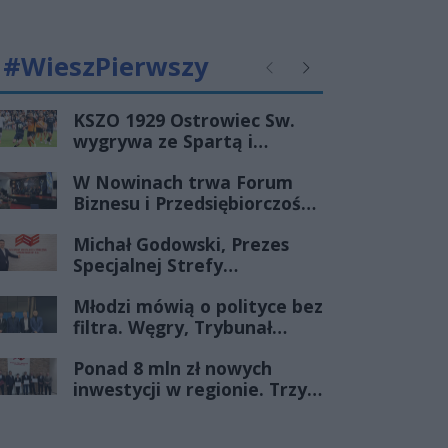
#WieszPierwszy
Poprzednie
Następne
KSZO 1929 Ostrowiec Sw.
wygrywa ze Spartą i
zapewnia sobie grę w
W Nowinach trwa Forum
barażach o 2 ligę
Biznesu i Przedsiębiorczości-
transmisja LIVE
Michał Godowski, Prezes
Specjalnej Strefy
Ekonomicznej
Młodzi mówią o polityce bez
„Starachowice”, gościem
filtra. Węgry, Trybunał
Porannej Rozmowy Radia
Konstytucyjny i pytanie, czy
Rekord Świętokrzyskie
Ponad 8 mln zł nowych
młode pokolenie naprawdę
inwestycji w regionie. Trzy
zmienia zasady gry
firmy ze wsparciem