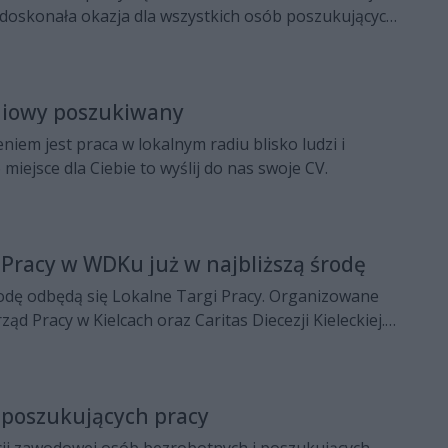
 doskonała okazja dla wszystkich osób poszukujących
diowy poszukiwany
niem jest praca w lokalnym radiu blisko ludzi i
o miejsce dla Ciebie to wyślij do nas swoje CV.
 Pracy w WDKu już w najbliższą środę
rodę odbędą się Lokalne Targi Pracy. Organizowane
ząd Pracy w Kielcach oraz Caritas Diecezji Kieleckiej.
dami będziemy mogli się rozejrzeć 29 listopada w
Kultury w Kielcach, w godzinach 10:00 – 13:00.
 poszukujących pracy
ji zawodowej osób bezrobotnych i poszukujących