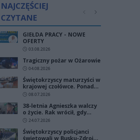
NAJCZĘŚCIEJ
CZYTANE
Poprzednie
Następne
GIEŁDA PRACY - NOWE
OFERTY
Data dodania artykułu:
03.08.2026
Tragiczny pożar w Ożarowie
Data dodania artykułu:
04.08.2026
Świętokrzyscy maturzyści w
krajowej czołówce. Ponad
83% zdało egzamin już w
Data dodania artykułu:
08.07.2026
pierwszym terminie
38-letnia Agnieszka walczy
o życie. Rak wrócił, gdy
wydawało się, że najgorsze
Data dodania artykułu:
24.07.2026
już minęło
Świętokrzyscy policjanci
świętowali w Busku-Zdroju.