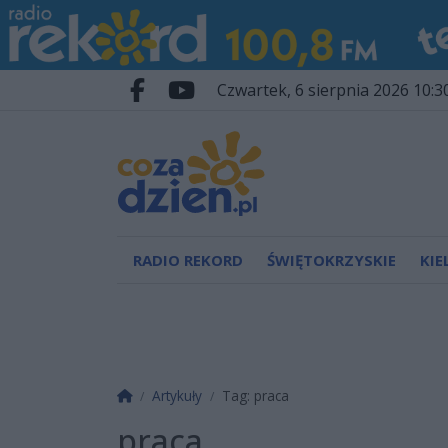
Przejdź do głównych treści
Przejdź do wyszukiwarki
Przejdź do głównego menu
czwartek, 6 sierpnia 2026 10:3
Facebook.com
Youtube.com
RADIO REKORD
ŚWIĘTOKRZYSKIE
KIE
Strona główna
Artykuły
Tag: praca
praca