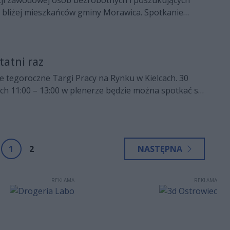
e bliżej mieszkańców gminy Morawica. Spotkanie
śnia o godz. 18.00.
tatni raz
e tegoroczne Targi Pracy na Rynku w Kielcach. 30
ch 11:00 – 13:00 w plenerze będzie można spotkać się
mi urzędów pracy, pracodawcami oraz innymi
dnieniem instytucjami.
1
2
NASTĘPNA
REKLAMA
REKLAMA