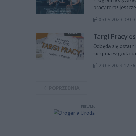
pracy teraz jeszcz
odbędzie się 8 wrze
05.09.2023 09:03
Targi Pracy os
Odbędą się ostatni
sierpnia w godzina
z przedstawiciela
29.08.2023 12:36
związanymi z zatru
POPRZEDNIA
REKLAMA