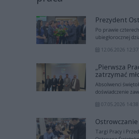
Prezydent Ost
Po prawie czterech
ubiegłorocznej dzia
większością głosów
12.06.2026 12:37
wotum zaufania i 
„Pierwsza Pr
zatrzymać mł
Absolwenci święto
doświadczenie za
Świętokrzyskiego.
07.05.2026 14:38
Marszałka”, w ram
ludzi rozpoczynaj
Ostrowczanie 
Targi Pracy i Prze
Ostrowca Świętokr