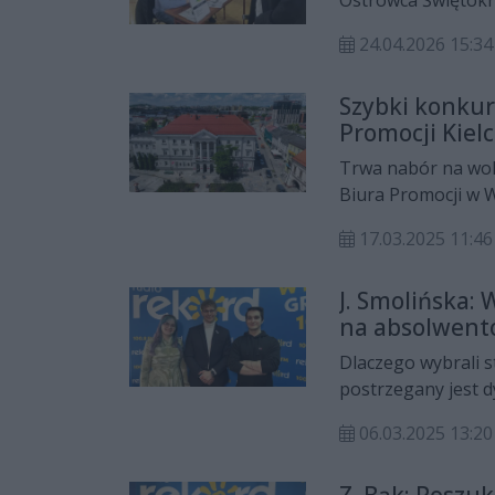
prezentowały firmy
24.04.2026 15:34
Szybki konkur
Promocji Kielc
Trwa nabór na wol
Biura Promocji w W
Kielce. Dokumenty 
17.03.2025 11:46
J. Smolińska:
na absolwent
Świętokrzyski
Dlaczego wybrali s
postrzegany jest d
na Świętokrzyskie 
06.03.2025 13:20
atrakcyjności stud
studenci Politechn
Z. Bąk: Poszu
Julia Smolińska.