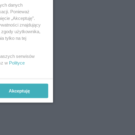
nych danych
kacji. Ponieważ
ięcie „Akceptuję”.
ywatności znajdujący
ą zgody użytkownika,
 tylko na tej
 naszych serwisów
esz w
Polityce
Akceptuję