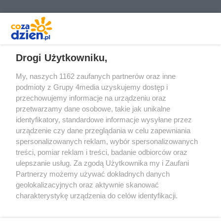
REKLAMA
Drogi Użytkowniku,
My, naszych 1162 zaufanych partnerów oraz inne
podmioty z Grupy 4media uzyskujemy dostęp i
przechowujemy informacje na urządzeniu oraz
przetwarzamy dane osobowe, takie jak unikalne
identyfikatory, standardowe informacje wysyłane przez
urządzenie czy dane przeglądania w celu zapewniania
spersonalizowanych reklam, wybór spersonalizowanych
treści, pomiar reklam i treści, badanie odbiorców oraz
Prywatność
Reklama
Redakcja
Praca Kielce
ulepszanie usług. Za zgodą Użytkownika my i Zaufani
Partnerzy możemy używać dokładnych danych
geolokalizacyjnych oraz aktywnie skanować
charakterystykę urządzenia do celów identyfikacji.
Ponieważ cenimy Twoją prywatność, prosimy o zgodę na
Szukaj
korzystanie z tych technologii poprzez kliknięcie