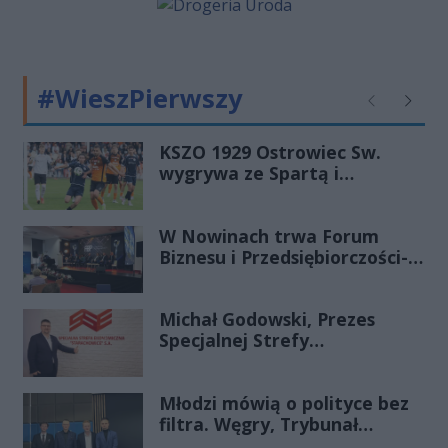
specjalności. Ma jeszcze miejsca na
ten rok.
#WieszPierwszy
Poprzednie
Następ
KSZO 1929 Ostrowiec Sw.
wygrywa ze Spartą i
zapewnia sobie grę w
barażach o 2 ligę
W Nowinach trwa Forum
Biznesu i Przedsiębiorczości-
transmisja LIVE
Michał Godowski, Prezes
Specjalnej Strefy
Ekonomicznej
„Starachowice”, gościem
Młodzi mówią o polityce bez
Porannej Rozmowy Radia
filtra. Węgry, Trybunał
Rekord Świętokrzyskie
Konstytucyjny i pytanie, czy