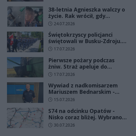
38-letnia Agnieszka walczy o
życie. Rak wrócił, gdy
wydawało się, że najgorsze
Data dodania artykułu:
24.07.2026
już minęło
Świętokrzyscy policjanci
świętowali w Busku-Zdroju.
Czterdziestu nowych
Data dodania artykułu:
17.07.2026
funkcjonariuszy złożyło
Pierwsze pożary podczas
ślubowanie
żniw. Straż apeluje do
rolników o ostrożność
Data dodania artykułu:
17.07.2026
Wywiad z nadkomisarzem
Mariuszem Bednarskim -
Wydział Ruchu Drogowego
Data dodania artykułu:
15.07.2026
Komendy Wojewódzkiej Policji
S74 na odcinku Opatów -
w Kielcach
Nisko coraz bliżej. Wybrano
wykonawcę kolejnego
Data dodania artykułu:
30.07.2026
odcinka