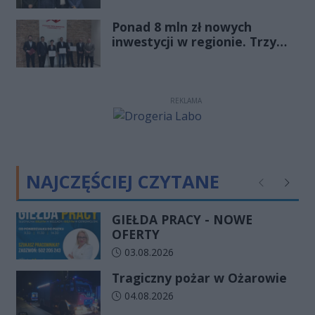
młode pokolenie naprawdę
Ponad 8 mln zł nowych
zmienia zasady gry
inwestycji w regionie. Trzy
firmy ze wsparciem
REKLAMA
NAJCZĘŚCIEJ CZYTANE
Poprzednie
Następ
GIEŁDA PRACY - NOWE
OFERTY
Data dodania artykułu:
03.08.2026
Tragiczny pożar w Ożarowie
Data dodania artykułu:
04.08.2026