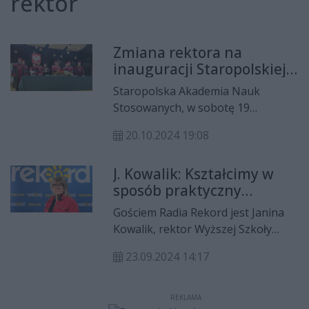
rektor
Zmiana rektora na
inauguracji Staropolskiej
Akademii Nauk
Staropolska Akademia Nauk
Stosowanych
Stosowanych, w sobotę 19
października miała swoją
20.10.2024 19:08
inaugurację. Podczas uroczystości
ogłoszono zmianę rektora. Na tę
J. Kowalik: Kształcimy w
funkcję powrócił dr Jan Telus.
sposób praktyczny
Odbyła się też immatrykulacja
wsłuchani w to, co mówią
studentów pierwszego roku. Poza
Gościem Radia Rekord jest Janina
nasi studenci
tym wręczone zostały nagrody
Kowalik, rektor Wyższej Szkoły
państwowe dla nauczycieli uczelni.
Administracji Publicznej w Kielcach.
23.09.2024 14:17
Uczelnia wyróżnia się tym, że
stawia na edukację w obrębie
jednego kierunku, ale różnych
REKLAMA