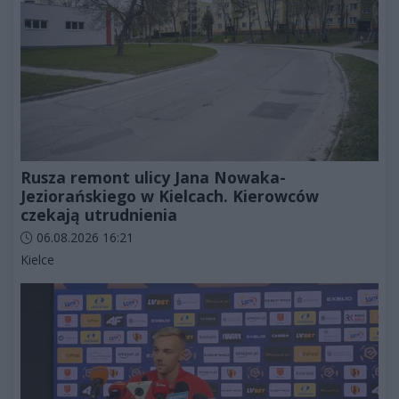
Rusza remont ulicy Jana Nowaka-
Jeziorańskiego w Kielcach. Kierowców
czekają utrudnienia
Data dodania artykułu:
06.08.2026 16:21
Kategorie artykułu:
Kielce