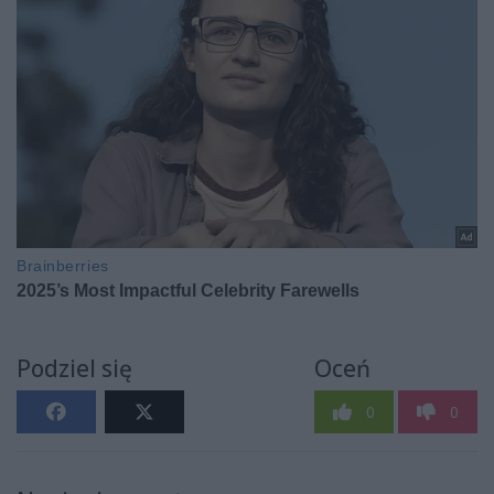
Podziel się
Oceń
0
0