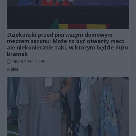
Dziekoński przed pierwszym domowym
meczem sezonu: Może to być otwarty mecz,
ale niekoniecznie taki, w którym będzie dużo
bramek
Data dodania artykułu:
06.08.2026 15:39
Kategorie artykułu:
Kielce