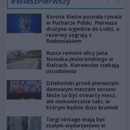
#WieszPierwszy
Poprzednie
Następ
Korona Kielce poznała rywala
w Pucharze Polski. Pierwsza
drużyna wyjedzie do Łodzi, a
rezerwy zagrają z
Radomiakiem
Rusza remont ulicy Jana
Nowaka-Jeziorańskiego w
Kielcach. Kierowców czekają
utrudnienia
Dziekoński przed pierwszym
domowym meczem sezonu:
Może to być otwarty mecz,
ale niekoniecznie taki, w
którym będzie dużo bramek
Targi vintage mają być
stałym wydarzeniem w