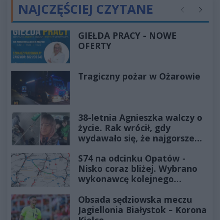
NAJCZĘŚCIEJ CZYTANE
Poprzednie
Następ
GIEŁDA PRACY - NOWE
OFERTY
Tragiczny pożar w Ożarowie
38-letnia Agnieszka walczy o
życie. Rak wrócił, gdy
wydawało się, że najgorsze
już minęło
S74 na odcinku Opatów -
Nisko coraz bliżej. Wybrano
wykonawcę kolejnego
odcinka
Obsada sędziowska meczu
Jagiellonia Białystok – Korona
Kielce