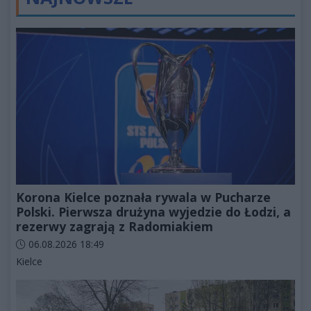
Korona Kielce poznała rywala w Pucharze
Polski. Pierwsza drużyna wyjedzie do Łodzi, a
rezerwy zagrają z Radomiakiem
Data dodania artykułu:
06.08.2026 18:49
Kategorie artykułu:
Kielce