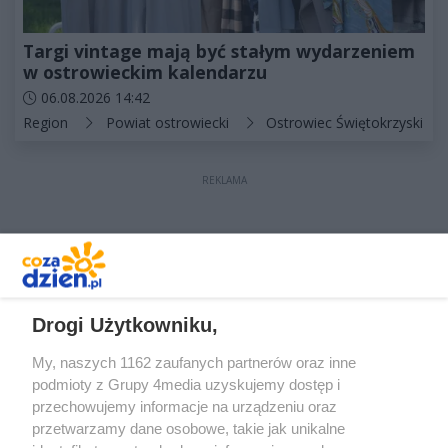
Targi vintage mają być stałym wydarzeniem
w ostrowieckim kalendarzu
Data dodania artykułu:
06.08.2026 14:42
Kategorie artykułu:
Region
Powiat ostrowiecki
Ostrowiec Świętokrzyski
REKLAMA
REKLAMA
Drogi Użytkowniku,
My, naszych 1162 zaufanych partnerów oraz inne
podmioty z Grupy 4media uzyskujemy dostęp i
przechowujemy informacje na urządzeniu oraz
przetwarzamy dane osobowe, takie jak unikalne