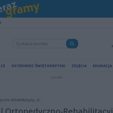
0
LCE
OSTROWIEC ŚWIĘTOKRZYSKI
ZDJĘCIA
EDUKACJA
REKLAMA
yczno-Rehabilitacyjny „G...
al Ortopedyczno-Rehabilitacy