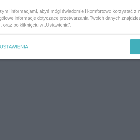
szymi informacjami, abyś mógł świadomie i komfortowo korzystać z
gółowe informacje dotyczące przetwarzania Twoich danych znajdzi
s
. oraz po kliknięciu w „Ustawienia”.
USTAWIENIA