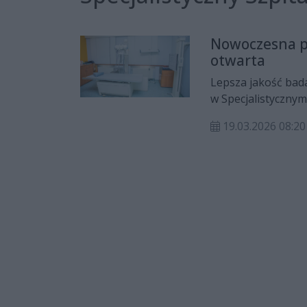
Nowoczesna pr
otwarta
Lepsza jakość bada
w Specjalistyczny
Busku-Zdroju uru
19.03.2026 08:20
krok w rozwoju in