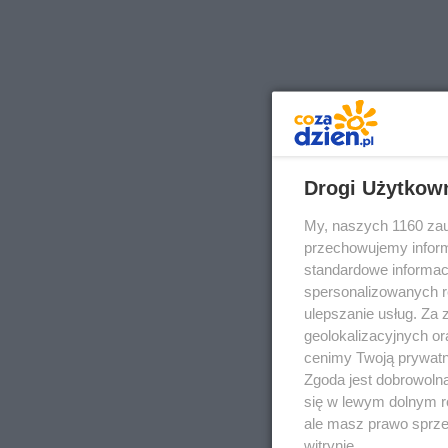
Drogi Użytkow
My, naszych 1160 zau
przechowujemy informa
standardowe informac
spersonalizowanych re
ulepszanie usług. Za
geolokalizacyjnych or
cenimy Twoją prywatno
Zgoda jest dobrowoln
się w lewym dolnym r
ale masz prawo sprzec
witrynie.