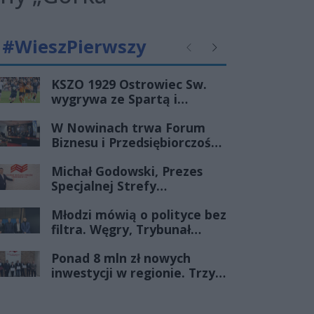
#WieszPierwszy
Poprzednie
Następne
KSZO 1929 Ostrowiec Sw.
wygrywa ze Spartą i
zapewnia sobie grę w
W Nowinach trwa Forum
barażach o 2 ligę
Biznesu i Przedsiębiorczości-
transmisja LIVE
Michał Godowski, Prezes
Specjalnej Strefy
Ekonomicznej
Młodzi mówią o polityce bez
„Starachowice”, gościem
filtra. Węgry, Trybunał
Porannej Rozmowy Radia
Konstytucyjny i pytanie, czy
Rekord Świętokrzyskie
Ponad 8 mln zł nowych
młode pokolenie naprawdę
inwestycji w regionie. Trzy
zmienia zasady gry
firmy ze wsparciem