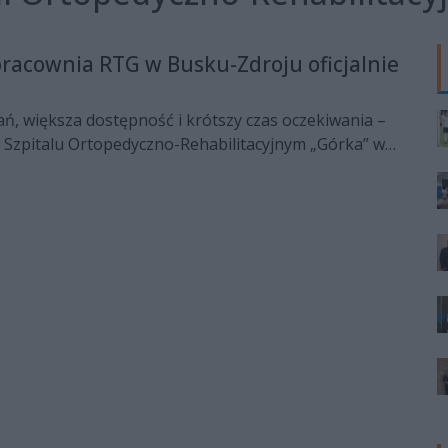
acownia RTG w Busku-Zdroju oficjalnie
ń, większa dostępność i krótszy czas oczekiwania –
m Szpitalu Ortopedyczno-Rehabilitacyjnym „Górka” w
chomiono nowoczesną pracownię RTG. To kolejny
frastruktury medycznej regionu świętokrzyskiego.