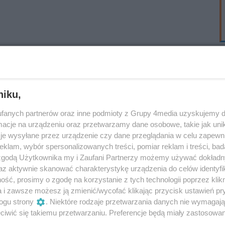
niku,
fanych partnerów oraz inne podmioty z Grupy 4media uzyskujemy d
cje na urządzeniu oraz przetwarzamy dane osobowe, takie jak unika
je wysyłane przez urządzenie czy dane przeglądania w celu zapewn
klam, wybór spersonalizowanych treści, pomiar reklam i treści, bad
 zgodą Użytkownika my i Zaufani Partnerzy możemy używać dokład
az aktywnie skanować charakterystykę urządzenia do celów identyfi
ść, prosimy o zgodę na korzystanie z tych technologii poprzez klikn
a i zawsze możesz ją zmienić/wycofać klikając przycisk ustawień pr
ogu strony
. Niektóre rodzaje przetwarzania danych nie wymagaj
iwić się takiemu przetwarzaniu. Preferencje będą miały zastosowania