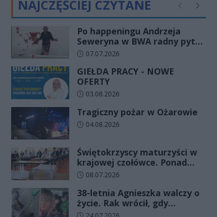
NAJCZĘŚCIEJ CZYTANE
Poprzednie
Następ
Po happeningu Andrzeja
Seweryna w BWA radny pyta
o koszty festiwalu. Instytucje
Data dodania artykułu:
07.07.2026
odpowiadają
GIEŁDA PRACY - NOWE
OFERTY
Data dodania artykułu:
03.08.2026
Tragiczny pożar w Ożarowie
Data dodania artykułu:
04.08.2026
Świętokrzyscy maturzyści w
krajowej czołówce. Ponad
83% zdało egzamin już w
Data dodania artykułu:
08.07.2026
pierwszym terminie
38-letnia Agnieszka walczy o
życie. Rak wrócił, gdy
wydawało się, że najgorsze
Data dodania artykułu:
24.07.2026