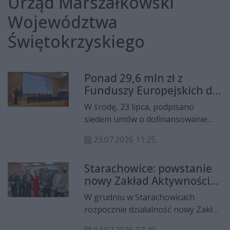
Urząd Marszałkowski
Województwa
Świętokrzyskiego
Ponad 29,6 mln zł z
Funduszy Europejskich dla
Świętokrzyskiego.
W środę, 23 lipca, podpisano
Podpisano siedem umów
siedem umów o dofinansowanie
na nowe inwestycje
projektów realizowanych w ramach
23.07.2026 11:25
programu Fundusze Europejskie
dla Świętokrzyskiego 2021–2027.
Starachowice: powstanie
Do samorządów z regionu trafi
nowy Zakład Aktywności
ponad 29,6 mln zł z Unii
Zawodowej „Fabryka
Europejskiej i budżetu państwa na
W grudniu w Starachowicach
Smaku”
inwestycje związane z poprawą
rozpocznie działalność nowy Zakład
efektywności energetycznej,
Aktywności Zawodowej „Fabryka