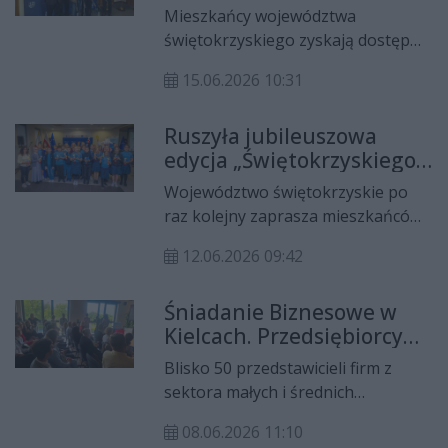
system Time4BUS
projektu „Zdrowie+”, który
Mieszkańcy województwa
otrzymał ponad 230 tys. zł
świętokrzyskiego zyskają dostęp
dofinansowania z Europejskiego
do nowoczesnego systemu
Funduszu Społecznego.
15.06.2026 10:31
informacji pasażerskiej. Urząd
Marszałkowski Województwa
Ruszyła jubileuszowa
Świętokrzyskiego wdraża aplikację
edycja „Świętokrzyskiego
Time4BUS, która umożliwi
Podróżnika
śledzenie autobusów i pociągów w
Województwo świętokrzyskie po
Europejskiego”. Do
czasie rzeczywistym oraz ułatwi
raz kolejny zaprasza mieszkańców i
odkrycia 32 wyjątkowe
planowanie podróży po regionie.
turystów do aktywnego
atrakcje regionu
12.06.2026 09:42
poznawania regionu. Na
Politechnice Świętokrzyskiej
Śniadanie Biznesowe w
oficjalnie zainaugurowano
Kielcach. Przedsiębiorcy
tegoroczną edycję paszportu
rozmawiali o komunikacji i
turystycznego „Świętokrzyski
Blisko 50 przedstawicieli firm z
budowaniu marki
Podróżnik Europejski” – popularnej
sektora małych i średnich
wakacyjnej akcji promującej
przedsiębiorstw, dużych
najciekawsze miejsca rozwijające
08.06.2026 11:10
przedsiębiorstw oraz jednostek