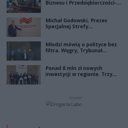
Biznesu i Przedsiębiorczości-
transmisja LIVE
Michał Godowski, Prezes
Specjalnej Strefy
Ekonomicznej
„Starachowice”, gościem
Młodzi mówią o polityce bez
Porannej Rozmowy Radia
filtra. Węgry, Trybunał
Rekord Świętokrzyskie
Konstytucyjny i pytanie, czy
młode pokolenie naprawdę
Ponad 8 mln zł nowych
zmienia zasady gry
inwestycji w regionie. Trzy
firmy ze wsparciem
REKLAMA