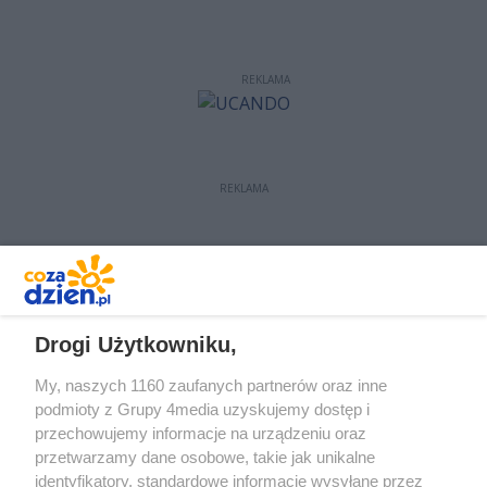
REKLAMA
REKLAMA
REKLAMA
Drogi Użytkowniku,
My, naszych 1160 zaufanych partnerów oraz inne
podmioty z Grupy 4media uzyskujemy dostęp i
przechowujemy informacje na urządzeniu oraz
przetwarzamy dane osobowe, takie jak unikalne
identyfikatory, standardowe informacje wysyłane przez