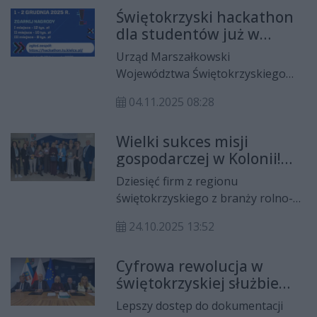
Marszałkowski Województwa
przedstawicieli placówek
Świętokrzyski hackathon
Świętokrzyskiego.
medycznych.
dla studentów już w
grudniu!
Urząd Marszałkowski
Województwa Świętokrzyskiego
zaprasza studentów regionalnych
04.11.2025 08:28
uczelni do udziału w wyjątkowym
wydarzeniu – Hack4Defence
Wielki sukces misji
Świętokrzyskie, które odbędzie się
gospodarczej w Kolonii!
1–2 grudnia 2025 roku na
ANUGA 2025 zaowocuje
Politechnice Świętokrzyskiej w
Dziesięć firm z regionu
pierwszymi kontraktami
Kielcach.
świętokrzyskiego z branży rolno-
dla świętokrzyskich firm!
spożywczej z sukcesem
24.10.2025 13:52
zaprezentowało swoje produkty na
Międzynarodowych Targach
Cyfrowa rewolucja w
Spożywczych ANUGA 2025 w
świętokrzyskiej służbie
Kolonii. Podczas dzisiejszego
zdrowia. Ponad 93 miliony
spotkania podsumowującego,
Lepszy dostęp do dokumentacji