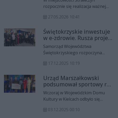
W miejscowości Strawczyn
Kielcach Aleksandra Marcinkowska
rozpocznie się realizacja ważnej
ogłosiły uruchomienie programu
inwestycji drogowej, której celem
„Pierwsza praca w WUP”.
27.05.2026 10:41
jest poprawa bezpieczeństwa
pieszych oraz usprawnienie
Świętokrzyskie inwestuje
komunikacji wzdłuż drogi
w e-zdrowie. Rusza projekt
wojewódzkiej nr 748. Projekt
InPlaMed-II
obejmuje budowę chodnika przy ul.
Samorząd Województwa
Żeromskiego oraz szereg prac
Świętokrzyskiego rozpoczyna
towarzyszących związanych z
realizację drugiego etapu projektu
modernizacją infrastruktury
17.12.2025 10:19
"Informatyzacja Placówek
drogowej.
Medycznych Województwa
Urząd Marszałkowski
Świętokrzyskiego – II" (InPlaMed-
podsumował sportowy rok
II). Decyzja o dofinansowaniu
w regionie
została przekazana podczas
Wczoraj w Wojewódzkim Domu
konferencji w Urzędzie
Kultury w Kielcach odbyło się
Marszałkowskim z udziałem
Podsumowanie Sportowego Roku
marszałek Renaty Janik, członków
03.12.2025 00:10
2025. Organizatorem Gali był Urząd
Zarządu Województwa oraz