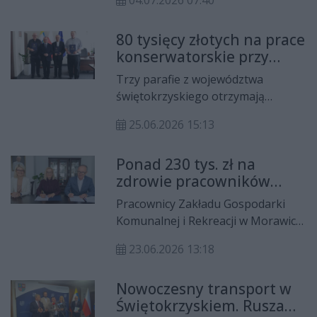
modernizacją infrastruktury
04.07.2026 07:40
Smaku”, który zapewni 17 miejsc
wodociągowej, rozwojem
pracy dla osób z
transportu publicznego oraz
80 tysięcy złotych na prace
niepełnosprawnościami. Inwestycja
rewitalizacją miast.
konserwatorskie przy
realizowana jest w ramach
zabytkach w regionie
współpracy samorządu
Trzy parafie z województwa
świętokrzyskim
województwa świętokrzyskiego i
świętokrzyskiego otrzymają
Gminy Starachowice przy wsparciu
wsparcie finansowe na realizację
Państwowego Funduszu
25.06.2026 15:13
prac konserwatorskich,
Rehabilitacji Osób
restauratorskich i budowlanych
Niepełnosprawnych.
Ponad 230 tys. zł na
przy obiektach wpisanych do
zdrowie pracowników
rejestru zabytków. Łączna wartość
ZGKiR w Morawicy
przyznanych dotacji wynosi 80 tys.
Pracownicy Zakładu Gospodarki
zł.
Komunalnej i Rekreacji w Morawicy
skorzystają z kompleksowego
23.06.2026 13:18
programu profilaktyki zdrowotnej.
W Urzędzie Marszałkowskim
Nowoczesny transport w
Województwa Świętokrzyskiego
Świętokrzyskiem. Rusza
podpisano umowę na realizację