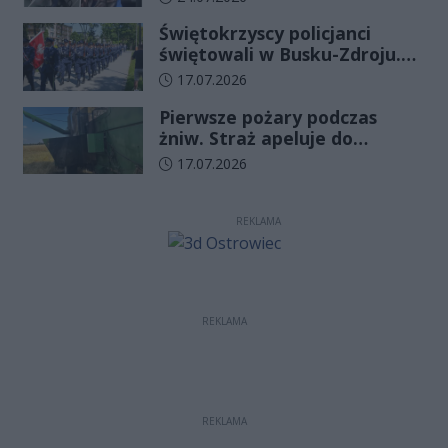
już minęło
Świętokrzyscy policjanci
świętowali w Busku-Zdroju.
Czterdziestu nowych
Data dodania artykułu:
17.07.2026
funkcjonariuszy złożyło
Pierwsze pożary podczas
ślubowanie
żniw. Straż apeluje do
rolników o ostrożność
Data dodania artykułu:
17.07.2026
REKLAMA
REKLAMA
REKLAMA