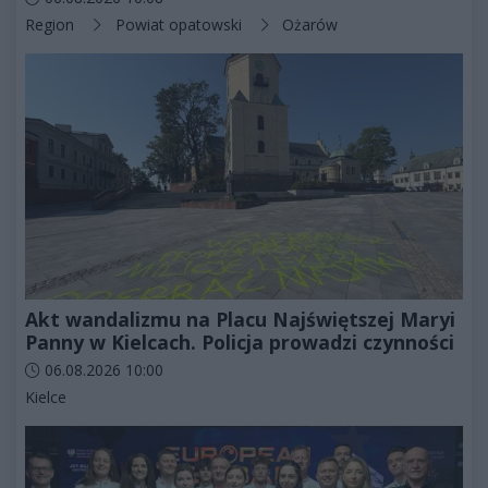
Kategorie artykułu:
Region
Powiat opatowski
Ożarów
Akt wandalizmu na Placu Najświętszej Maryi
Panny w Kielcach. Policja prowadzi czynności
Data dodania artykułu:
06.08.2026 10:00
Kategorie artykułu:
Kielce