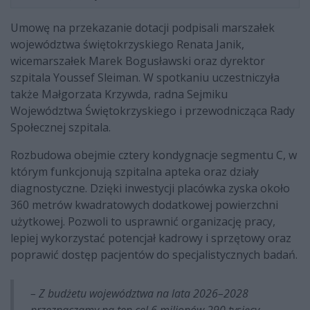
Umowę na przekazanie dotacji podpisali marszałek
województwa świętokrzyskiego Renata Janik,
wicemarszałek Marek Bogusławski oraz dyrektor
szpitala Youssef Sleiman. W spotkaniu uczestniczyła
także Małgorzata Krzywda, radna Sejmiku
Województwa Świętokrzyskiego i przewodnicząca Rady
Społecznej szpitala.
Rozbudowa obejmie cztery kondygnacje segmentu C, w
którym funkcjonują szpitalna apteka oraz działy
diagnostyczne. Dzięki inwestycji placówka zyska około
360 metrów kwadratowych dodatkowej powierzchni
użytkowej. Pozwoli to usprawnić organizację pracy,
lepiej wykorzystać potencjał kadrowy i sprzętowy oraz
poprawić dostęp pacjentów do specjalistycznych badań.
– Z budżetu województwa na lata 2026–2028
przeznaczamy na ten cel 6 milionów 290 tysięcy