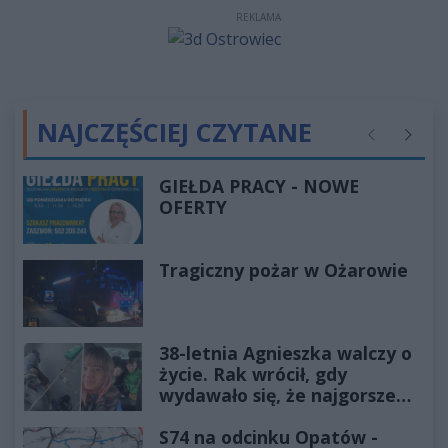
REKLAMA
NAJCZĘŚCIEJ CZYTANE
Poprzednie
Następ
GIEŁDA PRACY - NOWE
OFERTY
Tragiczny pożar w Ożarowie
38-letnia Agnieszka walczy o
życie. Rak wrócił, gdy
wydawało się, że najgorsze
już minęło
S74 na odcinku Opatów -