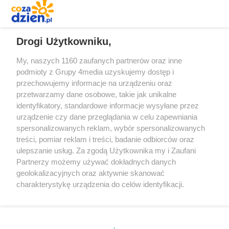
REKLAMA
Drogi Użytkowniku,
My, naszych 1160 zaufanych partnerów oraz inne
podmioty z Grupy 4media uzyskujemy dostęp i
przechowujemy informacje na urządzeniu oraz
przetwarzamy dane osobowe, takie jak unikalne
identyfikatory, standardowe informacje wysyłane przez
urządzenie czy dane przeglądania w celu zapewniania
spersonalizowanych reklam, wybór spersonalizowanych
treści, pomiar reklam i treści, badanie odbiorców oraz
Prywatność
Reklama
Redakcja
Praca Kielce
ulepszanie usług. Za zgodą Użytkownika my i Zaufani
Partnerzy możemy używać dokładnych danych
geolokalizacyjnych oraz aktywnie skanować
charakterystykę urządzenia do celów identyfikacji.
Ponieważ cenimy Twoją prywatność, prosimy o zgodę na
Szukaj
korzystanie z tych technologii poprzez kliknięcie
„Akceptuję”. Zgoda jest dobrowolna i zawsze możesz ją
zmienić/wycofać klikając przycisk ustawień prywatności