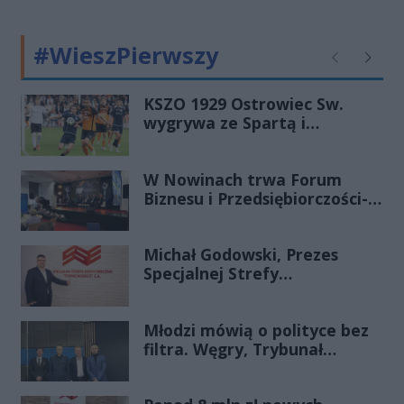
lecznicze szpitala, szczególnie w
obszarze onkologii.
#WieszPierwszy
Poprzednie
Następ
KSZO 1929 Ostrowiec Sw.
wygrywa ze Spartą i
zapewnia sobie grę w
barażach o 2 ligę
W Nowinach trwa Forum
Biznesu i Przedsiębiorczości-
transmisja LIVE
Michał Godowski, Prezes
Specjalnej Strefy
Ekonomicznej
„Starachowice”, gościem
Młodzi mówią o polityce bez
Porannej Rozmowy Radia
filtra. Węgry, Trybunał
Rekord Świętokrzyskie
Konstytucyjny i pytanie, czy
młode pokolenie naprawdę