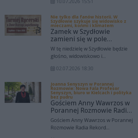
pracy oddziału oraz zwiększyć
10.07.2026 15:51
lipcu mobilny gabinet
dostępność specjalistycznych
diagnostyczny Cytomammobus
konsultacji dla pacjentek
Nie tylko dla fanów historii. W
odwiedzi kilkanaście miejscowości
Szydłowie szykuje się widowisko z
wymagających diagnostyki i
województwa świętokrzyskiego,
mieczami, końmi i klimatem
Zamek w Szydłowie
leczenia operacyjnego.
umożliwiając kobietom wykonanie
zamieni się w pole
bezpłatnych badań profilaktycznych
rycerskich emocji. To
blisko domu.
W tę niedzielę w Szydłowie będzie
wydarzenie dla całych
głośno, widowiskowo i
rodzin
zdecydowanie niecodziennie.
02.07.2026 18:30
Zamiast spokojnego spaceru po
zamkowym dziedzińcu – szczęk
Joanna Senyszyn w Porannej
mieczy, tętent koni, pojedynki
Rozmowie: Nowa Fala Profesor
rycerskie i klimat średniowiecza,
Senyszyn, biuro w Kielcach i polityka
bez pudru
który w tym miejscu robi robotę
Gościem Anny Wawrzos w
lepiej niż najlepsza scenografia.
Porannej Rozmowie Radia
Rekord Świętokrzyskie
Gościem Anny Wawrzos w Porannej
była prof. Joanna Senyszyn
Rozmowie Radia Rekord
- była europosłanka, była
Świętokrzyskie była prof. Joanna