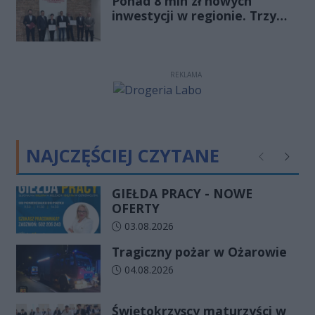
Ponad 8 mln zł nowych
zmienia zasady gry
inwestycji w regionie. Trzy
firmy ze wsparciem
REKLAMA
NAJCZĘŚCIEJ CZYTANE
Poprzednie
Następ
GIEŁDA PRACY - NOWE
OFERTY
Data dodania artykułu:
03.08.2026
Tragiczny pożar w Ożarowie
Data dodania artykułu:
04.08.2026
Świętokrzyscy maturzyści w