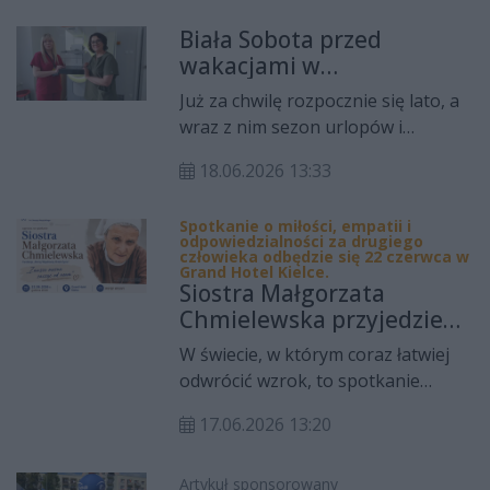
dla osób, które chcą rozpocząć
Biała Sobota przed
samodzielne prowadzenie
wakacjami w
gospodarstwa rolnego lub
Świętokrzyskim Centrum
prowadzą je nie dłużej niż 24
Już za chwilę rozpocznie się lato, a
Onkologii. Bezpłatne
miesiące. Premia może wynieść 200
wraz z nim sezon urlopów i
badania i edukacja
tysięcy złotych, a w przypadku
wakacyjnego wypoczynku. Zanim
zdrowotna
produkcji zwierzęcej nawet 300
18.06.2026 13:33
jednak mieszkańcy regionu
tysięcy złotych.
wyruszą na zasłużony odpoczynek,
Spotkanie o miłości, empatii i
warto zadbać o zdrowie. Z takiego
odpowiedzialności za drugiego
założenia wychodzi Świętokrzyskie
człowieka odbędzie się 22 czerwca w
Grand Hotel Kielce.
Centrum Onkologii, które zaprasza
Siostra Małgorzata
na „Białą Sobotę przed wakacjami”.
Chmielewska przyjedzie
Akcja odbędzie się 20 czerwca w
do Kielc. „Nie bądźmy
W świecie, w którym coraz łatwiej
godzinach od 9.00 do 14.00.
obojętni”
odwrócić wzrok, to spotkanie
będzie mocnym przypomnieniem,
17.06.2026 13:20
że człowieczeństwo nie polega na
pięknych deklaracjach, ale na
konkretnym działaniu. Siostra
Artykuł sponsorowany