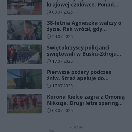
krajowej czołówce. Ponad
83% zdało egzamin już w
Data dodania artykułu:
08.07.2026
pierwszym terminie
38-letnia Agnieszka walczy o
życie. Rak wrócił, gdy
wydawało się, że najgorsze
Data dodania artykułu:
24.07.2026
już minęło
Świętokrzyscy policjanci
świętowali w Busku-Zdroju.
Czterdziestu nowych
Data dodania artykułu:
17.07.2026
funkcjonariuszy złożyło
Pierwsze pożary podczas
ślubowanie
żniw. Straż apeluje do
rolników o ostrożność
Data dodania artykułu:
17.07.2026
Korona Kielce zagra z Omonią
Nikozja. Drugi letni sparing
odbędzie się na EXBUD Arenie
Data dodania artykułu:
08.07.2026
REKLAMA