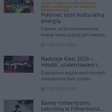
Od Dni Połańca po Eko Kulturę.
Małgorzata Chmielewska, jedna z
Miasto pokazuje, jak budować
lokalną energię
najważniejszych postaci polskiego
Połaniec tętni kulturalną
ruchu charytatywnego, przyjedzie
energią
do Kielc, by mówić o miłości,
Połaniec od lat konsekwentnie
empatii, solidarności i
buduje swoją pozycję jako miejsca,
odpowiedzialności za tych, których
w którym kultura odgrywa ważną
codzienność zbyt często rozgrywa
17.06.2026 13:02
rolę w życiu lokalnej społeczności.
się poza zasięgiem naszej uwagi.
Sercem tych działań jest Centrum
Nadzieje Kielc 2026 –
Kultury i Sztuki w Połańcu –
młodzi, utalentowani i
instytucja, która nie tylko
pełni pasji
organizuje wydarzenia kulturalne,
Dziesięcioro wyjątkowych młodych
ale również inspiruje mieszkańców
mieszkańców Kielc zostało
do aktywnego uczestnictwa w
wyróżnionych nagrodą „Nadzieje
kulturze, rozwija lokalne talenty
17.06.2026 10:37
Kielc 2026”. Uroczysta gala odbyła
oraz tworzy przestrzeń do
się na Małej Scenie Kieleckiego
integracji różnych pokoleń. Dzięki
Barwy romantyzmu
Centrum Kultury. Wyróżnienie
zaangażowaniu Miasta i Gminy
zabrzmią w Filharmonii
przyznawane jest młodzieży, która