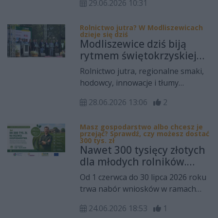
posłanka na Sejm,
29.06.2026 10:31
Senyszyn - była europosłanka, była
ekonomistka oraz liderka
posłanka na Sejm, ekonomistka
partii Nowa Fala Profesor
Rolnictwo jutra? W Modliszewicach
oraz liderka partii Nowa Fala
dzieje się dziś
Senyszyn.
Profesor Senyszyn. Punktem
Modliszewice dziś biją
wyjścia rozmowy było otwarcie
rytmem świętokrzyskiej
biura w Kielcach, ale dyskusja
wsi. Trwa wielkie rolnicze
Rolnictwo jutra, regionalne smaki,
szybko wyszła poza lokalny adres.
święto regionu
hodowcy, innowacje i tłumy
Było o polskiej scenie politycznej,
odwiedzających. W Świętokrzyskim
przyszłości lewicy, planach na
28.06.2026 13:06
2
Ośrodku Doradztwa Rolniczego w
najbliższe miesiące i potrzebie
Modliszewicach trwa Dzień
bezpośredniego kontaktu z
Masz gospodarstwo albo chcesz je
Otwartych Drzwi oraz XIX
przejąć? Sprawdź, czy możesz dostać
wyborcami.
Świętokrzyska Wystawa Zwierząt
300 tys. zł
Nawet 300 tysięcy złotych
Hodowlanych.
dla młodych rolników.
Nabór wniosków już trwa
Od 1 czerwca do 30 lipca 2026 roku
trwa nabór wniosków w ramach
interwencji „Premie dla młodych
24.06.2026 18:53
1
rolników”. To konkretne wsparcie