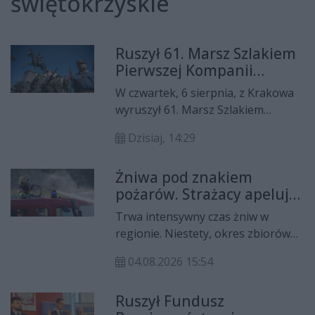
świętokrzyskie
Ruszył 61. Marsz Szlakiem
Pierwszej Kompanii
Kadrowej
W czwartek, 6 sierpnia, z Krakowa
wyruszył 61. Marsz Szlakiem
Pierwszej Kompanii Kadrowej.
Dzisiaj, 14:29
Uczestnicy tradycyjnej „Kadrówki” w
ciągu sześciu dni pokonają około
Żniwa pod znakiem
120 kilometrów, podążając
pożarów. Strażacy apelują
historycznym szlakiem strzelców
o ostrożność
Józefa Piłsudskiego z Krakowa do
Trwa intensywny czas żniw w
Kielc.
regionie. Niestety, okres zbiorów
płodów rolnych każdego roku
04.08.2026 15:54
przynosi również wzrost liczby
pożarów. Strażacy apelują do
Ruszył Fundusz
rolników o zachowanie szczególnej