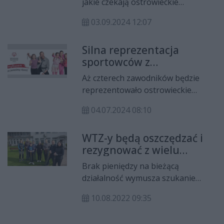
jakie czekają ostrowieckie
nadziejami na sportowe
Warsztaty Terapii Zajęciowej
sukcesy uczestników
03.09.2024 12:07
"Szansa", sportowych ambicjach
uczestników i przyszłości takich
Silna reprezentacja
placówek, na antenie Radia Rekord
sportowców z
Świętokrzyskie mówi Robert Rogala
ostrowieckich WTZ na
kierownik tej placówki.
Aż czterech zawodników będzie
Ogólnopolskim Mitingu
reprezentowało ostrowieckie
Lekkoatletycznym
Warsztaty Terapii Zajęciowej
04.07.2024 08:10
podczas zawodów sportowych o
randze mistrzostw Polski.
WTZ-y będą oszczędzać i
rezygnować z wielu
wydarzeń
Brak pieniędzy na bieżącą
działalność wymusza szukanie
oszczędności i rezygnację z wielu
10.08.2022 09:35
przedsięwzięć.