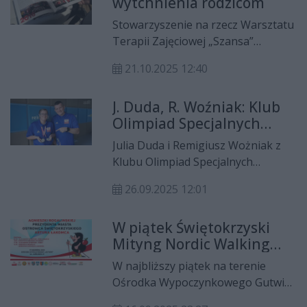
wytchnienia rodzicom
Świętokrzyskim trwa akcja „Paczka
tygodniu, tradycyjnie w Szwajcarii
dla Zwierzaka”.
Stowarzyszenie na rzecz Warsztatu
Bałtowskiej.
Terapii Zajęciowej „Szansa”
oficjalnie podsumowało projekt
21.10.2025 12:40
„Siła pasji”. Pamiątką z tego
przedsięwzięcia jest album ze
J. Duda, R. Woźniak: Klub
zdjęciami przedstawiającymi
Olimpiad Specjalnych
wszystkich zawodników i ich
Szansa ma swojego
osiągnięcia sportowe.
Julia Duda i Remigiusz Wożniak z
reprezentanta w
Klubu Olimpiad Specjalnych
zawodach hippicznych
działających przy ostrowieckim
26.09.2025 12:01
WTZ Szansa opowiedzą o tym, jak
doszło do tego, że mamy jedyną w
W piątek Świętokrzyski
mieście reprezentantkę jazdy na
Mityng Nordic Walking
koniu, która już odnosi sukcesy na
Olimpiad Specjalnych
zawodach hippicznych i walczy o
W najbliższy piątek na terenie
awans do przyszłorocznej
Ośrodka Wypoczynkowego Gutwin
Olimpiadzie Specjalnej. Będzie też o
odbędzie się I Świętokrzyski Mityng