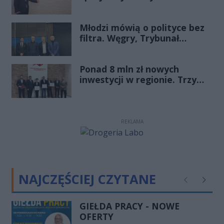
Ekonomicznej
„Starachowice”, gościem
Młodzi mówią o polityce bez
Porannej Rozmowy Radia
filtra. Węgry, Trybunał
Rekord Świętokrzyskie
Konstytucyjny i pytanie, czy
młode pokolenie naprawdę
Ponad 8 mln zł nowych
zmienia zasady gry
inwestycji w regionie. Trzy
firmy ze wsparciem
REKLAMA
NAJCZĘŚCIEJ CZYTANE
Poprzednie
Następ
GIEŁDA PRACY - NOWE
OFERTY