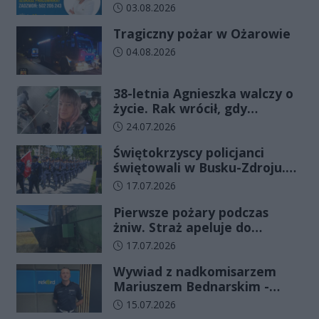
Data dodania artykułu:
03.08.2026
Tragiczny pożar w Ożarowie
Data dodania artykułu:
04.08.2026
38-letnia Agnieszka walczy o
życie. Rak wrócił, gdy
wydawało się, że najgorsze
Data dodania artykułu:
24.07.2026
już minęło
Świętokrzyscy policjanci
świętowali w Busku-Zdroju.
Czterdziestu nowych
Data dodania artykułu:
17.07.2026
funkcjonariuszy złożyło
Pierwsze pożary podczas
ślubowanie
żniw. Straż apeluje do
rolników o ostrożność
Data dodania artykułu:
17.07.2026
Wywiad z nadkomisarzem
Mariuszem Bednarskim -
Wydział Ruchu Drogowego
Data dodania artykułu:
15.07.2026
Komendy Wojewódzkiej Policji