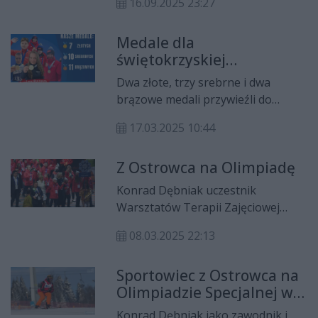
innych sukcesach Klubu Olimpiad
16.09.2025 23:27
Nordic Walking Olimpiad
Specjalnych Szansa w
Specjalnych Ostrowiec
popularyzowaniu marszów nordic
Medale dla
Świętokrzyski 2025.
walking.
świętokrzyskiej
reprezentacji Światowych
Dwa złote, trzy srebrne i dwa
Zimowych Igrzysk
brązowe medali przywieźli do
Olimpiad Specjalnych
naszego regionu zawodnicy
17.03.2025 10:44
Zimowych Igrzysk Olimpiad
Specjalnych w Turynie.
Z Ostrowca na Olimpiadę
Konrad Dębniak uczestnik
Warsztatów Terapii Zajęciowej
Szansa wraz z trenerem
08.03.2025 22:13
Remigiuszem Woźniakiem złożyli
dziś podczas uroczystości otwarcia
Sportowiec z Ostrowca na
Światowych Igrzysk Zimowych
Olimpiadzie Specjalnej w
Olimpiad Specjalnych w Turynie
Turynie
ślubowanie olimpijskie.
Konrad Dębniak jako zawodnik i