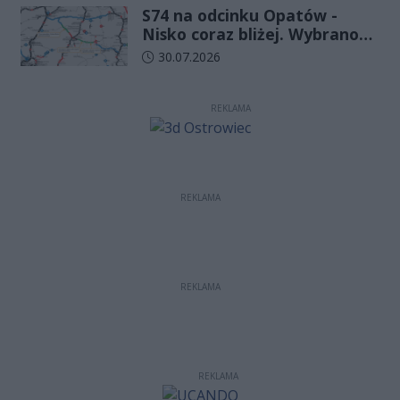
S74 na odcinku Opatów -
w Kielcach
Nisko coraz bliżej. Wybrano
wykonawcę kolejnego
Data dodania artykułu:
30.07.2026
odcinka
REKLAMA
REKLAMA
REKLAMA
REKLAMA