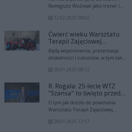
Remigiusz Woźniak jako trener i
opiekun, będę reprezentować nasz
12.02.2025 08:02
kraj a przede wszystkim WTZ
Szansa na Zimowych Igrzyskach
Ćwierć wieku Warsztatu
Olimpiad Specjalnych.
Terapii Zajęciowej
"Szansa"
Będą wspomnienia, prezentacja
działalności i sukcesów, w tym także
tych sportowych podopiecznych
30.01.2025 08:12
Warsztatu Terapii Zajęciowej
"Szansa" z okazji 25-lecia
R. Rogala: 25-lecie WTZ
działalności.
"Szansa" to święto przede
wszystkim uczestników
O tym jak doszło do powstania
Warsztatu Terapii Zajęciowej
"Szansa", dla kogo powołano
28.01.2025 12:17
placówkę, jaką rolę pełni oraz
dlaczego jest tak ważna dla osób z