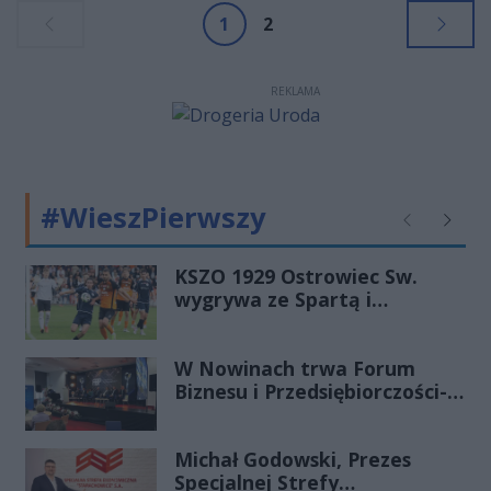
1
2
REKLAMA
#WieszPierwszy
Poprzednie
Następ
KSZO 1929 Ostrowiec Sw.
wygrywa ze Spartą i
zapewnia sobie grę w
barażach o 2 ligę
W Nowinach trwa Forum
Biznesu i Przedsiębiorczości-
transmisja LIVE
Michał Godowski, Prezes
Specjalnej Strefy