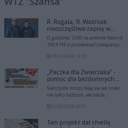
WTZ "Szansa"
R. Rogala, R. Woźniak:
nieszczęśliwe zapisy w
ustawie cofną nas o 30 lat
O godzinie 12:00 na antenie Rekord
100,9 FM o problemach związanych
z nowelizacją Ustawy o Rehabilitacji
06.02.2026 12:10
Zawodowej i Społecznej opowiada
Robert Rogala, kierownik WTZ
„Paczka dla Zwierzaka” -
Szansa w Ostrowcu
pomoc dla bezdomnych
Świętokrzyskim. Z kolei Remigiusz
zwierząt w czasie mrozów
Woźniak, wiceprezes
Siarczyste mrozy dają się we znaki
Stowarzyszenia na rzecz Warsztatu
nie tylko ludziom, ale także
Terapii Zajęciowej "Szansa"
zwierzętom. Niskie temperatury
opowiada o Świętokrzyskim
02.02.2026 09:01
stanowią szczególne zagrożenie
Mityngu Narciarstwa Alpejskiego
dla bezdomnych czworonogów,
Olimpiad Specjalnych, który
Ten projekt dał chwilę
dlatego w Ostrowcu
odbędzie się już w przyszłym