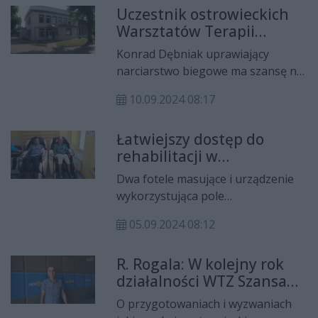
Uczestnik ostrowieckich
niepełnosprawnościami, na antenie
Warsztatów Terapii
Radia Rekord 100.9 FM mówi
Zajęciowych ma szansę na
Robert Rogala kierownik tej
Konrad Dębniak uprawiający
wyjazd na zimową
instytucji.
narciarstwo biegowe ma szansę na
olimpiadę
wyjazd na Światowe Zimowe
10.09.2024 08:17
Igrzyska Olimpiad Specjalnych –
Włochy 2025.
Łatwiejszy dostęp do
rehabilitacji w
ostrowieckich WTZ
Dwa fotele masujące i urządzenie
"Szansa"
wykorzystująca pole
elektromagnetyczne do regeneracji
05.09.2024 08:12
tkanek zakupiły Warsztaty Terapii
Zajęciowej "Szansa" w Ostrowcu.
R. Rogala: W kolejny rok
działalności WTZ Szansa
wkraczamy z obawami
O przygotowaniach i wyzwaniach
finansowymi ale i