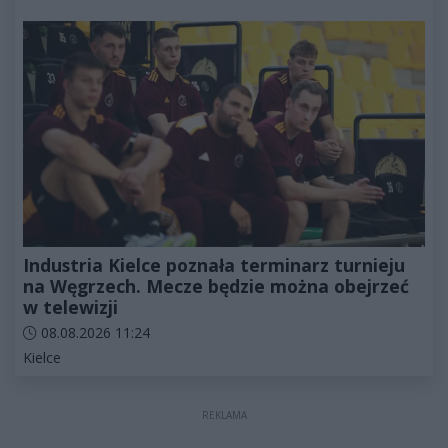
Industria Kielce poznała terminarz turnieju
na Węgrzech. Mecze będzie można obejrzeć
w telewizji
Data dodania artykułu:
08.08.2026 11:24
Kategorie artykułu:
Kielce
REKLAMA