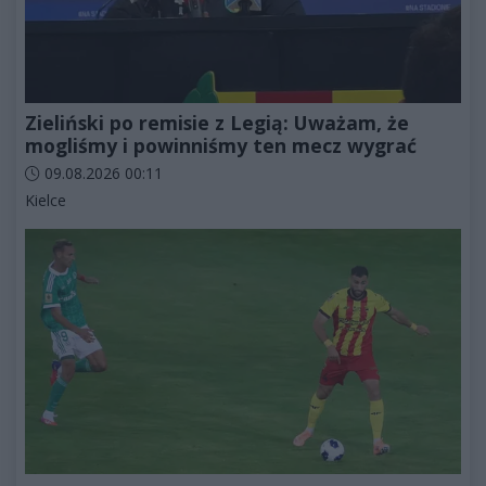
Zieliński po remisie z Legią: Uważam, że
mogliśmy i powinniśmy ten mecz wygrać
Data dodania artykułu:
09.08.2026 00:11
Kategorie artykułu:
Kielce