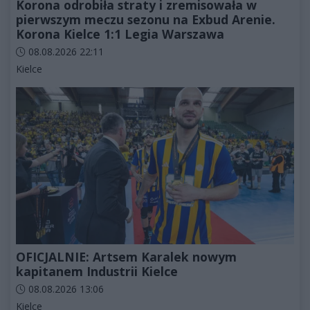
Korona odrobiła straty i zremisowała w
pierwszym meczu sezonu na Exbud Arenie.
Korona Kielce 1:1 Legia Warszawa
Data dodania artykułu:
08.08.2026 22:11
Kategorie artykułu:
Kielce
OFICJALNIE: Artsem Karalek nowym
kapitanem Industrii Kielce
Data dodania artykułu:
08.08.2026 13:06
Kategorie artykułu:
Kielce