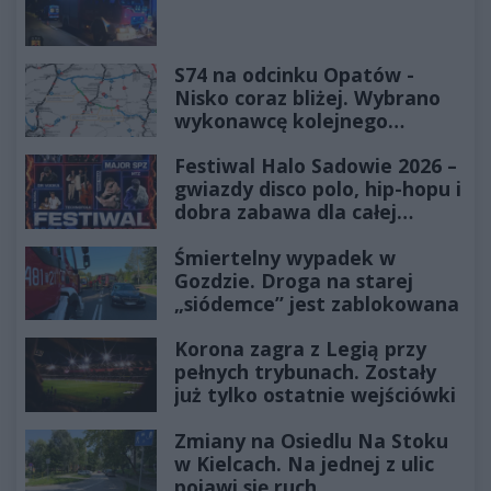
S74 na odcinku Opatów -
Nisko coraz bliżej. Wybrano
wykonawcę kolejnego
odcinka
Festiwal Halo Sadowie 2026 –
gwiazdy disco polo, hip-hopu i
dobra zabawa dla całej
rodziny!
Śmiertelny wypadek w
Gozdzie. Droga na starej
„siódemce” jest zablokowana
Korona zagra z Legią przy
pełnych trybunach. Zostały
już tylko ostatnie wejściówki
Zmiany na Osiedlu Na Stoku
w Kielcach. Na jednej z ulic
pojawi się ruch