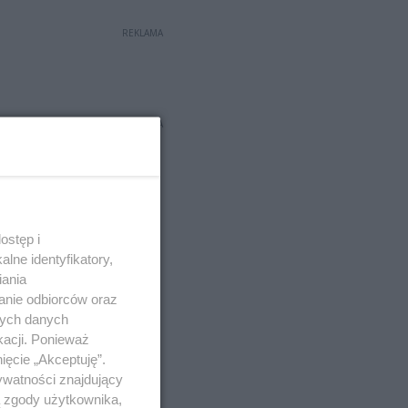
REKLAMA
REKLAMA
ostęp i
lne identyfikatory,
iania
anie odbiorców oraz
nych danych
kacji. Ponieważ
ięcie „Akceptuję”.
ywatności znajdujący
ą zgody użytkownika,