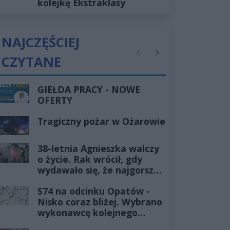
kolejkę Ekstraklasy
NAJCZĘŚCIEJ
CZYTANE
Poprzednie
Następne
GIEŁDA PRACY - NOWE
OFERTY
Tragiczny pożar w Ożarowie
38-letnia Agnieszka walczy
o życie. Rak wrócił, gdy
wydawało się, że najgorsze
już minęło
S74 na odcinku Opatów -
Nisko coraz bliżej. Wybrano
wykonawcę kolejnego
odcinka