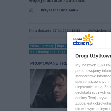
Więcej o autorze / autorach:
Krzysztof Omelaniuk
Data dodania:
07.04.2024 13:53
Wyświetleń:
1
WieszPierwszy
impreza charytatywna
Kielce
Gala Boxing Challenge
Rafał Maciaszek
Drogi Użytkow
My, naszych 1160 zau
przechowujemy informa
standardowe informac
spersonalizowanych re
ulepszanie usług. Za
geolokalizacyjnych or
cenimy Twoją prywatno
Zgoda jest dobrowoln
się w lewym dolnym r