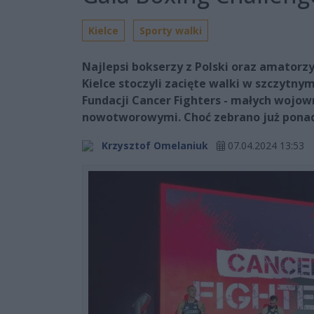
Kielce
Sporty walki
Najlepsi bokserzy z Polski oraz amato
Kielce stoczyli zacięte walki w szczytny
Fundacji Cancer Fighters - małych wojo
nowotworowymi. Choć zebrano już ponad 2,
Krzysztof Omelaniuk
07.04.2024 13:53