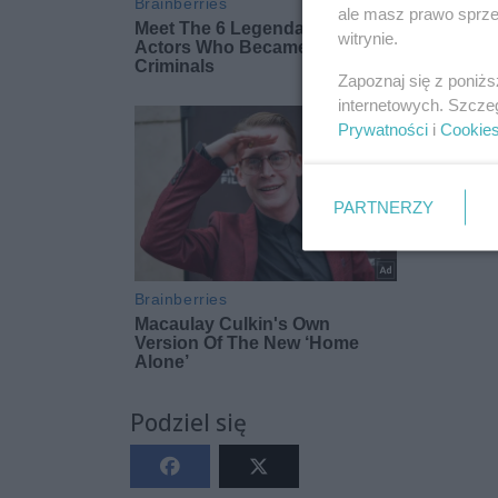
ale masz prawo sprzec
witrynie.
Zapoznaj się z poniż
internetowych. Szcze
Prywatności
i
Cookie
PARTNERZY
Podziel się