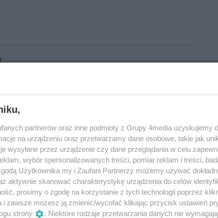
2
wiadomości Kielce
Targi Kielce
Sporty walki
Klincz Kielce
niku,
fanych partnerów oraz inne podmioty z Grupy 4media uzyskujemy d
cje na urządzeniu oraz przetwarzamy dane osobowe, takie jak unika
je wysyłane przez urządzenie czy dane przeglądania w celu zapewn
klam, wybór spersonalizowanych treści, pomiar reklam i treści, bad
 zgodą Użytkownika my i Zaufani Partnerzy możemy używać dokład
az aktywnie skanować charakterystykę urządzenia do celów identyfi
ść, prosimy o zgodę na korzystanie z tych technologii poprzez klikn
a i zawsze możesz ją zmienić/wycofać klikając przycisk ustawień pr
ogu strony
. Niektóre rodzaje przetwarzania danych nie wymagaj