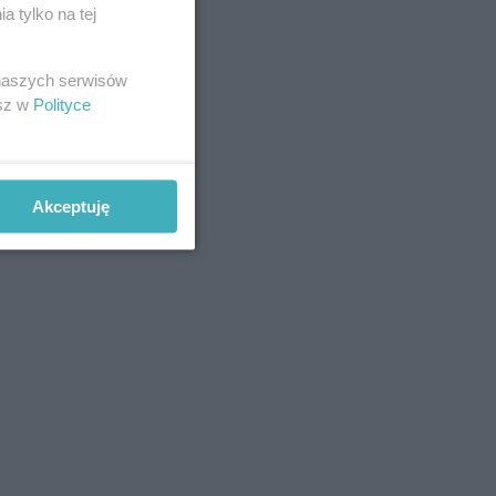
 tylko na tej
 naszych serwisów
esz w
Polityce
Akceptuję