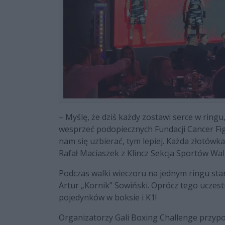
– Myślę, że dziś każdy zostawi serce w ringu
wesprzeć podopiecznych Fundacji Cancer Figh
nam się uzbierać, tym lepiej. Każda złotówk
Rafał Maciaszek z Klincz Sekcja Sportów Walk
Podczas walki wieczoru na jednym ringu stan
Artur „Kornik” Sowiński. Oprócz tego uczestn
pojedynków w boksie i K1!
Organizatorzy Gali Boxing Challenge przypo