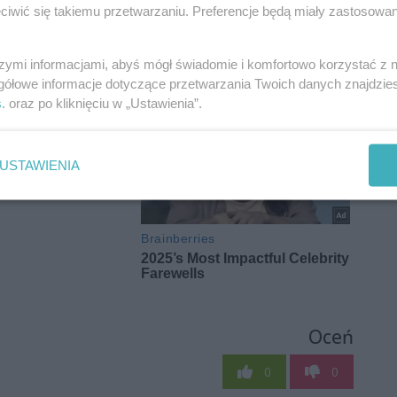
iwić się takiemu przetwarzaniu. Preferencje będą miały zastosowania
szymi informacjami, abyś mógł świadomie i komfortowo korzystać z
gółowe informacje dotyczące przetwarzania Twoich danych znajdzi
s
. oraz po kliknięciu w „Ustawienia”.
USTAWIENIA
Oceń
0
0