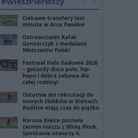
#WieszPierwszy
Poprzednie
Następne
Ciekawe transfery last
minute w Arce Pawłów
Ostrowczanin Rafał
Gontarczyk z medalami
Mistrzostw Polski
Festiwal Halo Sadowie 2026
– gwiazdy disco polo, hip-
hopu i dobra zabawa dla
całej rodziny!
Ostatnie dni rekrutacji do
nowych żłobków w Kielcach.
Rodzice mają czas do piątku
Korona Kielce poznała
termin meczu z Wisłą Płock.
Spotkanie otworzy 6.