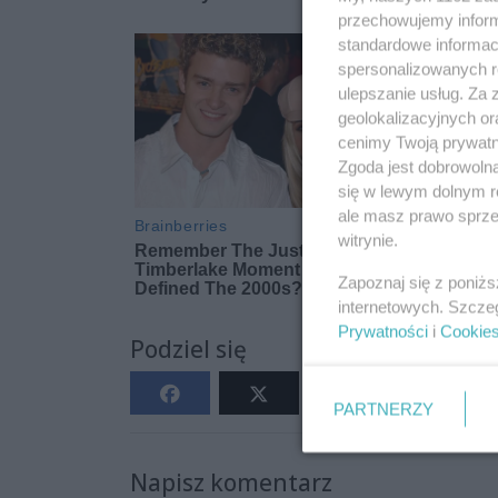
przechowujemy informa
standardowe informac
spersonalizowanych re
ulepszanie usług. Za
geolokalizacyjnych or
cenimy Twoją prywatno
Zgoda jest dobrowoln
się w lewym dolnym r
ale masz prawo sprzec
witrynie.
Zapoznaj się z poniż
internetowych. Szcze
Prywatności
i
Cookie
Podziel się
PARTNERZY
Napisz komentarz