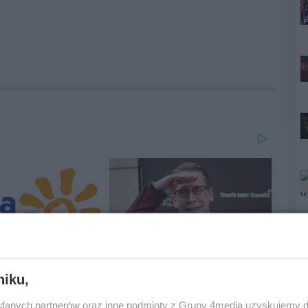
niku,
fanych partnerów oraz inne podmioty z Grupy 4media uzyskujemy d