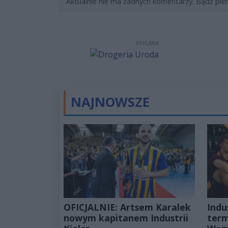
Aktualnie nie ma żadnych komentarzy. Bądź pie
REKLAMA
NAJNOWSZE
OFICJALNIE: Artsem Karalek
Indu
nowym kapitanem Industrii
term