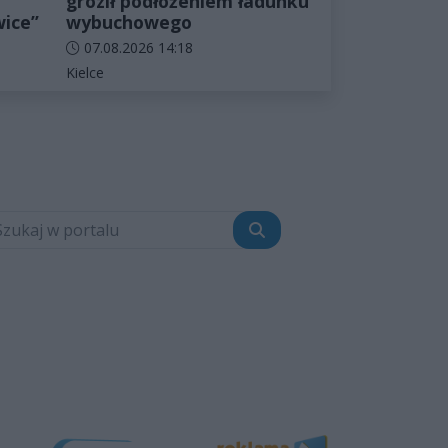
groził podłożeniem ładunku
wice”
wybuchowego
Data dodania artykułu:
07.08.2026 14:18
Kategorie artykułu:
Kielce
Szukaj