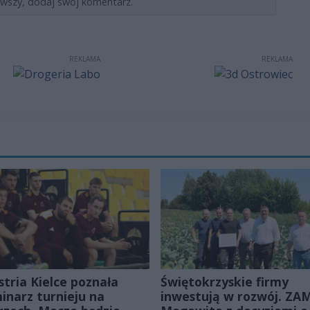
rwszy, dodaj swój komentarz.
REKLAMA
REKLAMA
stria Kielce poznała
Świętokrzyskie firmy
inarz turnieju na
inwestują w rozwój. ZAM