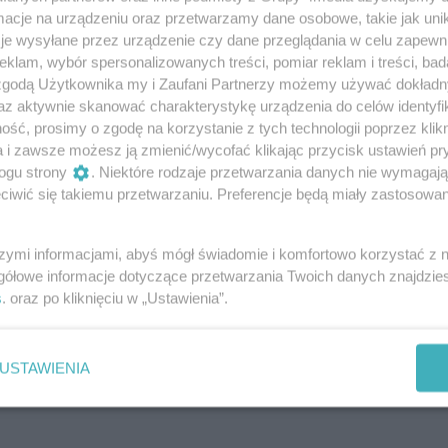
cje na urządzeniu oraz przetwarzamy dane osobowe, takie jak unika
je wysyłane przez urządzenie czy dane przeglądania w celu zapewn
klam, wybór spersonalizowanych treści, pomiar reklam i treści, bad
 zgodą Użytkownika my i Zaufani Partnerzy możemy używać dokład
az aktywnie skanować charakterystykę urządzenia do celów identyfi
ść, prosimy o zgodę na korzystanie z tych technologii poprzez klikn
a i zawsze możesz ją zmienić/wycofać klikając przycisk ustawień pr
ogu strony
. Niektóre rodzaje przetwarzania danych nie wymagaj
iwić się takiemu przetwarzaniu. Preferencje będą miały zastosowania
szymi informacjami, abyś mógł świadomie i komfortowo korzystać z
gółowe informacje dotyczące przetwarzania Twoich danych znajdzi
s
. oraz po kliknięciu w „Ustawienia”.
Oceń
0
0
USTAWIENIA