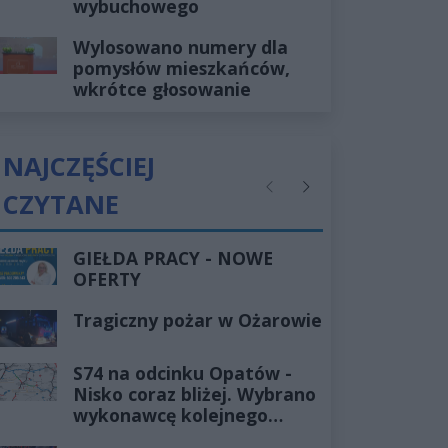
wybuchowego
Wylosowano numery dla
pomysłów mieszkańców,
wkrótce głosowanie
NAJCZĘŚCIEJ
CZYTANE
Poprzednie
Następne
GIEŁDA PRACY - NOWE
OFERTY
Tragiczny pożar w Ożarowie
S74 na odcinku Opatów -
Nisko coraz bliżej. Wybrano
wykonawcę kolejnego
odcinka