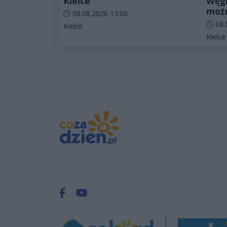
Kielce
Węgr
możn
Data dodania artykułu:
08.08.2026 13:06
Data d
08.
Kategorie artykułu:
Kielce
Katego
Kielce
Facebook.com
Youtube.com