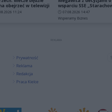
zech. Mecze będzie
Megawita z decyzjami o
a obejrzeć w telewizji
wsparciu SSE „Staracho
odania artykułu:
Data dodania artykułu:
08.2026 11:24
07.08.2026 14:47
rie artykułu:
Kategorie artykułu:
Wspieramy Biznes
REKLAMA
Prywatność
Reklama
Redakcja
Praca Kielce