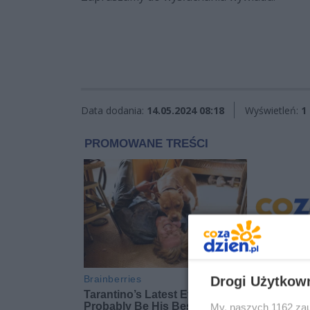
Data dodania:
14.05.2024 08:18
Wyświetleń:
1
Drogi Użytkow
My, naszych 1162 zau