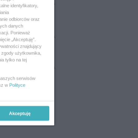
REKLAMA
lne identyfikatory,
iania
anie odbiorców oraz
nych danych
kacji. Ponieważ
REKLAMA
ięcie „Akceptuję”.
ywatności znajdujący
ą zgody użytkownika,
 tylko na tej
REKLAMA
 naszych serwisów
esz w
Polityce
Akceptuję