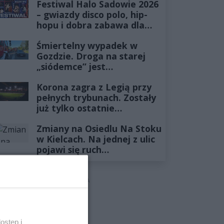
Festiwal Halo Sadowie 2026
– gwiazdy disco polo, hip-
hopu i dobra zabawa dla
całej rodziny!
Śmiertelny wypadek w
Gozdzie. Droga na starej
„siódemce” jest
zablokowana
Korona zagra z Legią przy
pełnych trybunach. Zostały
już tylko ostatnie
wejściówki
Zmiany na Osiedlu Na Stoku
w Kielcach. Na jednej z ulic
pojawi się ruch
jednokierunkowy
REKLAMA
ostęp i